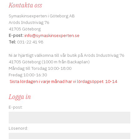
Assistans App och få hjälp till
stretchnål och vill att det ska
Kontakta oss
t
din symaskin. Finns att ladda
hålla bättre så har vi vår
ner gratis på Google Play och
elastiska tråd från Amann. 2
Symaskinsexperten i Göteborg AB
:
i Itunes.
Års Bytesrätt >> 2 Års
Aröds Industriväg 76
A,
Garanti Trädningsfilm >>
u
41705 Göteborg
m
E-post:
info
@symaskinsexperten.se
,
Tel:
031-22 41 98
k
l
a.
a
Ni är hjärtligt välkomna till vår butik på Aröds Industriväg 76
41705 Göteborg (1000 m från Backaplan)
,
Måndag till Torsdag 10:00-18:00
Fredag 10:00-16:30
p-
Sista lördagen i varje månad har vi lördagsöppet
.
10-14
m
-
y
Logga in
E-post:
m
,
st
Lösenord:
tt
H
r