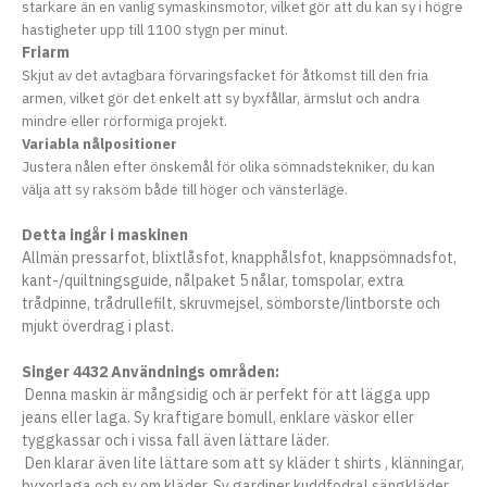
starkare än en vanlig symaskinsmotor, vilket gör att du kan sy i högre
hastigheter upp till 1100 stygn per minut.
Friarm
Skjut av det avtagbara förvaringsfacket för åtkomst till den fria
armen, vilket gör det enkelt att sy byxfållar, ärmslut och andra
mindre eller rörformiga projekt.
Variabla nålpositioner
Justera nålen efter önskemål för olika sömnadstekniker, du kan
välja att sy raksöm både till höger och vänsterläge.
Detta ingår i maskinen
Allmän pressarfot, blixtlåsfot, knapphålsfot, knappsömnadsfot,
kant-/quiltningsguide, nålpaket 5 nålar, tomspolar, extra
trådpinne, trådrullefilt, skruvmejsel, sömborste/lintborste och
mjukt överdrag i plast.
Singer 4432 Användnings områden:
Denna maskin är mångsidig och är perfekt för att lägga upp
jeans eller laga. Sy kraftigare bomull, enklare väskor eller
tyggkassar och i vissa fall även lättare läder.
Den klarar även lite lättare som att sy kläder t shirts , klänningar,
byxorlaga och sy om kläder. Sy gardiner kuddfodral sängkläder,