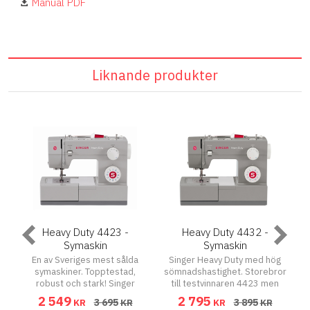
Manual PDF
Liknande produkter
50
Heavy Duty 4423 -
Heavy Duty 4432 -
Symaskin
Symaskin
En av Sveriges mest sålda
Singer Heavy Duty med hög
ka
symaskiner. Topptestad,
sömnadshastighet. Storebror
p
g
robust och stark! Singer
till testvinnaren 4423 men
d
Heavy Duty med robust
med fler sömmar och
2 549
2 795
3 695
3 895
KR
KR
KR
KR
ny
metallram. Hög
helautomatiska knapphål.