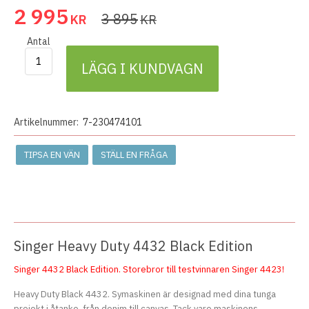
2 995
3 895
KR
KR
Antal
LÄGG I KUNDVAGN
Artikelnummer:
7-230474101
TIPSA EN VÄN
STÄLL EN FRÅGA
Singer Heavy Duty 4432 Black Edition
Singer 4432 Black Edition. Storebror till testvinnaren Singer 4423!
Heavy Duty Black 4432. Symaskinen är designad med dina tunga
projekt i åtanke, från denim till canvas. Tack vare maskinens