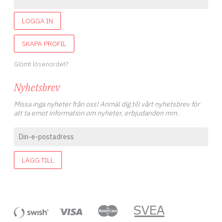
n,
M
en
LOGGA IN
SKAPA PROFIL
v
Glömt lösenordet?
X-
Nyhetsbrev
Missa inga nyheter från oss! Anmäl dig till vårt nyhetsbrev för
re
att ta emot information om nyheter, erbjudanden mm.
s
7
h
LÄGG TILL
ll
er
e
2
d
d