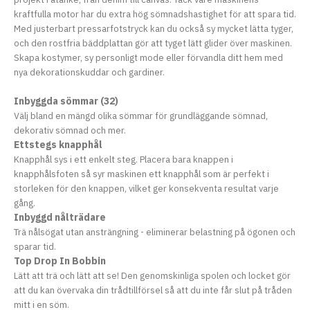
kraftfulla motor har du extra hög sömnadshastighet för att spara tid.
Med justerbart pressarfotstryck kan du också sy mycket lätta tyger,
och den rostfria bäddplattan gör att tyget lätt glider över maskinen.
Skapa kostymer, sy personligt mode eller förvandla ditt hem med
nya dekorationskuddar och gardiner.
Inbyggda sömmar (32)
Välj bland en mängd olika sömmar för grundläggande sömnad,
dekorativ sömnad och mer.
Ettstegs knapphål
Knapphål sys i ett enkelt steg. Placera bara knappen i
knapphålsfoten så syr maskinen ett knapphål som är perfekt i
storleken för den knappen, vilket ger konsekventa resultat varje
gång.
Inbyggd nålträdare
Trä nålsögat utan ansträngning - eliminerar belastning på ögonen och
sparar tid.
Top Drop In Bobbin
Lätt att trä och lätt att se! Den genomskinliga spolen och locket gör
att du kan övervaka din trådtillförsel så att du inte får slut på tråden
mitt i en söm.