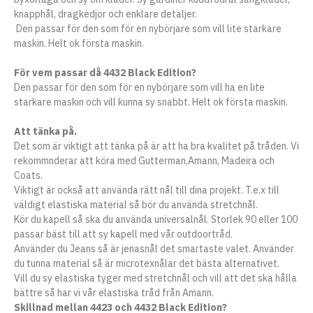
knapphål, dragkedjor och enklare detaljer.
Den passar för den som för en nybörjare som vill lite starkare
maskin. Helt ok första maskin.
För vem passar då 4432 Black Edition?
Den passar för den som för en nybörjare som vill ha en lite
starkare maskin och vill kunna sy snabbt. Helt ok första maskin.
Att tänka på.
Det som är viktigt att tänka på är att ha bra kvalitet på tråden. Vi
rekommnderar att köra med Gutterman,Amann, Madeira och
Coats.
Viktigt är också att använda rätt nål till dina projekt. T.e.x till
väldigt elastiska material så bör du använda stretchnål.
Kör du kapell så ska du använda universalnål. Storlek 90 eller 100
passar bäst till att sy kapell med vår outdoortråd.
Använder du Jeans så är jenasnål det smartaste valet. Använder
du tunna material så är microtexnålar det bästa alternativet.
Vill du sy elastiska tyger med stretchnål och vill att det ska hålla
bättre så har vi vår elastiska tråd från Amann.
Skillnad mellan 4423 och 4432 Black Edition?