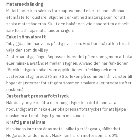
Matarnedsänking
Matartänder kan sänkas för knappsömnad eller frihandssömnad -
ett måste för quiltare! Skjut helt enkelt ned matarspaken för att
sänka matartänderna. Skjut den bakåt och vrid handratten ett helt
varv för att höja matartänderna igen.
Enkel sömvalsratt
Inbyggda sömmar visas på stygnväljaren. Vrid bara på ratten för att
välja den söm du vill sy.
Justerbar stygnlängd: Anpassa utseendet på en söm genom att öka
eller minska avståndet mellan stygnen. Använd den här funktionen
för olika stygntekniker som applikationer, tråckling och mer.
Justerbar stygnbredd (6 mm) Storleken på sömmen från vänster till
höger är justerbar för att göra sömmen smalare eller bredare efter
önskemål.
Justerbart pressarfotstryck
När du syr mycket lätta eller tunga tyger kan det ibland vara
nödvändigt att minska eller öka pressarfotstrycket för att hjälpa
maskinen att mata tyget genom maskinen.
Kraftig metallram
Maskinens inre ram är av metall, vilket ger långvarig hållbarhet.
Högpresterande motor: Maskinen har en motor som är 60%