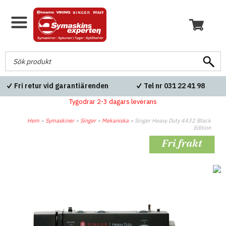
Fri retur vid garantiärenden
Tel nr 031 22 41 98
Tygodrar 2-3 dagars leverans
Hem
»
Symaskiner
»
Singer
»
Mekaniska
»
Singer Heavy Duty 4432 Black
Edition