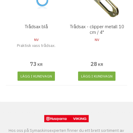
Trådsax blå
Trådsax - clipper metall 10
cm / 4"
NV
NV
Praktisk vass trådsax.
73
28
KR
KR
LÄGG I KUNDVAGN
LÄGG I KUNDVAGN
Hos oss på Symaskinsexperten finner du ett brett sortiment av