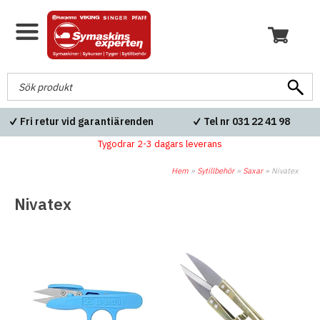
Fri retur vid garantiärenden
Tel nr 031 22 41 98
Tygodrar 2-3 dagars leverans
Hem
»
Sytillbehör
»
Saxar
»
Nivatex
Nivatex