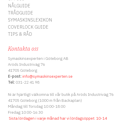
NÅLGUIDE
TRÅDGUIDE
SYMASKINSLEXIKON
COVERLOCK GUIDE
TIPS & RÅD
Kontakta oss
Symaskinsexperten i Göteborg AB
Aröds Industriväg 76
41705 Göteborg
E-post:
info
@symaskinsexperten.se
Tel:
031-22 41 98
Ni är hjärtligt välkomna till vår butik på Aröds Industriväg 76
41705 Göteborg (1000 m från Backaplan)
Måndag till Torsdag 10:00-18:00
Fredag 10:00-16:30
Sista lördagen i varje månad har vi lördagsöppet
.
10-14