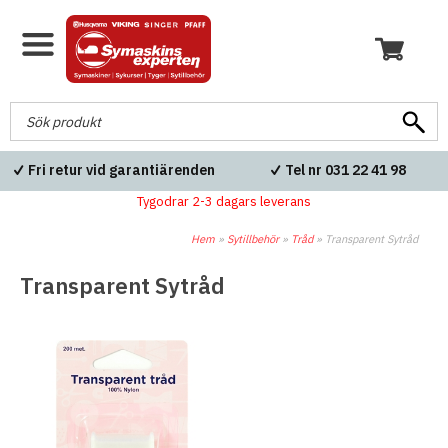
Fri retur vid garantiärenden
Tel nr 031 22 41 98
Tygodrar 2-3 dagars leverans
Hem
»
Sytillbehör
»
Tråd
»
Transparent Sytråd
Transparent Sytråd