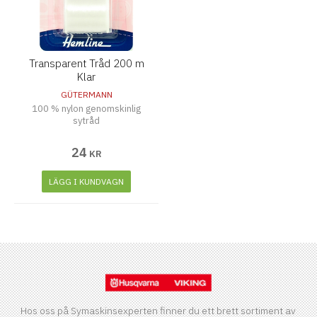
Transparent Tråd 200 m
Klar
GÜTERMANN
100 % nylon genomskinlig
sytråd
24
KR
LÄGG I KUNDVAGN
Hos oss på Symaskinsexperten finner du ett brett sortiment av