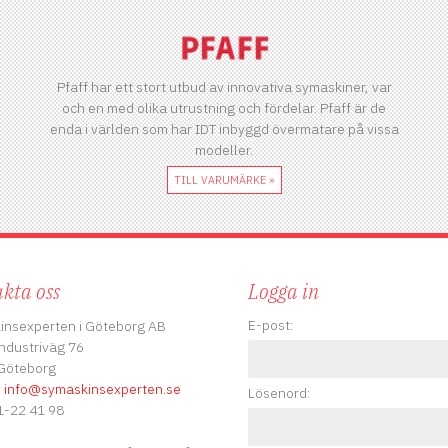
Pfaff har ett stort utbud av innovativa symaskiner, var
och en med olika utrustning och fördelar. Pfaff är de
enda i världen som har IDT inbyggd övermatare på vissa
modeller.
TILL VARUMÄRKE »
kta oss
Logga in
E-post:
insexperten i Göteborg AB
ndustriväg 76
Göteborg
:
info
@symaskinsexperten.se
Lösenord:
-22 41 98