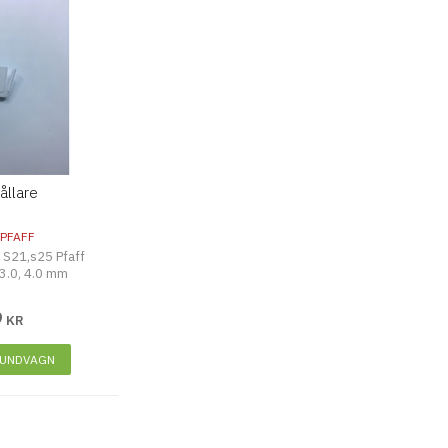
ållare
PFAFF
l S21,s25 Pfaff
3.0, 4.0 mm
9
KR
KUNDVAGN