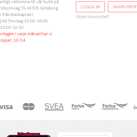
ärtligt välkomna till vår butik på
LOGGA IN
SKAPA PROF
ndustriväg 76 41705 Göteborg
 från Backaplan)
Glömt lösenordet?
till Torsdag 10:00-18:00
 10:00-16:30
ördagen i varje månad har vi
söppet
.
10-14