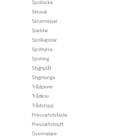
Spollucka
Skruvar
Skruvmejsel
Sladdar
Spolkapslar
Spolhylsa
Spolring
Stygnplåt
Stygntunga
Trådpinne
Trådkniv
Trådstopp
Pressarfotsfäste
Pressarfotslyft
Övermatare