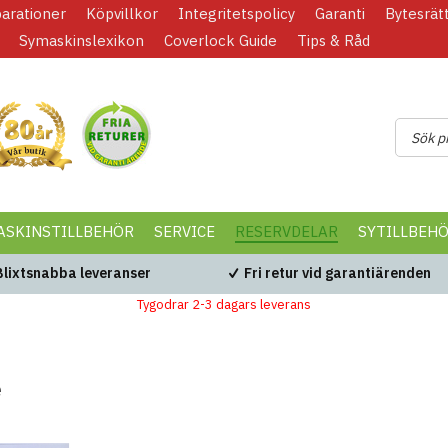
parationer
Köpvillkor
Integritetspolicy
Garanti
Bytesrät
Symaskinslexikon
Coverlock Guide
Tips & Råd
ASKINSTILLBEHÖR
SERVICE
RESERVDELAR
SYTILLBEH
Blixtsnabba leveranser
Fri retur vid garantiärenden
Tygodrar 2-3 dagars leverans
e