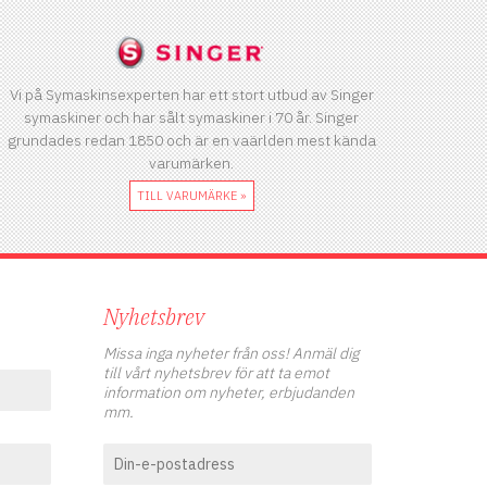
Vi på Symaskinsexperten har ett stort utbud av Singer
symaskiner och har sålt symaskiner i 70 år. Singer
grundades redan 1850 och är en vaärlden mest kända
varumärken.
TILL VARUMÄRKE »
Nyhetsbrev
Missa inga nyheter från oss! Anmäl dig
till vårt nyhetsbrev för att ta emot
information om nyheter, erbjudanden
mm.