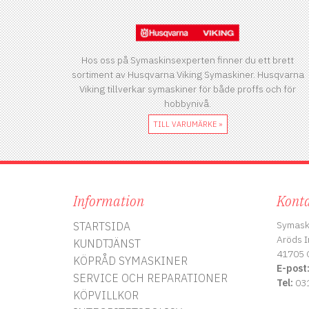
Hos oss på Symaskinsexperten finner du ett brett
sortiment av Husqvarna Viking Symaskiner. Husqvarna
Viking tillverkar symaskiner för både proffs och för
hobbynivå.
TILL VARUMÄRKE »
Information
Konta
Symask
STARTSIDA
Aröds I
KUNDTJÄNST
41705 
KÖPRÅD SYMASKINER
E-post
SERVICE OCH REPARATIONER
Tel:
031
KÖPVILLKOR