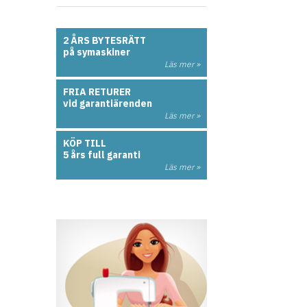
2 ÅRS BYTESRÄTT
på symaskiner
Läs mer »
FRIA RETURER
vid garantiärenden
Läs mer »
KÖP TILL
5 års full garanti
Läs mer »