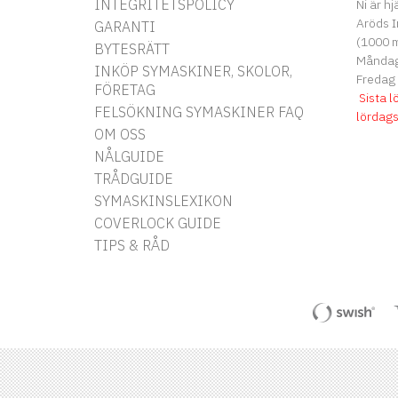
INTEGRITETSPOLICY
Ni är hj
Aröds I
GARANTI
(1000 m
BYTESRÄTT
Måndag 
INKÖP SYMASKINER, SKOLOR,
Fredag
FÖRETAG
Sista l
FELSÖKNING SYMASKINER FAQ
lördag
OM OSS
NÅLGUIDE
TRÅDGUIDE
SYMASKINSLEXIKON
COVERLOCK GUIDE
TIPS & RÅD