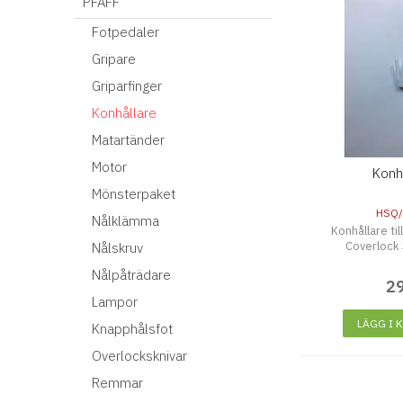
PFAFF
Fotpedaler
Gripare
Griparfinger
Konhållare
Matartänder
Motor
Konh
Mönsterpaket
HSQ/
Nålklämma
Konhållare til
Coverlock 
Nålskruv
Nålpåträdare
2
Lampor
LÄGG I 
Knapphålsfot
Overlocksknivar
Remmar