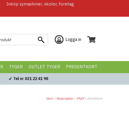
t
Inköp symaskiner, skolor, företag
Logga in
ÖR
TYGER
OUTLET TYGER
PRESENTKORT
Tel nr 031 22 41 98
Hem
»
Reservdelar
»
Pfaff
»
Konhållare