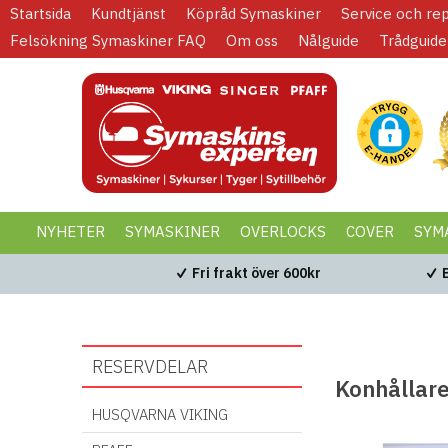
Startsida
Kundtjänst
Köpråd Symaskiner
Service och re
Felsökning Symaskiner FAQ
Om oss
Nålguide
Trådguide
NYHETER
SYMASKINER
OVERLOCKS
COVER
SYM
KAMPANJER
BLACK WEEK
Fri frakt över 600kr
RESERVDELAR
Konhållar
HUSQVARNA VIKING