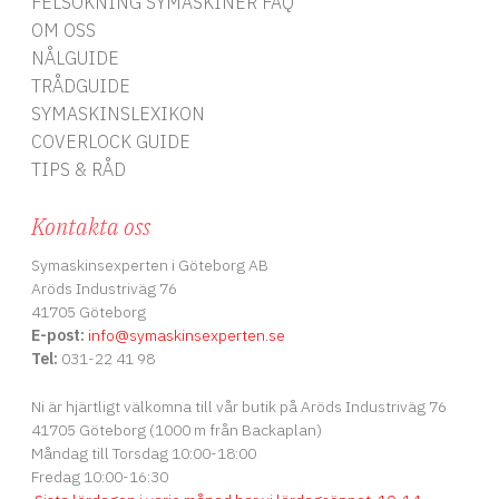
FELSÖKNING SYMASKINER FAQ
OM OSS
NÅLGUIDE
TRÅDGUIDE
SYMASKINSLEXIKON
COVERLOCK GUIDE
TIPS & RÅD
Kontakta oss
Symaskinsexperten i Göteborg AB
Aröds Industriväg 76
41705 Göteborg
E-post:
info
@symaskinsexperten.se
Tel:
031-22 41 98
Ni är hjärtligt välkomna till vår butik på Aröds Industriväg 76
41705 Göteborg (1000 m från Backaplan)
Måndag till Torsdag 10:00-18:00
Fredag 10:00-16:30