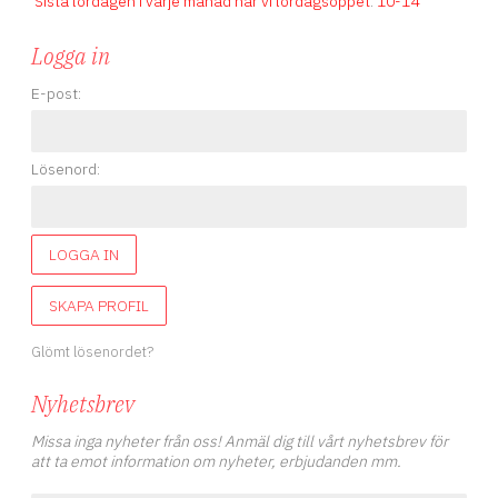
Sista lördagen i varje månad har vi lördagsöppet
.
10-14
Logga in
E-post:
Lösenord:
LOGGA IN
SKAPA PROFIL
Glömt lösenordet?
Nyhetsbrev
Missa inga nyheter från oss! Anmäl dig till vårt nyhetsbrev för
att ta emot information om nyheter, erbjudanden mm.