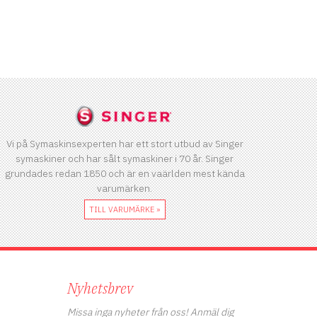
Vi på Symaskinsexperten har ett stort utbud av Singer
symaskiner och har sålt symaskiner i 70 år. Singer
grundades redan 1850 och är en vaärlden mest kända
varumärken.
TILL VARUMÄRKE »
Nyhetsbrev
Missa inga nyheter från oss! Anmäl dig