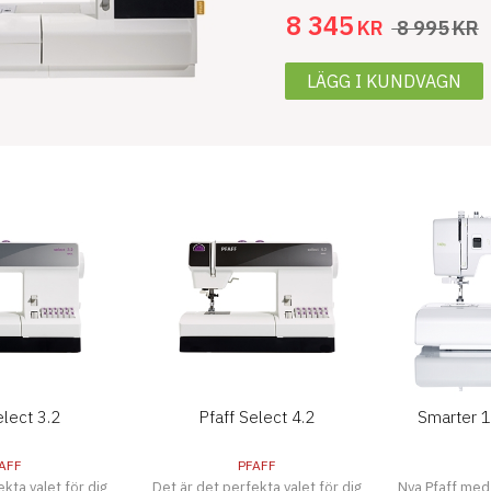
8 345
KR
8 995
KR
LÄGG I KUNDVAGN
elect 3.2
Pfaff Select 4.2
Smarter 1
AFF
PFAFF
kta valet för dig
Det är det perfekta valet för dig
Nya Pfaff med 