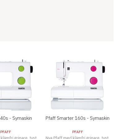
40s - Symaskin
Pfaff Smarter 160s - Symaskin
PFAFF
PFAFF
klämfri gripare, tyst,
Nya Pfaff med klämfri gripare, tyst,