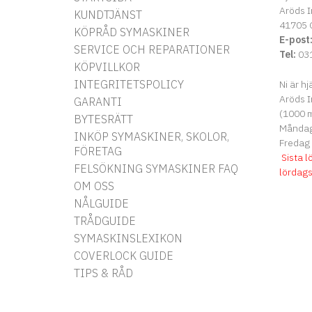
Aröds I
KUNDTJÄNST
41705 
KÖPRÅD SYMASKINER
E-post
SERVICE OCH REPARATIONER
Tel:
031
KÖPVILLKOR
INTEGRITETSPOLICY
Ni är hj
Aröds I
GARANTI
(1000 m
BYTESRÄTT
Måndag 
INKÖP SYMASKINER, SKOLOR,
Fredag
FÖRETAG
Sista l
FELSÖKNING SYMASKINER FAQ
lördag
OM OSS
NÅLGUIDE
TRÅDGUIDE
SYMASKINSLEXIKON
COVERLOCK GUIDE
TIPS & RÅD