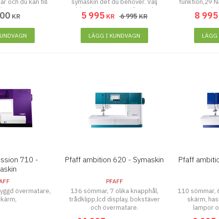
 och du kan till
symaskin det du behöver. Välj
funktion,29 N
kapa egna!
bland 27 sömmar, alla med
ba
900
5 995
8 995
6 995
KR
KR
KR
automatiska inställningar
inställningar för stygnlängd och
stygnbredd.
KUNDVAGN
LÄGG I KUNDVAGN
LÄGG
ession 710 -
Pfaff ambition 620 - Symaskin
Pfaff ambit
askin
AFF
PFAFF
yggd övermatare,
136 sömmar, 7 olika knapphål,
110 sömmar, 6
skärm,
trådklipp,lcd display, bokstäver
skärm, has
och övermatare.
lampor o