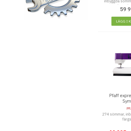
inbyggda sömmar
och med s
59 
LÄGG I 
Pfaff expr
Sym
PF
274 sömmar, inb
färg