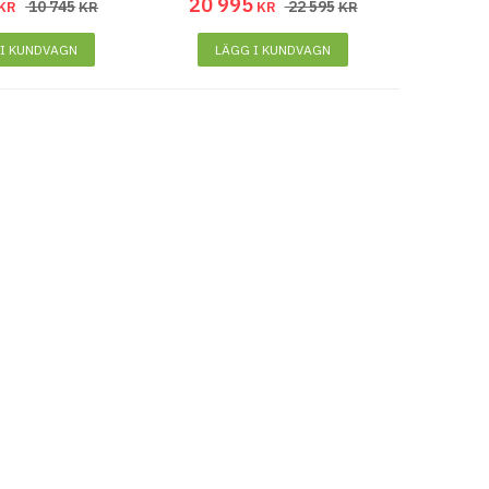
20 995
10 745
22 595
KR
KR
KR
KR
 I KUNDVAGN
LÄGG I KUNDVAGN