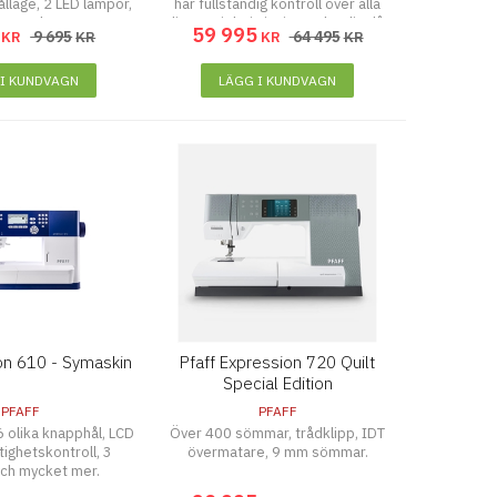
ålläge, 2 LED lampor,
har fullständig kontroll över alla
ra 6,7 kg.
dina projekt in i minsta detalj – låt
59 995
9 695
64 495
KR
KR
KR
KR
dig imponeras av fantastiska
möjligheter.
 I KUNDVAGN
LÄGG I KUNDVAGN
ion 610 - Symaskin
Pfaff Expression 720 Quilt
Special Edition
PFAFF
PFAFF
 olika knapphål, LCD
Över 400 sömmar, trådklipp, IDT
tighetskontroll, 3
övermatare, 9 mm sömmar.
ch mycket mer.