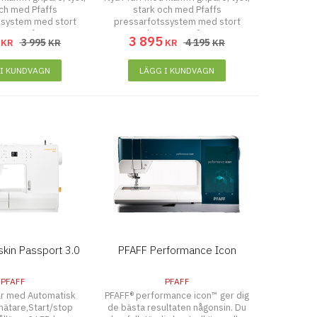
ch med Pfaffs
stark och med Pfaffs
ssystem med stort
pressarfotssystem med stort
 pressarföttter.
urval av pressarföttter
3 895
3 995
4 195
KR
KR
KR
KR
 I KUNDVAGN
LÄGG I KUNDVAGN
skin Passport 3.0
PFAFF Performance Icon
PFAFF
PFAFF
r med Automatisk
PFAFF® performance icon™ ger dig
ätare,Start/stop
de bästa resultaten någonsin. Du