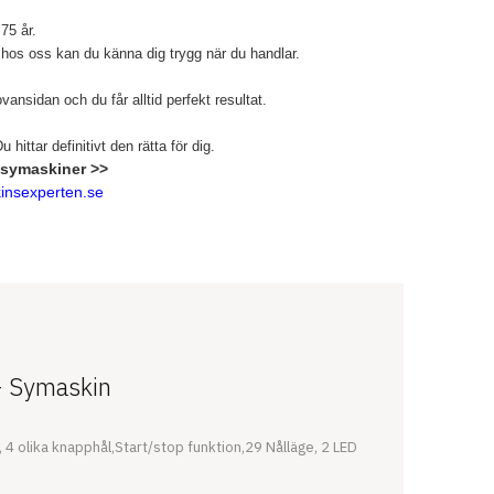
 75 år.
 hos oss kan du känna dig trygg när du handlar.
ansidan och du får alltid perfekt resultat.
hittar definitivt den rätta för dig.
 symaskiner >>
nsexperten.se
 - Symaskin
olika knapphål,Start/stop funktion,29 Nålläge, 2 LED