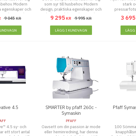
usbehov. Modern
som syr till husbehov. Modern
stark o
ka egenskaper och
design, praktiska egenskaper och
pressarfot
g – det är Select
enkel användning – det är Select
urval av
9 295
3 695
9 045
9 995
R
KR
KR
KR
n PFAFF®.
4.2 från PFAFF®.
KUNDVAGN
LÄGG I KUNDVAGN
LÄGG
eative 4.5
SMARTER by pfaff 260c -
Pfaff Syma
Symaskin
AFF
PFAFF
ve™ 4.5 sy- och
Oavsett om din passion är mode
100 Sömma
r ett stort antal
eller heminredning, har denna
knapphålsm