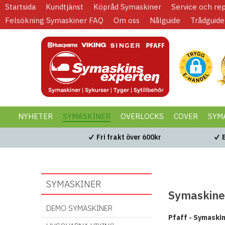
Startsida
Kundtjänst
Köpråd Symaskiner
Service och re
Felsökning Symaskiner FAQ
Om oss
Nålguide
Trådguide
NYHETER
SYMASKINER
OVERLOCKS
COVER
SYM
KAMPANJER
BLACK WEEK
Fri frakt över 600kr
SYMASKINER
Symaskiner
DEMO SYMASKINER
Pfaff - Symaski