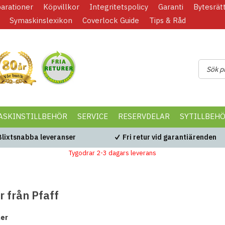
parationer
Köpvillkor
Integritetspolicy
Garanti
Bytesrät
Symaskinslexikon
Coverlock Guide
Tips & Råd
ASKINSTILLBEHÖR
SERVICE
RESERVDELAR
SYTILLBEH
Blixtsnabba leveranser
Fri retur vid garantiärenden
Tygodrar 2-3 dagars leverans
 från Pfaff
ner