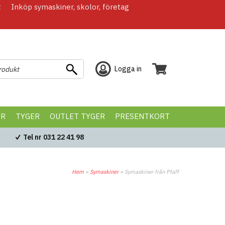
t
Inköp symaskiner, skolor, företag
Logga in
ÖR
TYGER
OUTLET TYGER
PRESENTKORT
Tel nr 031 22 41 98
Hem
»
Symaskiner
»
Symaskiner från Pfaff