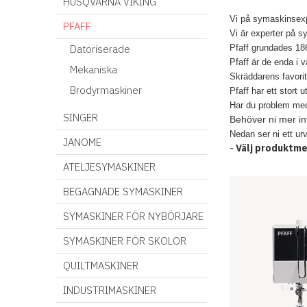
HUSQVARNA VIKING
Vi på symaskinsexpe
PFAFF
Vi är experter på s
Datoriserade
Pfaff grundades 186
Pfaff är de enda i 
Mekaniska
Skräddarens favorit
Brodyrmaskiner
Pfaff har ett stort 
Har du problem med a
SINGER
Behöver ni mer in
Nedan ser ni ett ur
JANOME
-
Välj produktmen
ATELJESYMASKINER
BEGAGNADE SYMASKINER
SYMASKINER FÖR NYBÖRJARE
SYMASKINER FÖR SKOLOR
QUILTMASKINER
INDUSTRIMASKINER