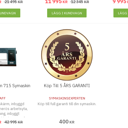
11 995
9 995
21 495
12 345
R
KR
KR
KR
KUNDVAGN
LÄGG I KUNDVAGN
LÄGG
on 715 Symaskin
Köp Till 5 ÅRS GARANTI
AFF
SYMASKINSEXPERTEN
skärm, inbyggd
Köp till full garanti till din symaskin.
nerös arbetsyta,
ing, inbyggt
xklusiva PFAFF®-
400
42 995
R
KR
KR
ker mm