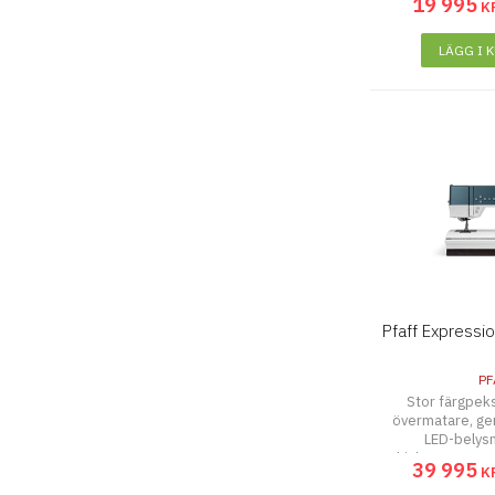
19 995
K
LÄGG I 
Pfaff Expressi
PF
Stor färgpek
övermatare, ge
LED-belysn
hjälpsystem, e
39 995
K
tekni