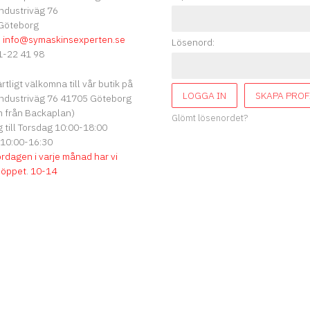
ndustriväg 76
Göteborg
:
info
@symaskinsexperten.se
Lösenord:
-22 41 98
ärtligt välkomna till vår butik på
LOGGA IN
SKAPA PROF
ndustriväg 76 41705 Göteborg
 från Backaplan)
Glömt lösenordet?
till Torsdag 10:00-18:00
 10:00-16:30
ördagen i varje månad har vi
söppet
.
10-14