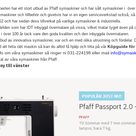
rten har ett stort utbud av Pfaff symaskiner och har sålt symaskiner i över
ymaskiner och tillbehör och givetvis har vi en egen serviceverkstad också, så
2 och har sedan dess tillverkat på vanliga symaskiner & industriella.
världen som har IDT inbyggd övermatare på vissa, vilket matar tyget även på ov
 i över 100 år tack vare den goda kvaliten och den inbyggda övermataren.
utbud av innovativa symaskiner, var och en med olika utrustning och fördelar. Du 
Köpguide för
tt hitta rätt maskin så kan du alltid få hjälp och titta på vår
fo om våra symaskiner så ringer ni 031-224198 eller mail
info
@symaski
val av våra symaskiner från Pfaff.
y till vänster
Pfaff Passport 2.0
PFAFF
70 Sömmar med 7 mm sömmar, 4 
lampor, bara 7 kg.