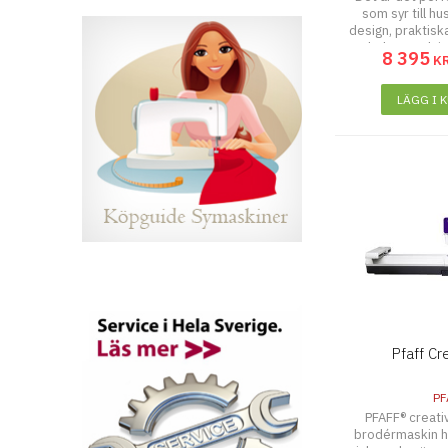
som syr till h
design, praktis
enkel användnin
8 395
K
3.2 frå
LÄGG I 
Pfaff Cr
PF
PFAFF® creati
brodérmaskin ha