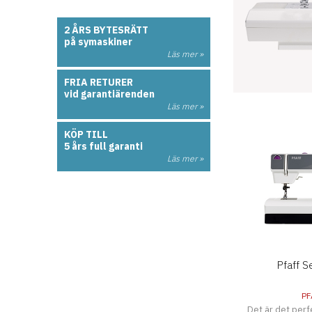
2 ÅRS BYTESRÄTT
på symaskiner
Läs mer »
FRIA RETURER
vid garantiärenden
Läs mer »
KÖP TILL
5 års full garanti
Läs mer »
Pfaff S
PF
Det är det perfe