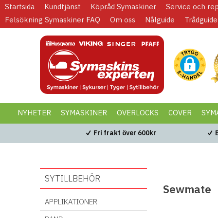
Startsida
Kundtjänst
Köpråd Symaskiner
Service och re
Felsökning Symaskiner FAQ
Om oss
Nålguide
Trådguide
NYHETER
SYMASKINER
OVERLOCKS
COVER
SYM
KAMPANJER
BLACK WEEK
Fri frakt över 600kr
SYTILLBEHÖR
Sewmate
APPLIKATIONER