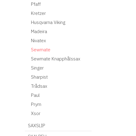
Pfaff
Kretzer
Husqvarna Viking
Madeira
Nivatex
Sewmate
Sewmate Knapphålssax
Singer
Sharpist
Trådsax
Paul
Prym
Xsor
SAXSLIP