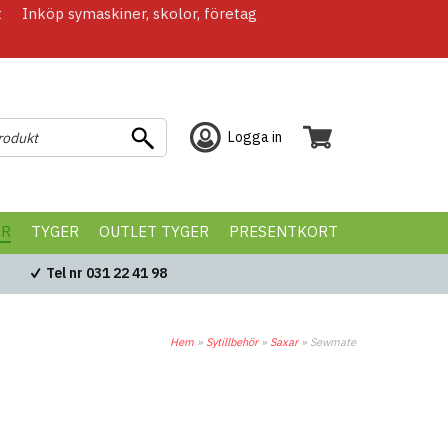
t
Inköp symaskiner, skolor, företag
Logga in
ÖR
TYGER
OUTLET TYGER
PRESENTKORT
Tel nr 031 22 41 98
Hem
»
Sytillbehör
»
Saxar
»
Sewmate