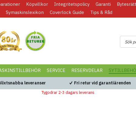
parationer
Köpvillkor
Integritetspolicy
Garanti
Bytesrät
Symaskinslexikon
Coverlock Guide
Tips & Råd
ASKINSTILLBEHÖR
SERVICE
RESERVDELAR
SYTILLBEH
Blixtsnabba leveranser
Fri retur vid garantiärenden
Tygodrar 2-3 dagars leverans