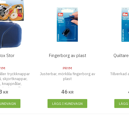
ox Stor
Fingerborg av plast
Quiltar
RYM
PRYM
ller tryckknappar
Justerbar, mörklila fingerborg av
Tillverkad 
, skjortknappar,
plast
d, knappnålar,
säkerhetsnål, sax
3
46
KR
KR
band, sprättare,
tra trådfärger.
KUNDVAGN
LÄGG I KUNDVAGN
LÄGG