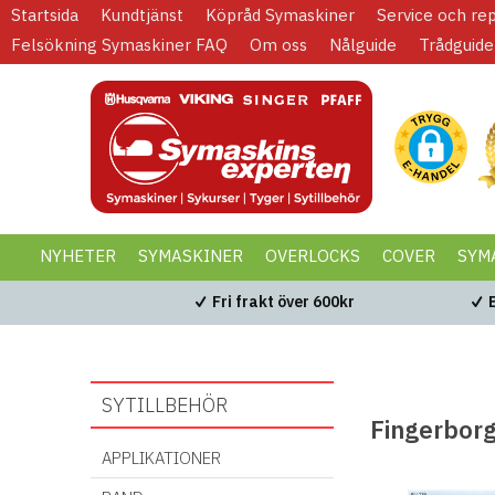
Startsida
Kundtjänst
Köpråd Symaskiner
Service och re
Felsökning Symaskiner FAQ
Om oss
Nålguide
Trådguide
NYHETER
SYMASKINER
OVERLOCKS
COVER
SYM
KAMPANJER
BLACK WEEK
Fri frakt över 600kr
SYTILLBEHÖR
Fingerbor
APPLIKATIONER