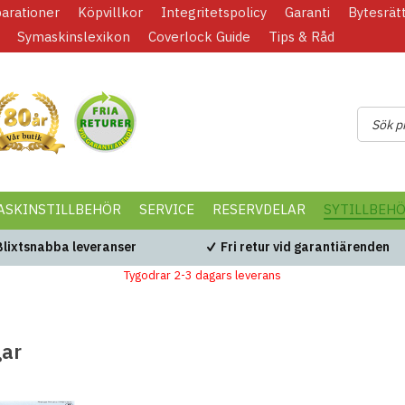
parationer
Köpvillkor
Integritetspolicy
Garanti
Bytesrät
Symaskinslexikon
Coverlock Guide
Tips & Råd
ASKINSTILLBEHÖR
SERVICE
RESERVDELAR
SYTILLBEH
Blixtsnabba leveranser
Fri retur vid garantiärenden
Tygodrar 2-3 dagars leverans
gar