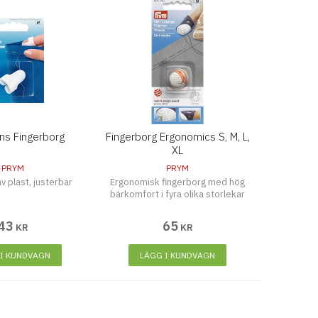
ens Fingerborg
Fingerborg Ergonomics S, M, L,
XL
PRYM
PRYM
av plast, justerbar
Ergonomisk fingerborg med hög
bärkomfort i fyra olika storlekar
43
65
KR
KR
 I KUNDVAGN
LÄGG I KUNDVAGN