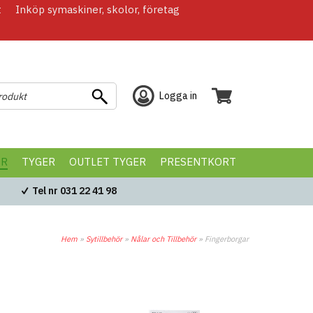
t
Inköp symaskiner, skolor, företag
Logga in
ÖR
TYGER
OUTLET TYGER
PRESENTKORT
Tel nr 031 22 41 98
Hem
»
Sytillbehör
»
Nålar och Tillbehör
»
Fingerborgar