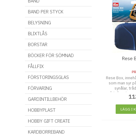
BAND
BAND PER STYCK
BELYSNING
BLIXTLÅS
BORSTAR
BÖCKER FÖR SÖMNAD
Rese B
FÅLLFIX
P
FÖRSTORINGSGLAS
Rese Box, innehå
som man syr på
FÖRVARING
synålar, trå
trådpåträdare, 
11
av metall, mått
GARDINTILLBEHÖR
fingerborg, ex
LÄGG I 
HOBBYPLAST
HOBBY GIFT CREATE
KARDBORREBAND