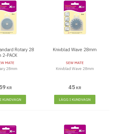
tandard Rotary 28
Knivblad Wave 28mm
 2-PACK
EW MATE
SEW MATE
tary 28mm
Knivblad Wave 28mm
59
45
KR
KR
 I KUNDVAGN
LÄGG I KUNDVAGN