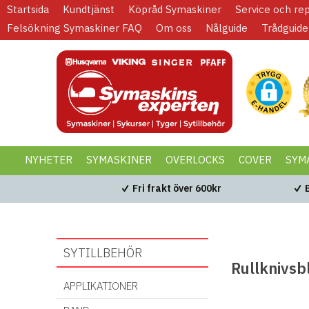
Startsida
Kundtjänst
Köpråd Symaskiner
Service och re
Felsökning Symaskiner FAQ
Om oss
Nålguide
Trådguide
NYHETER
SYMASKINER
OVERLOCKS
COVER
SYM
KAMPANJER
BLACK WEEK
Fri frakt över 600kr
SYTILLBEHÖR
Rullknivsb
APPLIKATIONER