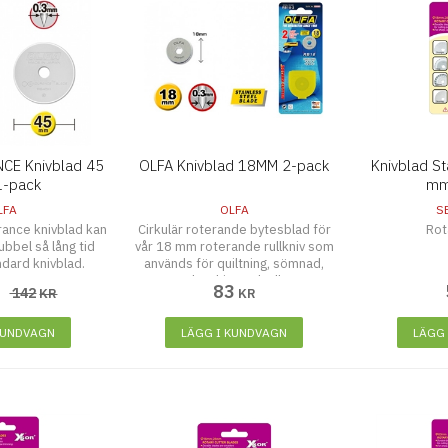
CE Knivblad 45
OLFA Knivblad 18MM 2-pack
Knivblad S
-pack
mm
LFA
OLFA
S
ance knivblad kan
Cirkulär roterande bytesblad för
Ro
bbel så lång tid
vår 18 mm roterande rullkniv som
dard knivblad.
används för quiltning, sömnad,
scrapbooking och allmänt
83
142
R
KR
KR
hantverk.
KUNDVAGN
LÄGG I KUNDVAGN
LÄGG