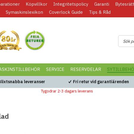
parationer
Köpvillkor
Integritetspolicy
Garanti
Bytesrät
Symaskinslexikon
Coverlock Guide
Tips & Råd
ASKINSTILLBEHÖR
SERVICE
RESERVDELAR
SYTILLBEH
Blixtsnabba leveranser
Fri retur vid garantiärenden
Tygodrar 2-3 dagars leverans
lad