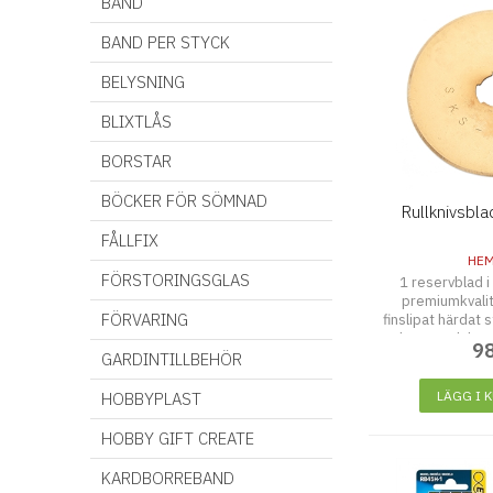
BAND
BAND PER STYCK
BELYSNING
BLIXTLÅS
BORSTAR
BÖCKER FÖR SÖMNAD
Rullknivsbl
FÅLLFIX
HEM
FÖRSTORINGSGLAS
1 reservblad i
premiumkvalite
FÖRVARING
finslipat härdat 
skärpa och läng
9
användas på t
GARDINTILLBEHÖR
Bladet passar 
Gold H
LÄGG I 
HOBBYPLAST
HOBBY GIFT CREATE
KARDBORREBAND