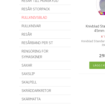
RESÅR TILL MUNSKYDD
RESÅR STORPACK
RULLKNIVSBLAD
RULLKNIVAR
Knivblad St
45mm 
RESÅR
X´
Knivblad Standa
RESÅRBAND PER ST
P
RENGÖRING FÖR
29
SYMASKINER
SAXAR
LÄGG I 
SAXSLIP
SKALPELL
SKRÄDDARKRITOR
SKÄRMATTA