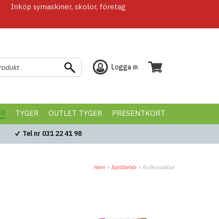
t
Inköp symaskiner, skolor, företag
Logga in
ÖR
TYGER
OUTLET TYGER
PRESENTKORT
Tel nr 031 22 41 98
Hem
»
Sytillbehör
»
Rullknivsblad