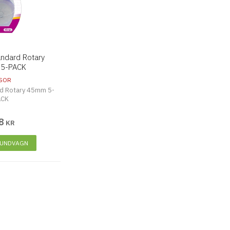
andard Rotary
5-PACK
SOR
rd Rotary 45mm 5-
ACK
8
KR
KUNDVAGN