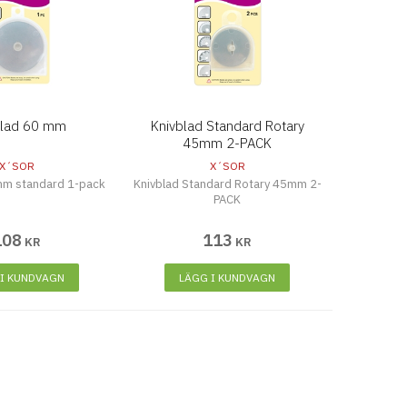
blad 60 mm
Knivblad Standard Rotary
45mm 2-PACK
X´SOR
X´SOR
mm standard 1-pack
Knivblad Standard Rotary 45mm 2-
PACK
108
113
KR
KR
 I KUNDVAGN
LÄGG I KUNDVAGN