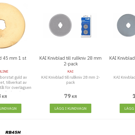
ad 45 mm 1 st
KAI Knivblad till rullkniv 28 mm
KAI Knivblad 
2-pack
LINE
KAI
 borstat guld av
KAI Knivblad till rullkniv 28 mm 2-
KAI Knivblad
t, tillverkat av
pack
stål för överlägsen
re livslängd. Kan
8
79
KR
KR
yg och papper.
modellen Hemline
G-4095.
KUNDVAGN
LÄGG I KUNDVAGN
LÄGG