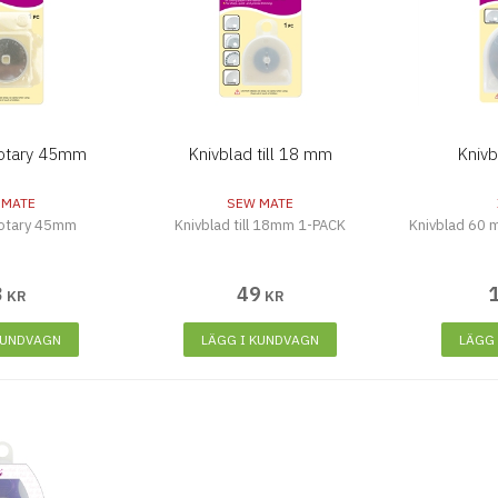
Rotary 45mm
Knivblad till 18 mm
Kniv
 MATE
SEW MATE
Rotary 45mm
Knivblad till 18mm 1-PACK
Knivblad 60 
3
49
KR
KR
KUNDVAGN
LÄGG I KUNDVAGN
LÄGG