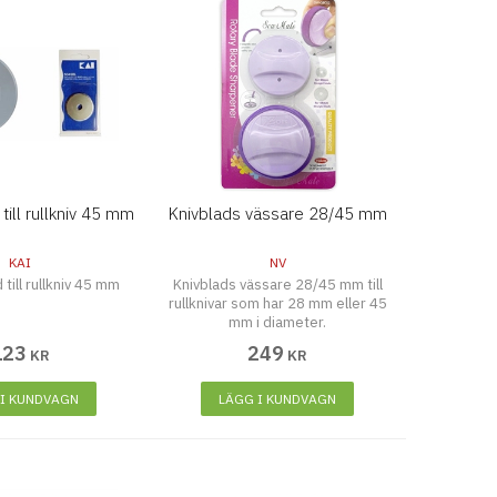
till rullkniv 45 mm
Knivblads vässare 28/45 mm
KAI
NV
 till rullkniv 45 mm
Knivblads vässare 28/45 mm till
rullknivar som har 28 mm eller 45
mm i diameter.
123
249
KR
KR
 I KUNDVAGN
LÄGG I KUNDVAGN