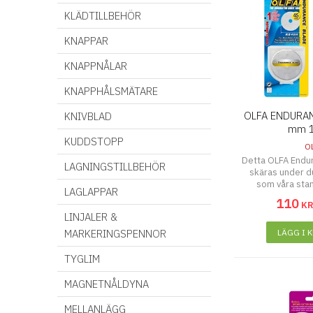
KLÄDTILLBEHÖR
KNAPPAR
KNAPPNÅLAR
KNAPPHÅLSMÄTARE
OLFA ENDURAN
KNIVBLAD
mm 1
KUDDSTOPP
O
Detta OLFA Endur
LAGNINGSTILLBEHÖR
skäras under du
som våra stan
LAGLAPPAR
110
K
LINJALER &
MARKERINGSPENNOR
LÄGG I 
TYGLIM
MAGNETNÅLDYNA
MELLANLÄGG