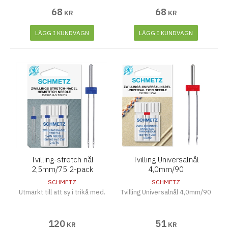
68
68
KR
KR
LÄGG I KUNDVAGN
LÄGG I KUNDVAGN
Tvilling-stretch nål
Tvilling Universalnål
2,5mm/75 2-pack
4,0mm/90
SCHMETZ
SCHMETZ
Utmärkt till att sy i trikå med.
Tvilling Universalnål 4,0mm/90
120
51
KR
KR