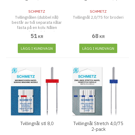
SCHMETZ
SCHMETZ
Tvillingnålen (dubbel nål)
Tvillingnål 2,0/75 för broderi
består av två separata nålar
fästa på en kolv. Nålen
används för dekorativ
51
68
KR
KR
sömnad, kantstickning.
LÄGG I KUNDVAGN
LÄGG I KUNDVAGN
Tvillingnål stl 8,0
Tvillingnål Stretch 4,0/75
2-pack