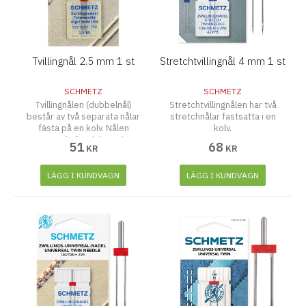
Tvillingnål 2.5 mm 1 st
Stretchtvillingnål 4 mm 1 st
SCHMETZ
SCHMETZ
Tvillingnålen (dubbelnål)
Stretchtvillingnålen har två
består av två separata nålar
stretchnålar fastsatta i en
fästa på en kolv. Nålen
kolv.
används för dekorativ
51
68
KR
KR
sömnad, kantstickning och
stråveck.
LÄGG I KUNDVAGN
LÄGG I KUNDVAGN