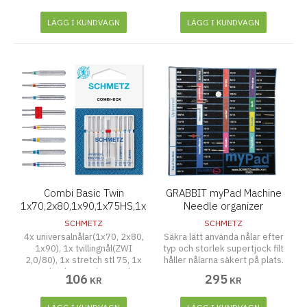
LÄGG I KUNDVAGN
LÄGG I KUNDVAGN
Combi Basic Twin
GRABBIT myPad Machine
1x70,2x80,1x90,1x75HS,1x90HS,1x90HJ,1x100HJ,1xZWI
Needle organizer
2,0/80
SCHMETZ
SCHMETZ
4x universalnålar(1x70, 2x80,
Säkra lätt använda nålar efter
1x90), 1x tvillingnål(ZWI
typ och storlek supertjock filt
2,0/80), 1x stretch stl 75, 1x
håller nålarna säkert på plats.
stretch stl 90, 1x jeans stl 90
106
295
KR
KR
och 1x jeans stl 100.