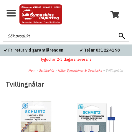
Fri retur vid garantiärenden
Tel nr 031 22 41 98
Tygodrar 2-3 dagars leverans
Hem
»
Sytillbehör
»
Nålar Symaskiner & Overlocks
»
Tvillingnålar
Tvillingnålar