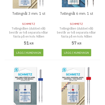
Tvillingnål 3 mm. 1 st
Tvillingnål 6 mm. 1 st
SCHMETZ
SCHMETZ
Tvillingnålen (dubbel nål)
Tvillingnålen (dubbel nål)
består av två separata nålar
består av två separata nålar
fästa på en kolv. Nålen
fästa på en kolv. Nålen
används för dekorativ
används för dekorativ
51
57
KR
KR
sömnad, kantstickning och
sömnad, kantstickning och
stråveck.
stråveck.
LÄGG I KUNDVAGN
LÄGG I KUNDVAGN