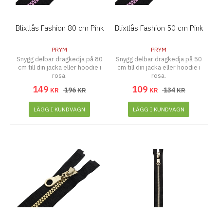
Blixtlås Fashion 80 cm Pink
Blixtlås Fashion 50 cm Pink
PRYM
PRYM
Snygg delbar dragkedja på 80
Snygg delbar dragkedja på 50
cm till din jacka eller hoodie i
cm till din jacka eller hoodie i
rosa.
rosa.
149
109
196
134
KR
KR
KR
KR
LÄGG I KUNDVAGN
LÄGG I KUNDVAGN