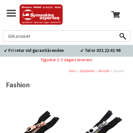
Fri retur vid garantiärenden
Tel nr 031 22 41 98
Tygodrar 2-3 dagars leverans
Hem
»
Sytillbehör
»
Blixtlås
»
Fashion
Fashion