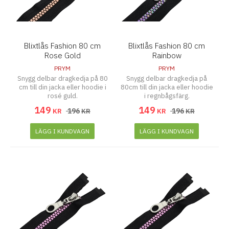
Blixtlås Fashion 80 cm
Blixtlås Fashion 80 cm
Rose Gold
Rainbow
PRYM
PRYM
Snygg delbar dragkedja på 80
Snygg delbar dragkedja på
cm till din jacka eller hoodie i
80cm till din jacka eller hoodie
rosé guld.
i regnbågsfärg.
149
149
196
196
KR
KR
KR
KR
LÄGG I KUNDVAGN
LÄGG I KUNDVAGN