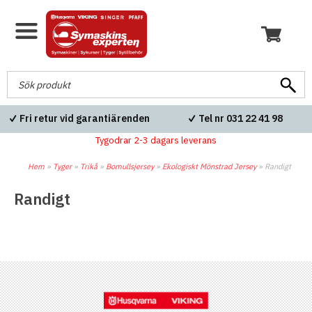
Fri retur vid garantiärenden
Tel nr 031 22 41 98
Tygodrar 2-3 dagars leverans
Hem
»
Tyger
»
Trikå
»
Bomullsjersey
»
Ekologiskt Mönstrad Jersey
»
Randigt
Randigt