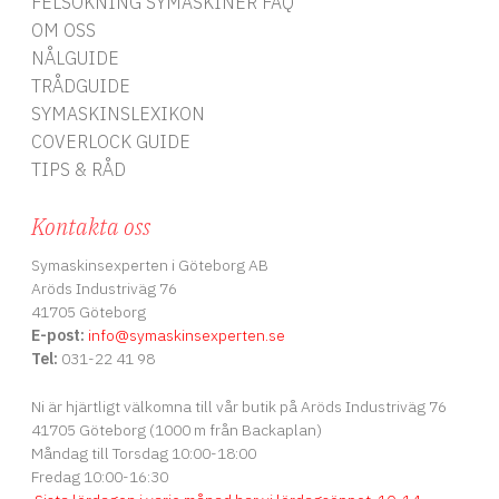
FELSÖKNING SYMASKINER FAQ
OM OSS
NÅLGUIDE
TRÅDGUIDE
SYMASKINSLEXIKON
COVERLOCK GUIDE
TIPS & RÅD
Kontakta oss
Symaskinsexperten i Göteborg AB
Aröds Industriväg 76
41705 Göteborg
E-post:
info
@symaskinsexperten.se
Tel:
031-22 41 98
Ni är hjärtligt välkomna till vår butik på Aröds Industriväg 76
41705 Göteborg (1000 m från Backaplan)
Måndag till Torsdag 10:00-18:00
Fredag 10:00-16:30