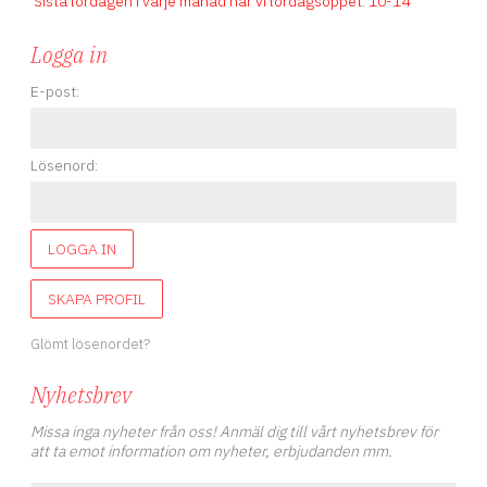
Sista lördagen i varje månad har vi lördagsöppet
.
10-14
Logga in
E-post:
Lösenord:
LOGGA IN
SKAPA PROFIL
Glömt lösenordet?
Nyhetsbrev
Missa inga nyheter från oss! Anmäl dig till vårt nyhetsbrev för
att ta emot information om nyheter, erbjudanden mm.