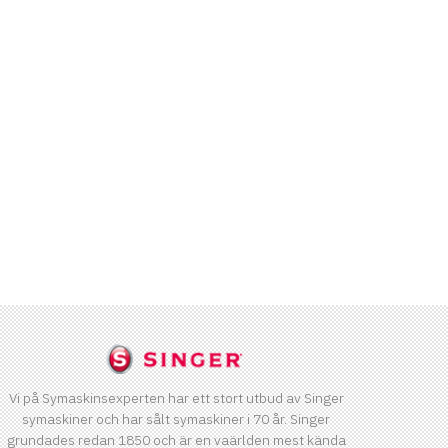
Vi på Symaskinsexperten har ett stort utbud av Singer
symaskiner och har sålt symaskiner i 70 år. Singer
grundades redan 1850 och är en vaärlden mest kända