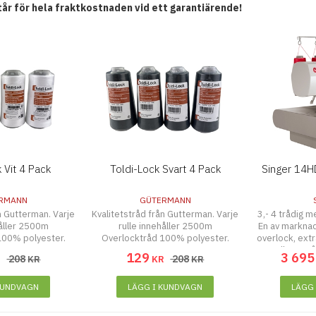
 står för hela fraktkostnaden vid ett garantiärende!
 Vit 4 Pack
Toldi-Lock Svart 4 Pack
Singer 14H
RMANN
GÜTERMANN
n Gutterman. Varje
Kvalitetstråd från Gutterman. Varje
3,- 4 trådig 
håller 2500m
rulle innehåller 2500m
En av markna
100% polyester.
Overlocktråd 100% polyester.
overlock, ext
4, 3 eller 2 tr
129
3 695
208
208
R
KR
KR
KR
m
KUNDVAGN
LÄGG I KUNDVAGN
LÄGG