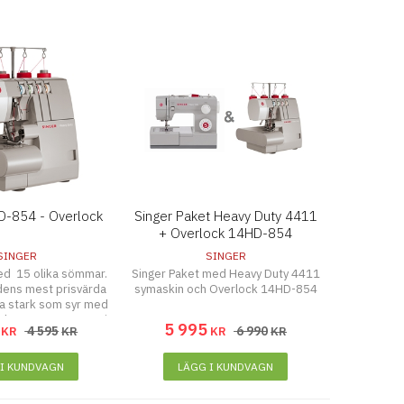
D-854 - Overlock
Singer Paket Heavy Duty 4411
+ Overlock 14HD-854
SINGER
SINGER
med 15 olika sömmar.
Singer Paket med Heavy Duty 4411
dens mest prisvärda
symaskin och Overlock 14HD-854
ra stark som syr med
ådar, syr 1300 stygn i
5 995
4 595
6 990
KR
KR
KR
KR
inuten.
 I KUNDVAGN
LÄGG I KUNDVAGN