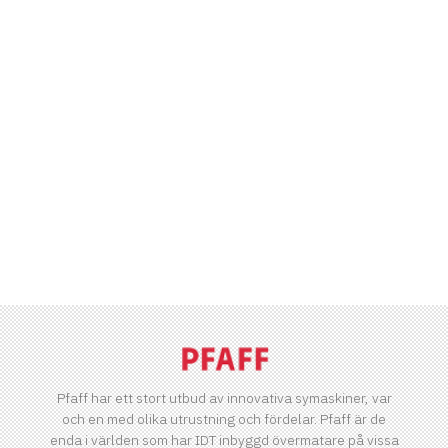
Pfaff har ett stort utbud av innovativa symaskiner, var
och en med olika utrustning och fördelar. Pfaff är de
enda i världen som har IDT inbyggd övermatare på vissa