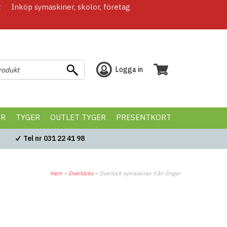
t
Inköp symaskiner, skolor, företag
Logga in
ÖR
TYGER
OUTLET TYGER
PRESENTKORT
Tel nr 031 22 41 98
Hem
»
Overlocks
»
Overlock symaskiner från Singer