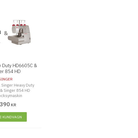
y Duty HD6605C &
er 854 HD
SINGER
 Singer Heavy Duty
& Singer 854 HD
ocksymaskin
 390
KR
 I KUNDVAGN