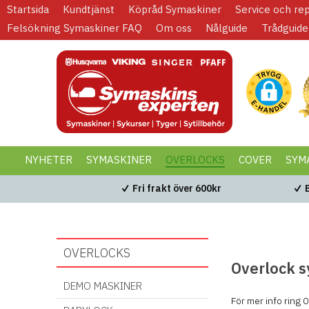
Startsida
Kundtjänst
Köpråd Symaskiner
Service och re
Felsökning Symaskiner FAQ
Om oss
Nålguide
Trådguide
NYHETER
SYMASKINER
OVERLOCKS
COVER
SYM
KAMPANJER
BLACK WEEK
Fri frakt över 600kr
OVERLOCKS
Overlock s
DEMO MASKINER
För mer info ring