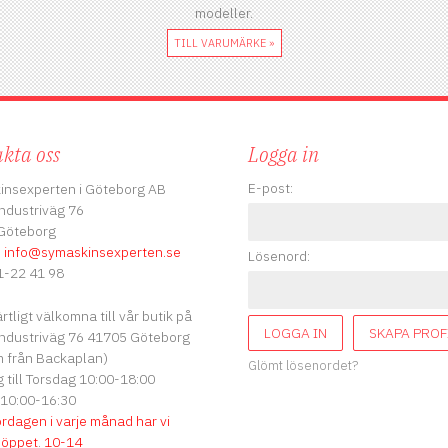
modeller.
TILL VARUMÄRKE »
kta oss
Logga in
E-post:
insexperten i Göteborg AB
ndustriväg 76
Göteborg
:
info
@symaskinsexperten.se
Lösenord:
-22 41 98
ärtligt välkomna till vår butik på
LOGGA IN
SKAPA PROF
ndustriväg 76 41705 Göteborg
 från Backaplan)
Glömt lösenordet?
till Torsdag 10:00-18:00
 10:00-16:30
ördagen i varje månad har vi
söppet
.
10-14