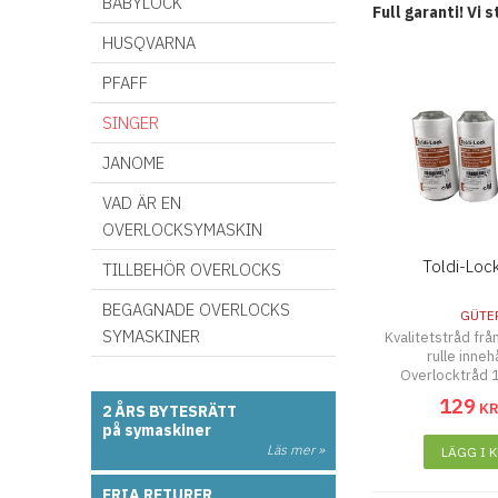
BABYLOCK
Full garanti! Vi
HUSQVARNA
PFAFF
SINGER
JANOME
VAD ÄR EN
OVERLOCKSYMASKIN
Toldi-Lock
TILLBEHÖR OVERLOCKS
BEGAGNADE OVERLOCKS
GÜTE
SYMASKINER
Kvalitetstråd frå
rulle inne
Overlocktråd 
129
K
2 ÅRS BYTESRÄTT
på symaskiner
Läs mer »
LÄGG I 
FRIA RETURER