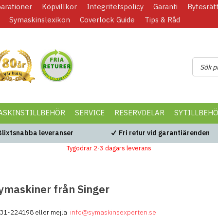
parationer
Köpvillkor
Integritetspolicy
Garanti
Bytesrät
Symaskinslexikon
Coverlock Guide
Tips & Råd
ASKINSTILLBEHÖR
SERVICE
RESERVDELAR
SYTILLBEH
Blixtsnabba leveranser
Fri retur vid garantiärenden
Tygodrar 2-3 dagars leverans
ymaskiner från Singer
 031-224198 eller mejla
info@symaskinsexperten.se