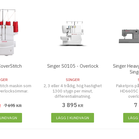
overStitch
Singer S0105 - Overlock
Singer Heav
Sing
NGER
SINGER
titch maskin som
2, 3 eller 4 trådig, hög hastighet
Paketpris på
verlocksömmar.
1300 stygn per minut,
HD6605C 
differentialmatning.
overl
3 895
7
7 695
R
KR
KR
KUNDVAGN
LÄGG I KUNDVAGN
LÄGG