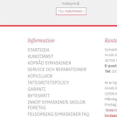
hobbynivå.
TILL VARUMÄRKE »
Information
Konta
Symask
STARTSIDA
Aröds I
KUNDTJÄNST
41705 
KÖPRÅD SYMASKINER
E-post
SERVICE OCH REPARATIONER
Tel:
031
KÖPVILLKOR
INTEGRITETSPOLICY
Ni är hj
Aröds I
GARANTI
(1000 m
BYTESRÄTT
Måndag 
INKÖP SYMASKINER, SKOLOR,
Fredag
FÖRETAG
Sista l
FELSÖKNING SYMASKINER FAQ
lördag