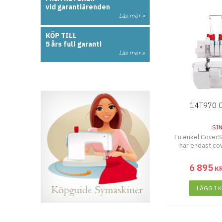
vid garantiärenden
Läs mer »
KÖP TILL
5 års full garanti
Läs mer »
14T970 C
SI
En enkel CoverS
har endast co
6 895
K
LÄGG I 