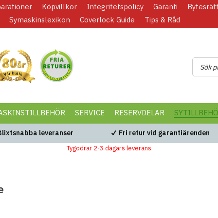
parationer
Köpvillkor
Integritetspolicy
Garanti
Bytesrät
Symaskinslexikon
Coverlock Guide
Tips & Råd
ASKINSTILLBEHÖR
SERVICE
RESERVDELAR
SYTILLBEH
Blixtsnabba leveranser
Fri retur vid garantiärenden
Tygodrar 2-3 dagars leverans
e