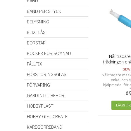
BAND
BAND PER STYCK
BELYSNING
BLIXTLÅS
BORSTAR
BÖCKER FÖR SÖMNAD
Nåliträdare
trädningen enk
FÅLLFIX
SEW
FÖRSTORINGSGLAS
Nåliträdare mask
enkel och e
FÖRVARING
hjälpmedel för at
mask
6
GARDINTILLBEHÖR
LÄGG I 
HOBBYPLAST
HOBBY GIFT CREATE
KARDBORREBAND