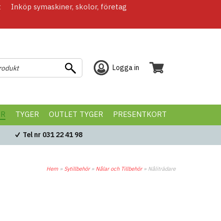
t
Inköp symaskiner, skolor, företag
Logga in
ÖR
TYGER
OUTLET TYGER
PRESENTKORT
Tel nr 031 22 41 98
Hem
»
Sytillbehör
»
Nålar och Tillbehör
»
Nåliträdare