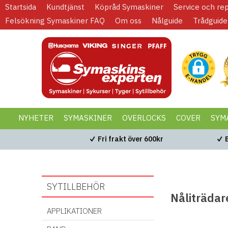
Startsida
Kundtjänst
Köpråd Symaskiner
Service och re
Felsökning Symaskiner FAQ
Om oss
Nålguide
Trådguide
NYHETER
SYMASKINER
OVERLOCKS
COVER
SYM
KAMPANJER
BLACK WEEK
Fri frakt över 600kr
SYTILLBEHÖR
Nåliträdar
APPLIKATIONER