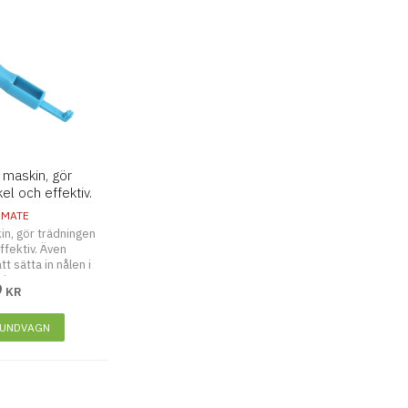
 maskin, gör
el och effektiv.
 MATE
in, gör trädningen
ffektiv. Även
t sätta in nålen i
inen.
9
KR
KUNDVAGN