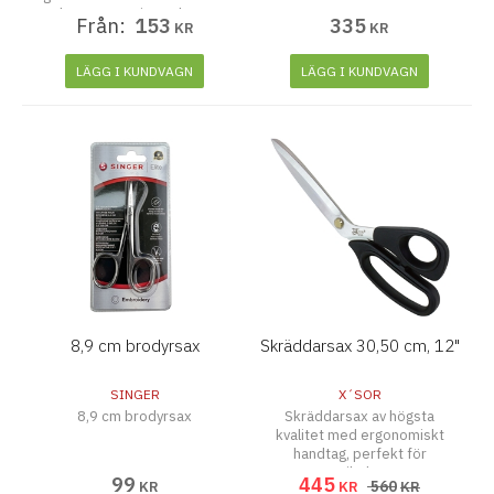
och gör rengöringen lättare.
Från:
153
335
KR
KR
Handtag av plast.
LÄGG I KUNDVAGN
LÄGG I KUNDVAGN
8,9 cm brodyrsax
Skräddarsax 30,50 cm, 12"
SINGER
X´SOR
8,9 cm brodyrsax
Skräddarsax av högsta
kvalitet med ergonomiskt
handtag, perfekt för
textilarbete.
99
445
560
KR
KR
KR