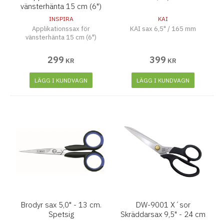
vänsterhänta 15 cm (6")
INSPIRA
KAI
Applikationssax för
KAI sax 6,5" / 165 mm
vänsterhänta 15 cm (6")
299
399
KR
KR
LÄGG I KUNDVAGN
LÄGG I KUNDVAGN
Brodyr sax 5,0" - 13 cm.
DW-9001 X´sor
Spetsig
Skräddarsax 9,5" - 24 cm