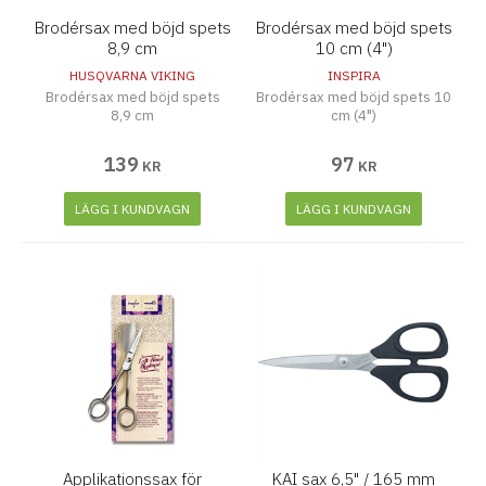
Brodérsax med böjd spets
Brodérsax med böjd spets
8,9 cm
10 cm (4")
HUSQVARNA VIKING
INSPIRA
Brodérsax med böjd spets
Brodérsax med böjd spets 10
8,9 cm
cm (4")
139
97
KR
KR
LÄGG I KUNDVAGN
LÄGG I KUNDVAGN
Applikationssax för
KAI sax 6,5" / 165 mm