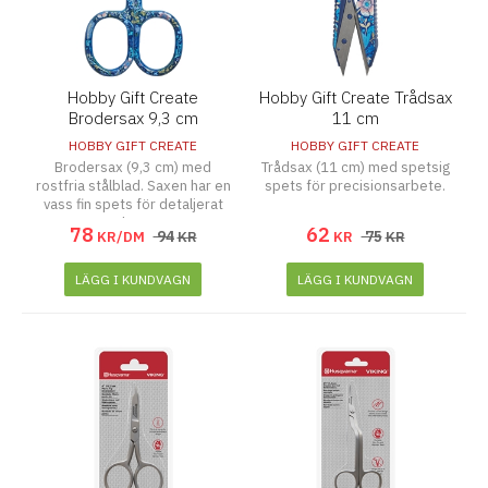
Hobby Gift Create
Hobby Gift Create Trådsax
Brodersax 9,3 cm
11 cm
HOBBY GIFT CREATE
HOBBY GIFT CREATE
Brodersax (9,3 cm) med
Trådsax (11 cm) med spetsig
rostfria stålblad. Saxen har en
spets för precisionsarbete.
vass fin spets för detaljerat
arbete.
78
62
94
75
KR/DM
KR
KR
KR
LÄGG I KUNDVAGN
LÄGG I KUNDVAGN