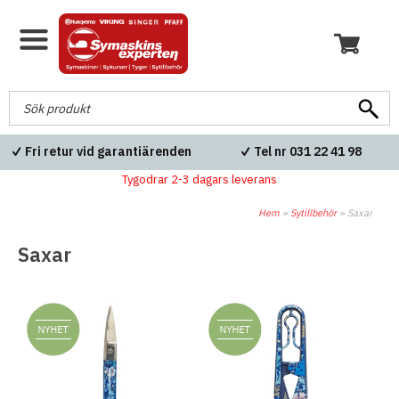
Fri retur vid garantiärenden
Tel nr 031 22 41 98
Tygodrar 2-3 dagars leverans
Hem
»
Sytillbehör
»
Saxar
Saxar