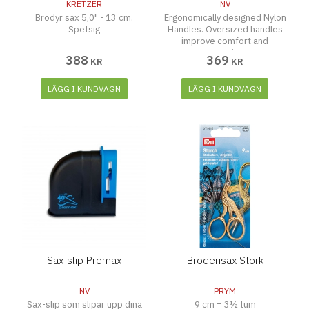
KRETZER
NV
Brodyr sax 5,0" - 13 cm.
Ergonomically designed Nylon
Spetsig
Handles. Oversized handles
improve comfort and
operation.
388
369
KR
KR
LÄGG I KUNDVAGN
LÄGG I KUNDVAGN
Sax-slip Premax
Broderisax Stork
NV
PRYM
Sax-slip som slipar upp dina
9 cm = 3½ tum