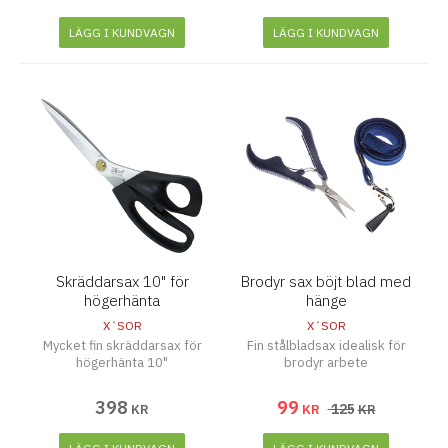
LÄGG I KUNDVAGN
LÄGG I KUNDVAGN
Skräddarsax 10" för
Brodyr sax böjt blad med
högerhänta
hänge
X´SOR
X´SOR
Mycket fin skräddarsax för
Fin stålbladsax idealisk för
högerhänta 10"
brodyr arbete
398
99
125
KR
KR
KR