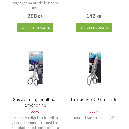
tygsaxar så att de blir som
nya.
288
142
KR
KR
LÄGG I KUNDVAGN
LÄGG I KUNDVAGN
Sax av Titan, för allmän
Tandad Sax 20 cm - 7,5"
användning
PRYM
PRYM
Passar väldigt bra för olika
Tandad Sax 20 cm - 7,5"
sysslor i hemmet. Titanskiktet
gör bladen extremt robusta