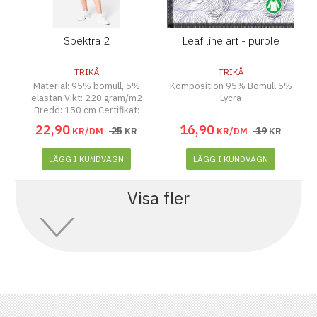
Spektra 2
Leaf line art - purple
TRIKÅ
TRIKÅ
Material: 95% bomull, 5%
Komposition 95% Bomull 5%
elastan Vikt: 220 gram/m2
Lycra
Bredd: 150 cm Certifikat:
Ökotex
22
,
90
16
,
90
25
19
KR/DM
KR
KR/DM
KR
LÄGG I KUNDVAGN
LÄGG I KUNDVAGN
Visa fler