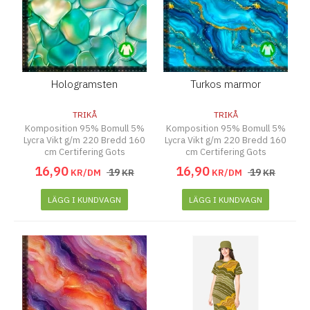
Hologramsten
Turkos marmor
TRIKÅ
TRIKÅ
Komposition 95% Bomull 5%
Komposition 95% Bomull 5%
Lycra Vikt g/m 220 Bredd 160
Lycra Vikt g/m 220 Bredd 160
cm Certifering Gots
cm Certifering Gots
16
,
90
16
,
90
19
19
KR/DM
KR
KR/DM
KR
LÄGG I KUNDVAGN
LÄGG I KUNDVAGN