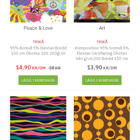
Peace & Love
Art
TRIKÅ
TRIKÅ
95% Bomull 5% Elestan Bredd
Komposition 95% bomull 5%
150 cm Ökotex 100 200gr/m
Elestan Certifiering Ökotex
Vikt g/cm200 Bredd 150 cm
14
,
90
13
,
90
18
KR/DM
KR
KR/DM
LÄGG I KUNDVAGN
LÄGG I KUNDVAGN