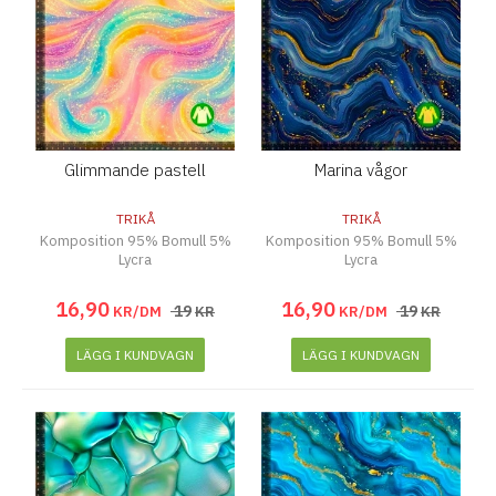
Glimmande pastell
Marina vågor
TRIKÅ
TRIKÅ
Komposition 95% Bomull 5%
Komposition 95% Bomull 5%
Lycra
Lycra
16
,
90
16
,
90
19
19
KR/DM
KR
KR/DM
KR
LÄGG I KUNDVAGN
LÄGG I KUNDVAGN