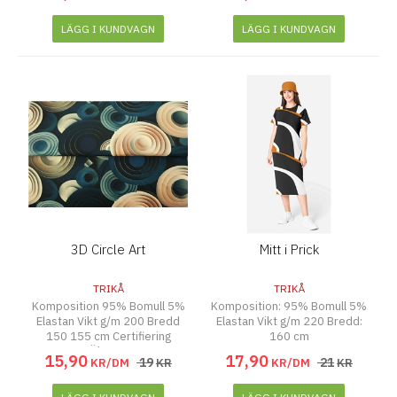
LÄGG I KUNDVAGN
LÄGG I KUNDVAGN
3D Circle Art
Mitt i Prick
TRIKÅ
TRIKÅ
Komposition 95% Bomull 5%
Komposition: 95% Bomull 5%
Elastan Vikt g/m 200 Bredd
Elastan Vikt g/m 220 Bredd:
150 155 cm Certifiering
160 cm
Ökotex
15
,
90
17
,
90
19
21
KR/DM
KR
KR/DM
KR