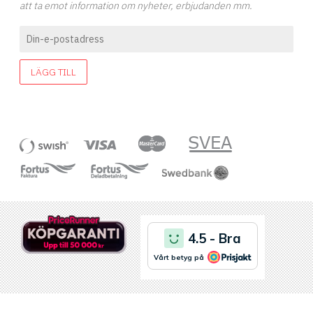
att ta emot information om nyheter, erbjudanden mm.
LÄGG TILL