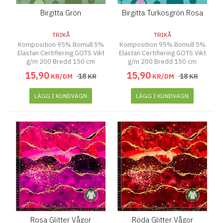
Birgitta Grön
Birgitta Turkosgrön Rosa
TRIKÅ
TRIKÅ
Komposition 95% Bomull 5%
Komposition 95% Bomull 5%
Elastan Certifiering GOTS Vikt
Elastan Certifiering GOTS Vikt
g/m 200 Bredd 150 cm
g/m 200 Bredd 150 cm
15
,
90
15
,
90
18
18
KR/DM
KR
KR/DM
KR
LÄGG I KUNDVAGN
LÄGG I KUNDVAGN
Rosa Glitter Vågor
Röda Glitter Vågor