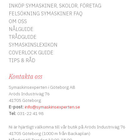
INKÖP SYMASKINER, SKOLOR, FÖRETAG
FELSÖKNING SYMASKINER FAQ
OM OSS
NÅLGUIDE
TRÅDGUIDE
SYMASKINSLEXIKON
COVERLOCK GUIDE
TIPS & RÅD
Kontakta oss
Symaskinsexperten i Göteborg AB
Aröds Industriväg 76
41705 Göteborg
E-post:
info
@symaskinsexperten.se
Tel:
031-22 41 98
Ni är hjärtligt välkomna till vår butik på Aröds Industriväg 76
41705 Göteborg (1000 m från Backaplan)