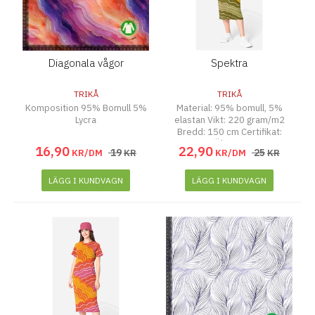
Diagonala vågor
Spektra
TRIKÅ
TRIKÅ
Komposition 95% Bomull 5%
Material: 95% bomull, 5%
Lycra
elastan Vikt: 220 gram/m2
Bredd: 150 cm Certifikat:
Ökotex
16
,
90
22
,
90
19
25
KR/DM
KR
KR/DM
KR
LÄGG I KUNDVAGN
LÄGG I KUNDVAGN