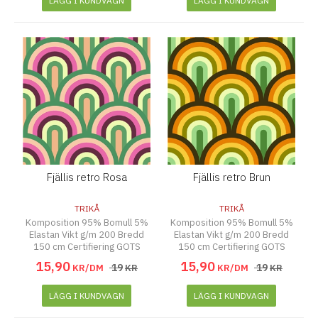
LÄGG I KUNDVAGN
LÄGG I KUNDVAGN
Fjällis retro Rosa
Fjällis retro Brun
TRIKÅ
TRIKÅ
Komposition 95% Bomull 5%
Komposition 95% Bomull 5%
Elastan Vikt g/m 200 Bredd
Elastan Vikt g/m 200 Bredd
150 cm Certifiering GOTS
150 cm Certifiering GOTS
15
,
90
15
,
90
19
19
KR/DM
KR
KR/DM
KR
LÄGG I KUNDVAGN
LÄGG I KUNDVAGN