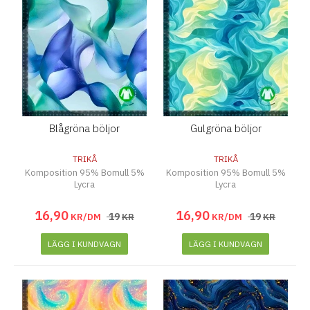
Blågröna böljor
Gulgröna böljor
TRIKÅ
TRIKÅ
Komposition 95% Bomull 5%
Komposition 95% Bomull 5%
Lycra
Lycra
16
,
90
16
,
90
19
19
KR/DM
KR
KR/DM
KR
LÄGG I KUNDVAGN
LÄGG I KUNDVAGN