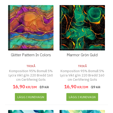
Glitter Pattern In Colors
Marmor Grön Guld
TRIKÅ
TRIKÅ
Komposition 95% Bomull 5%
Komposition 95% Bomull 5%
Lycra Vikt g/m 220 Bredd 160
Lycra Vikt g/m 220 Bredd 160
cm Certifering Gots
cm Certifering Gots
16
,
90
16
,
90
19
19
KR/DM
KR
KR/DM
KR
LÄGG I KUNDVAGN
LÄGG I KUNDVAGN