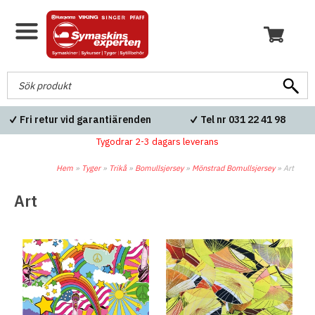
Fri frakt över 600kr
Blixtsnabba leveranser
Tygodrar 2-3 dagars leverans
Hem
»
Tyger
»
Trikå
»
Bomullsjersey
»
Mönstrad Bomullsjersey
»
Art
Art