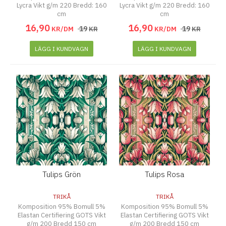
Lycra Vikt g/m 220 Bredd: 160
Lycra Vikt g/m 220 Bredd: 160
cm
cm
16
,
90
16
,
90
19
19
KR/DM
KR
KR/DM
KR
LÄGG I KUNDVAGN
LÄGG I KUNDVAGN
Tulips Grön
Tulips Rosa
TRIKÅ
TRIKÅ
Komposition 95% Bomull 5%
Komposition 95% Bomull 5%
Elastan Certifiering GOTS Vikt
Elastan Certifiering GOTS Vikt
g/m 200 Bredd 150 cm
g/m 200 Bredd 150 cm