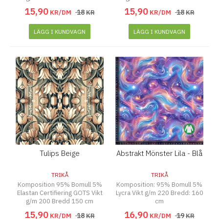
15
,
90
15
,
90
18
18
KR/DM
KR
KR/DM
KR
LÄGG I KUNDVAGN
LÄGG I KUNDVAGN
Tulips Beige
Abstrakt Mönster Lila - Blå
TRIKÅ
TRIKÅ
Komposition 95% Bomull 5%
Komposition: 95% Bomull 5%
Elastan Certifiering GOTS Vikt
Lycra Vikt g/m 220 Bredd: 160
g/m 200 Bredd 150 cm
cm
15
,
90
16
,
90
18
19
KR/DM
KR
KR/DM
KR