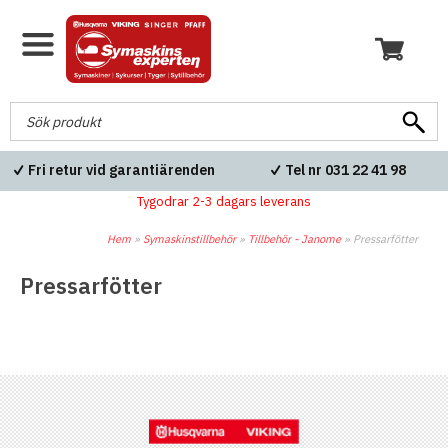
Fri retur vid garantiärenden
Tel nr 031 22 41 98
Tygodrar 2-3 dagars leverans
Hem
»
Symaskinstillbehör
»
Tillbehör - Janome
»
Pressarfötter
Pressarfötter