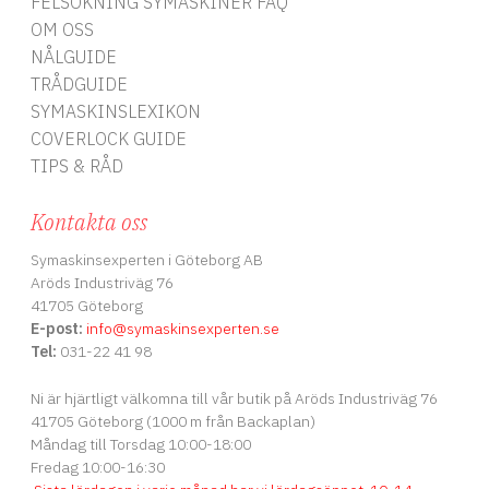
FELSÖKNING SYMASKINER FAQ
OM OSS
NÅLGUIDE
TRÅDGUIDE
SYMASKINSLEXIKON
COVERLOCK GUIDE
TIPS & RÅD
Kontakta oss
Symaskinsexperten i Göteborg AB
Aröds Industriväg 76
41705 Göteborg
E-post:
info
@symaskinsexperten.se
Tel:
031-22 41 98
Ni är hjärtligt välkomna till vår butik på Aröds Industriväg 76
41705 Göteborg (1000 m från Backaplan)
Måndag till Torsdag 10:00-18:00
Fredag 10:00-16:30