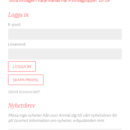
Sista lördagen i varje månad har vi lördagsöppet
.
10-14
Logga in
E-post:
Lösenord:
LOGGA IN
SKAPA PROFIL
Glömt lösenordet?
Nyhetsbrev
Missa inga nyheter från oss! Anmäl dig till vårt nyhetsbrev för
att ta emot information om nyheter, erbjudanden mm.