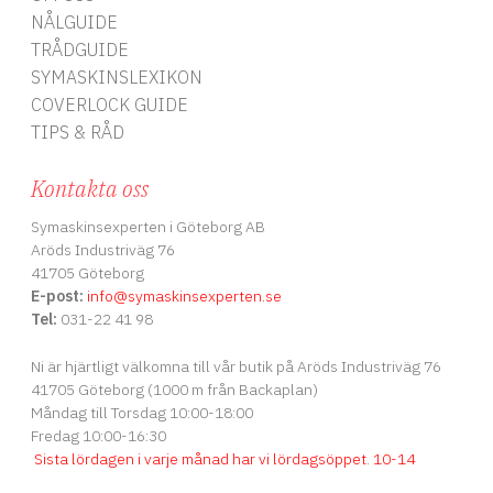
NÅLGUIDE
TRÅDGUIDE
SYMASKINSLEXIKON
COVERLOCK GUIDE
TIPS & RÅD
Kontakta oss
Symaskinsexperten i Göteborg AB
Aröds Industriväg 76
41705 Göteborg
E-post:
info
@symaskinsexperten.se
Tel:
031-22 41 98
Ni är hjärtligt välkomna till vår butik på Aröds Industriväg 76
41705 Göteborg (1000 m från Backaplan)
Måndag till Torsdag 10:00-18:00
Fredag 10:00-16:30
Sista lördagen i varje månad har vi lördagsöppet
.
10-14