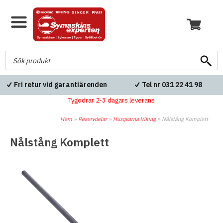
Fri retur vid garantiärenden
Tel nr 031 22 41 98
Tygodrar 2-3 dagars leverans
Hem
»
Reservdelar
»
Husqvarna Viking
»
Nålstång Komplett
Nålstång Komplett