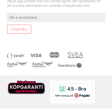
Missa inga nyheter från oss! Anmäl dig till vårt nyhetsbrev för
att ta emot information om nyheter, erbjudanden mm.
LÄGG TILL