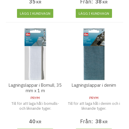
35
Från:
38
KR
KR
på att rengöra och torka ytan
noggrant innan laglappen
fästes. Tvättbar upp till 30
LÄGG I KUNDVAGN
LÄGG I KUNDVAGN
grader
Lagningslappar i Bomull, 35
Lagningslappar i denim
mm x 1 m
PRYM
PRYM
Till för att laga hål i bomulls-
Till för att laga hål i denim och i
och liknande tyger.
liknande tyger.
40
Från:
38
KR
KR