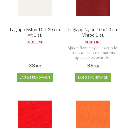
Laglapp Nylon 10 x 20 cm
Laglapp Nylon 10 x 20 cm
Vit 1 st.
Vinröd 1 st.
BLUE LINE
BLUE LINE
Självhäftande nylonlaglapp för
reparation av exempelvis
nylonjackor, overaller,
regnkläder och paraplyer. Tänk
38
35
KR
KR
på att rengöra och torka ytan
noggrant innan laglappen
fästes. Tvättbar upp till 30
LÄGG I KUNDVAGN
LÄGG I KUNDVAGN
grader