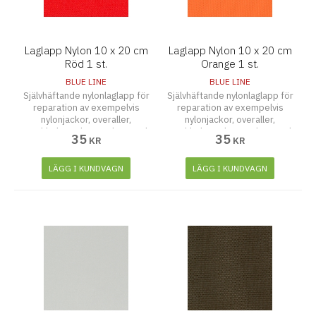
Laglapp Nylon 10 x 20 cm
Laglapp Nylon 10 x 20 cm
Röd 1 st.
Orange 1 st.
BLUE LINE
BLUE LINE
Självhäftande nylonlaglapp för
Självhäftande nylonlaglapp för
reparation av exempelvis
reparation av exempelvis
nylonjackor, overaller,
nylonjackor, overaller,
regnkläder och paraplyer. Tänk
regnkläder och paraplyer. Tänk
35
35
KR
KR
på att rengöra och torka ytan
på att rengöra och torka ytan
noggrant innan laglappen
noggrant innan laglappen
fästes. Tvättbar upp till 30
fästes. Tvättbar upp till 30
LÄGG I KUNDVAGN
LÄGG I KUNDVAGN
grader.
grader.