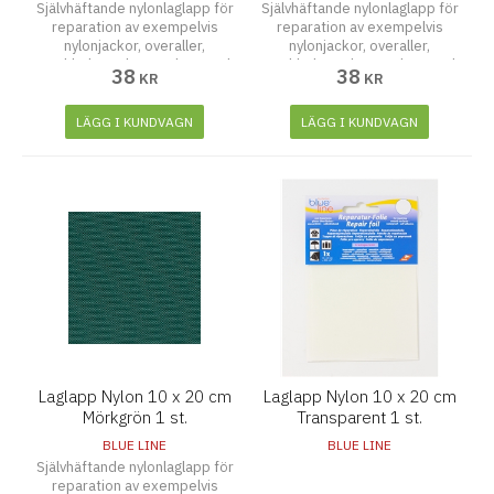
Självhäftande nylonlaglapp för
Självhäftande nylonlaglapp för
reparation av exempelvis
reparation av exempelvis
nylonjackor, overaller,
nylonjackor, overaller,
regnkläder och paraplyer. Tänk
regnkläder och paraplyer. Tänk
38
38
KR
KR
på att rengöra och torka ytan
på att rengöra och torka ytan
noggrant innan laglappen
noggrant innan laglappen
fästes. Tvättbar upp till 30
fästes. Tvättbar upp till 30
LÄGG I KUNDVAGN
LÄGG I KUNDVAGN
grader
grader
Laglapp Nylon 10 x 20 cm
Laglapp Nylon 10 x 20 cm
Mörkgrön 1 st.
Transparent 1 st.
BLUE LINE
BLUE LINE
Självhäftande nylonlaglapp för
reparation av exempelvis