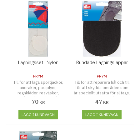
Lagningsset i Nylon
Rundade Lagningslappar
PRYM
PRYM
Till för att laga sportjackor,
Till för att reparera hål och till
anoraker, paraplyer,
för att skydda områden som
regnkläder, resväskor,
är speciellt utsatta för slitage.
campingsaker och mycket
Fästs med strykjärn.
70
47
KR
KR
mer. Självhäftande, blandade
former och storlekar.
LÄGG I KUNDVAGN
LÄGG I KUNDVAGN