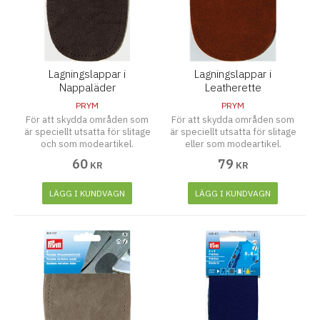
Lagningslappar i
Lagningslappar i
Nappaläder
Leatherette
PRYM
PRYM
För att skydda områden som
För att skydda områden som
är speciellt utsatta för slitage
är speciellt utsatta för slitage
och som modeartikel.
eller som modeartikel.
60
79
KR
KR
LÄGG I KUNDVAGN
LÄGG I KUNDVAGN