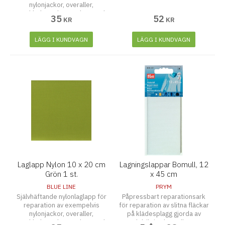
nylonjackor, overaller,
regnkläder och paraplyer. Tänk
35
52
KR
KR
på att rengöra och torka ytan
noggrant innan laglappen
fästes. Tvättbar upp till 30
LÄGG I KUNDVAGN
LÄGG I KUNDVAGN
grader
Laglapp Nylon 10 x 20 cm
Lagningslappar Bomull, 12
Grön 1 st.
x 45 cm
BLUE LINE
PRYM
Självhäftande nylonlaglapp för
Påpressbart reparationsark
reparation av exempelvis
för reparation av slitna fläckar
nylonjackor, overaller,
på klädesplagg gjorda av
regnkläder och paraplyer. Tänk
medelviktiga bomullstyger.