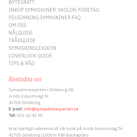
BYTESRÄTT
INKÖP SYMASKINER, SKOLOR, FÖRETAG
FELSÖKNING SYMASKINER FAQ
OM OSS
NÅLGUIDE
TRÅDGUIDE
SYMASKINSLEXIKON
COVERLOCK GUIDE
TIPS & RÅD
Kontakta oss
Symaskinsexperten i Göteborg AB
Aröds Industriväg 76
41705 Göteborg
E-post:
info
@symaskinsexperten.se
Tel:
031-22 41 98
Ni är hjärtligt välkomna till vår butik på Aröds Industriväg 76
41705 Göteborg (1000 m från Backaplan)