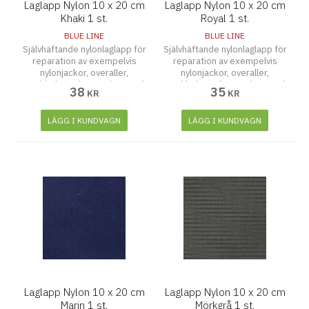
Laglapp Nylon 10 x 20 cm
Laglapp Nylon 10 x 20 cm
Khaki 1 st.
Royal 1 st.
BLUE LINE
BLUE LINE
Självhäftande nylonlaglapp för
Självhäftande nylonlaglapp för
reparation av exempelvis
reparation av exempelvis
nylonjackor, overaller,
nylonjackor, overaller,
regnkläder och paraplyer. Tänk
regnkläder och paraplyer. Tänk
38
35
KR
KR
på att rengöra och torka ytan
på att rengöra och torka ytan
noggrant innan laglappen
noggrant innan laglappen
fästes. Tvättbar upp till 30
fästes. Tvättbar upp till 30
LÄGG I KUNDVAGN
LÄGG I KUNDVAGN
grader
grader
Laglapp Nylon 10 x 20 cm
Laglapp Nylon 10 x 20 cm
Marin 1 st.
Mörkgrå 1 st.