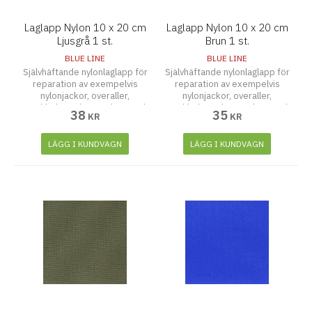
Laglapp Nylon 10 x 20 cm
Laglapp Nylon 10 x 20 cm
Ljusgrå 1 st.
Brun 1 st.
BLUE LINE
BLUE LINE
Självhäftande nylonlaglapp för
Självhäftande nylonlaglapp för
reparation av exempelvis
reparation av exempelvis
nylonjackor, overaller,
nylonjackor, overaller,
regnkläder och paraplyer. Tänk
regnkläder och paraplyer. Tänk
38
35
KR
KR
på att rengöra och torka ytan
på att rengöra och torka ytan
noggrant innan laglappen
noggrant innan laglappen
fästes. Tvättbar upp till 30
fästes. Tvättbar upp till 30
LÄGG I KUNDVAGN
LÄGG I KUNDVAGN
grader.
grader