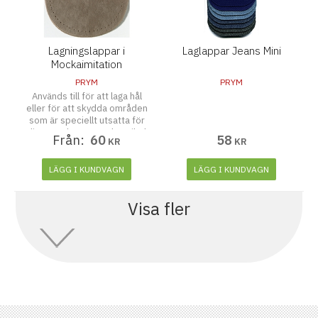
Lagningslappar i
Laglappar Jeans Mini
Mockaimitation
PRYM
PRYM
Används till för att laga hål
eller för att skydda områden
som är speciellt utsatta för
slitage och som modeartikel.
Från:
60
58
KR
KR
14 x 10 cm, 2 st.
LÄGG I KUNDVAGN
LÄGG I KUNDVAGN
Visa fler