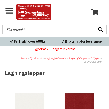
Fri frakt över 600kr
Blixtsnabba leveranser
Tygodrar 2-3 dagars leverans
Hem
»
Sytillbehör
»
Lagningstillbehör
»
Lagningslappar och Tyger
»
Lagningslappar
Lagningslappar