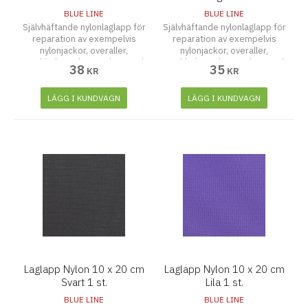
BLUE LINE
BLUE LINE
Självhäftande nylonlaglapp för
Självhäftande nylonlaglapp för
reparation av exempelvis
reparation av exempelvis
nylonjackor, overaller,
nylonjackor, overaller,
regnkläder och paraplyer. Tänk
regnkläder och paraplyer. Tänk
38
35
KR
KR
på att rengöra och torka ytan
på att rengöra och torka ytan
noggrant innan laglappen
noggrant innan laglappen
fästes. Tvättbar upp till 30
fästes. Tvättbar upp till 30
LÄGG I KUNDVAGN
LÄGG I KUNDVAGN
grader
grader
Laglapp Nylon 10 x 20 cm
Laglapp Nylon 10 x 20 cm
Svart 1 st.
Lila 1 st.
BLUE LINE
BLUE LINE