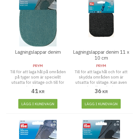
Lagningslappar denim
Lagningslappar denim 11 x
10 cm
PRYM
PRYM
Till för att laga hål på områden
Till för att laga hål och för att
på tyger som är speciellt
skydda områden som är
utsatta för slitage och till för
utsatta för slitage. Kan även
att designa ens egna
användas till att designa ens
41
36
KR
KR
jeansapplikationer.
egna jeansapplikationer. Svart.
LÄGG I KUNDVAGN
LÄGG I KUNDVAGN