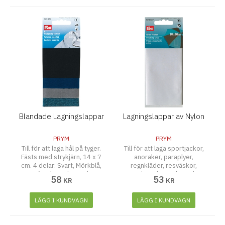
Blandade Lagningslappar
Lagningslappar av Nylon
PRYM
PRYM
Till för att laga hål på tyger.
Till för att laga sportjackor,
Fästs med strykjärn, 14 x 7
anoraker, paraplyer,
cm. 4 delar: Svart, Mörkblå,
regnkläder, resväskor,
Grå och Denim Look.
campingsaker och mycket
58
53
KR
KR
mer.
LÄGG I KUNDVAGN
LÄGG I KUNDVAGN