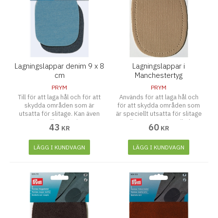
Lagningslappar denim 9 x 8
Lagningslappar i
cm
Manchestertyg
PRYM
PRYM
Till för att laga hål och för att
Används för att laga hål och
skydda områden som är
för att skydda områden som
utsatta för slitage. Kan även
är speciellt utsatta för slitage
användas till att designa ens
eller som modeartikel.
43
60
KR
KR
egna jeansapplikationer. Ljus
Blå/ Mörk Blå.
LÄGG I KUNDVAGN
LÄGG I KUNDVAGN