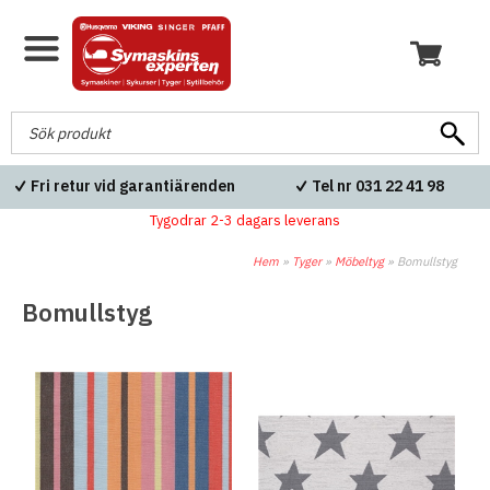
Fri retur vid garantiärenden
Tel nr 031 22 41 98
Tygodrar 2-3 dagars leverans
Hem
»
Tyger
»
Möbeltyg
»
Bomullstyg
Bomullstyg