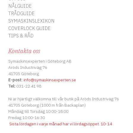
NÅLGUIDE
TRÅDGUIDE
SYMASKINSLEXIKON
COVERLOCK GUIDE
TIPS & RÅD
Kontakta oss
Symaskinsexperten i Göteborg AB
Aröds Industriväg 76
41705 Göteborg
E-post:
info
@symaskinsexperten.se
Tel:
031-22 41 98
Ni är hjärtligt välkomna till vår butik på Aröds Industriväg 76
41705 Göteborg (1000 m från Backaplan)
Måndag till Torsdag 10:00-18:00
Fredag 10:00-16:30
Sista lördagen i varje månad har vi lördagsöppet
.
10-14