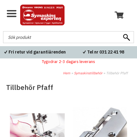
Fri retur vid garantiärenden
Tel nr 031 22 41 98
Tygodrar 2-3 dagars leverans
Hem
»
Symaskinstillbehör
»
Tillbehör Pfaff
Tillbehör Pfaff