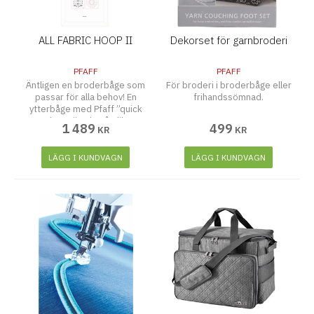
ALL FABRIC HOOP II
Dekorset för garnbroderi
PFAFF
PFAFF
Äntligen en broderbåge som
För broderi i broderbåge eller
passar för alla behov! En
frihandssömnad.
ytterbåge med Pfaff ”quick
release” och två olika
1 489
499
KR
KR
innerbågar gör det enkelt att
brodera med Pfaff
LÄGG I KUNDVAGN
LÄGG I KUNDVAGN