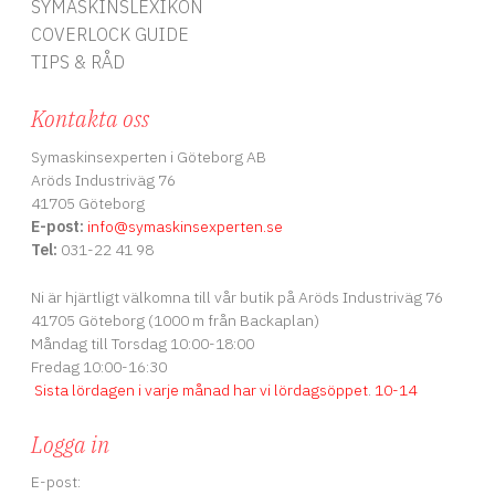
SYMASKINSLEXIKON
COVERLOCK GUIDE
TIPS & RÅD
Kontakta oss
Symaskinsexperten i Göteborg AB
Aröds Industriväg 76
41705 Göteborg
E-post:
info
@symaskinsexperten.se
Tel:
031-22 41 98
Ni är hjärtligt välkomna till vår butik på Aröds Industriväg 76
41705 Göteborg (1000 m från Backaplan)
Måndag till Torsdag 10:00-18:00
Fredag 10:00-16:30
Sista lördagen i varje månad har vi lördagsöppet
.
10-14
Logga in
E-post: