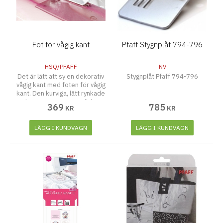
Fot för vågig kant
Pfaff Stygnplåt 794-796
HSQ/PFAFF
NV
Det är lätt att sy en dekorativ
Stygnplåt Pfaff 794-796
vågig kant med foten för vågig
kant. Den kurviga, lätt rynkade
kanten utgör en perfekt
369
785
KR
KR
avslutning på brudslöjor
LÄGG I KUNDVAGN
LÄGG I KUNDVAGN