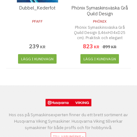
Dubbel_Kederfot
Phönix Symaskinsväska Grå
Quild Design
(L46xH34xD25 cm)
PFAFF
PHÖNIX
Phönix Symaskinsväska Grå
Quild Design (L46xH34xD25
cm). Praktisk och elegant
förvaring.
239
823
899
KR
KR
KR
LÄGG I KUNDVAGN
LÄGG I KUNDVAGN
Hos oss på Symaskinsexperten finner du ett brett sortiment av
Husqvarna Viking Symaskiner. Husqvarna Viking tillverkar
symaskiner för både proffs och för hobbynivå.
TILL VARUMÄRKE »