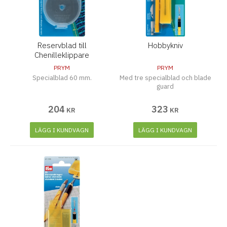
Reservblad till
Hobbykniv
Chenilleklippare
PRYM
PRYM
Specialblad 60 mm.
Med tre specialblad och blade
guard
204
323
KR
KR
LÄGG I KUNDVAGN
LÄGG I KUNDVAGN