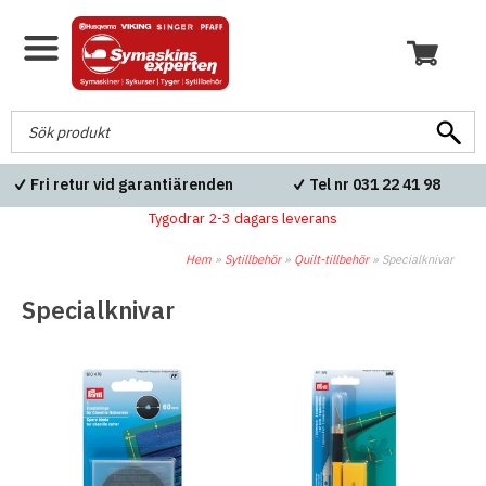
Fri retur vid garantiärenden
Tel nr 031 22 41 98
Tygodrar 2-3 dagars leverans
Hem
»
Sytillbehör
»
Quilt-tillbehör
»
Specialknivar
Specialknivar