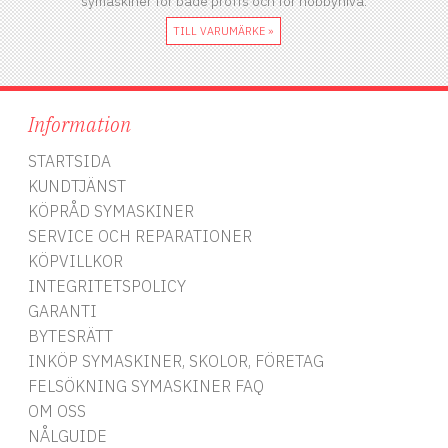
symaskiner för både proffs och för hobbynivå.
TILL VARUMÄRKE »
Information
STARTSIDA
KUNDTJÄNST
KÖPRÅD SYMASKINER
SERVICE OCH REPARATIONER
KÖPVILLKOR
INTEGRITETSPOLICY
GARANTI
BYTESRÄTT
INKÖP SYMASKINER, SKOLOR, FÖRETAG
FELSÖKNING SYMASKINER FAQ
OM OSS
NÅLGUIDE