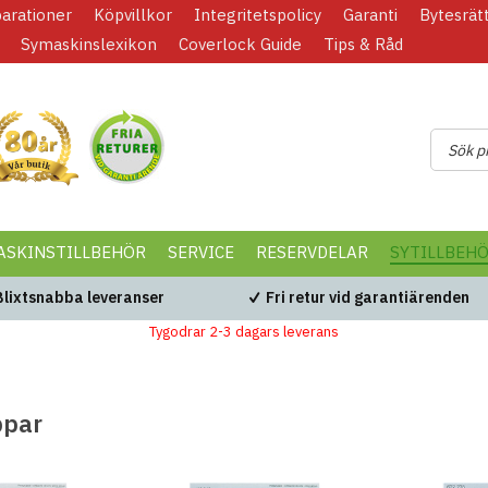
parationer
Köpvillkor
Integritetspolicy
Garanti
Bytesrät
Symaskinslexikon
Coverlock Guide
Tips & Råd
ASKINSTILLBEHÖR
SERVICE
RESERVDELAR
SYTILLBEH
Blixtsnabba leveranser
Fri retur vid garantiärenden
Tygodrar 2-3 dagars leverans
ppar