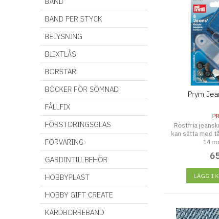
BAND
BAND PER STYCK
BELYSNING
BLIXTLÅS
BORSTAR
BÖCKER FÖR SÖMNAD
Prym Jea
FÅLLFIX
P
FÖRSTORINGSGLAS
Rostfria jeans
kan sätta med t
FÖRVARING
14 mm
6
GARDINTILLBEHÖR
LÄGG I 
HOBBYPLAST
HOBBY GIFT CREATE
KARDBORREBAND