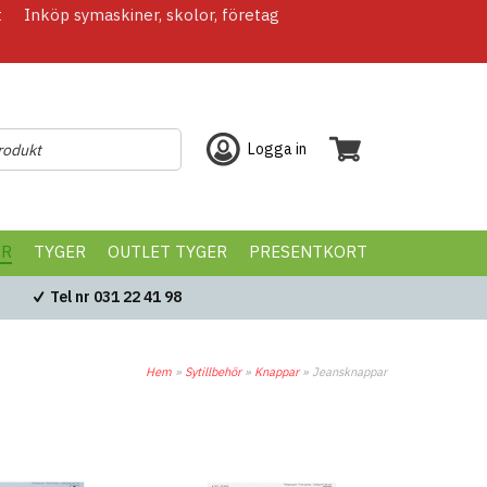
t
Inköp symaskiner, skolor, företag
Logga in
ÖR
TYGER
OUTLET TYGER
PRESENTKORT
Tel nr 031 22 41 98
Hem
»
Sytillbehör
»
Knappar
»
Jeansknappar