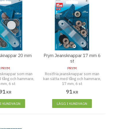
sknappar 20 mm
Prym Jeansknappar 17 mm 6
st
PRYM
PRYM
ansknappar som man
Rostfria jeansknappar som man
d tång och hammare,
kan sätta med tång och hammare,
 mm, 6 st
17 mm, 6 st
91
91
KR
KR
 I KUNDVAGN
LÄGG I KUNDVAGN