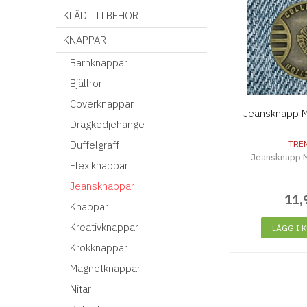
KLÄDTILLBEHÖR
KNAPPAR
Barnknappar
Bjällror
Coverknappar
Jeansknapp 
Dragkedjehänge
Duffelgraff
TRE
Jeansknapp 
Flexiknappar
Jeansknappar
11
,
Knappar
Kreativknappar
LÄGG I 
Krokknappar
Magnetknappar
Nitar