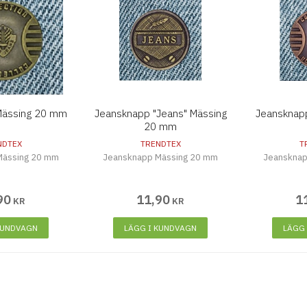
Mässing 20 mm
Jeansknapp "Jeans" Mässing
Jeansknap
20 mm
NDTEX
TRENDTEX
T
Mässing 20 mm
Jeansknapp Mässing 20 mm
Jeanskna
90
11
,
90
1
KR
KR
KUNDVAGN
LÄGG I KUNDVAGN
LÄGG