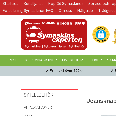
Startsida
Kundtjänst
Köpråd Symaskiner
Service och re
Felsökning Symaskiner FAQ
Om oss
Nålguide
Trådguide
NYHETER
SYMASKINER
OVERLOCKS
COVER
SYM
KAMPANJER
BLACK WEEK
Fri frakt över 600kr
SYTILLBEHÖR
Jeanskna
APPLIKATIONER