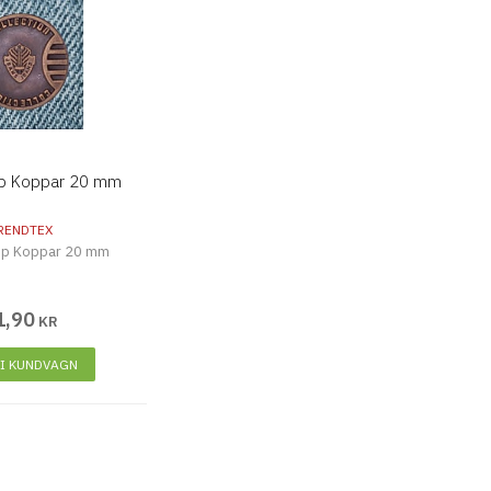
p Koppar 20 mm
RENDTEX
pp Koppar 20 mm
1
,
90
KR
 I KUNDVAGN