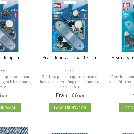
nsknappar
Prym Jeansknappar 17 mm
Prym Jean
RYM
PRYM
knappar som man
Rostfria jeansknappar som man
Rostfria je
ång och hammare,
kan sätta med tång och hammare,
kan sätta me
, 8 st
17 mm, 8 st
20
5
Från:
66
KR
KR
KUNDVAGN
LÄGG I KUNDVAGN
LÄGG