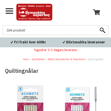
Fri frakt över 600kr
Blixtsnabba leveranser
Tygodrar 2-3 dagars leverans
Hem
»
Sytillbehör
»
Nålar Symaskiner & Overlocks
»
Quiltingnålar
Quiltingnålar