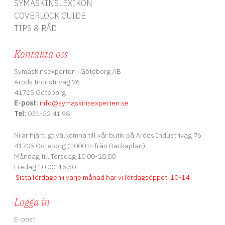
SYMASKINSLEXIKON
COVERLOCK GUIDE
TIPS & RÅD
Kontakta oss
Symaskinsexperten i Göteborg AB
Aröds Industriväg 76
41705 Göteborg
E-post:
info
@symaskinsexperten.se
Tel:
031-22 41 98
Ni är hjärtligt välkomna till vår butik på Aröds Industriväg 76
41705 Göteborg (1000 m från Backaplan)
Måndag till Torsdag 10:00-18:00
Fredag 10:00-16:30
Sista lördagen i varje månad har vi lördagsöppet
.
10-14
Logga in
E-post: