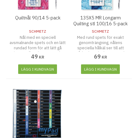
Quiltnål 90/14 5-pack
135X5 MR Longarm
Quilting stl 100/16 5-pack
SCHMETZ
SCHMETZ
Nål med en speciell
Med rund spets för exakt
avsmalnande spets och en lätt
genomträngning, nålens
rundad form för att lätt gå
speciella hålkäl ser till att
igenom flera lager tyg och
tråden lätt plockas upp och
49
69
KR
KR
vadd, förhindrar skador på
hoppstygn undviks även med
materialet.
frekventa riktningsändringar
av nålen under quiltning; för
LÄGG I KUNDVAGN
LÄGG I KUNDVAGN
quiltning med speciella
långarmsmaskiner.