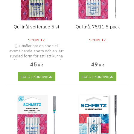
Quiltnål sorterade 5 st
Quiltnål 75/11 5-pack
SCHMETZ
SCHMETZ
Quiltnålar har en speciell
avsmalnande spets och en lätt
rundad form för att lätt kunna
gå igenom flera lager tyg och
45
49
KR
KR
vadd.Storlek 75 3 st, 90 2 st.
LÄGG I KUNDVAGN
LÄGG I KUNDVAGN