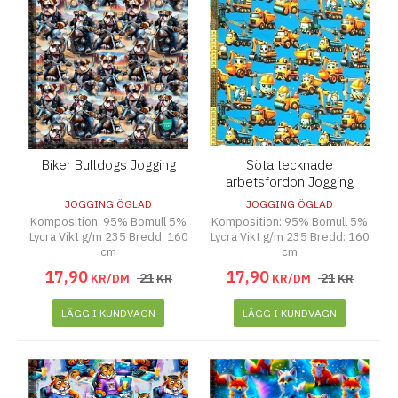
Biker Bulldogs Jogging
Söta tecknade
arbetsfordon Jogging
JOGGING ÖGLAD
JOGGING ÖGLAD
Komposition: 95% Bomull 5%
Komposition: 95% Bomull 5%
Lycra Vikt g/m 235 Bredd: 160
Lycra Vikt g/m 235 Bredd: 160
cm
cm
17
,
90
17
,
90
21
21
KR/DM
KR
KR/DM
KR
LÄGG I KUNDVAGN
LÄGG I KUNDVAGN