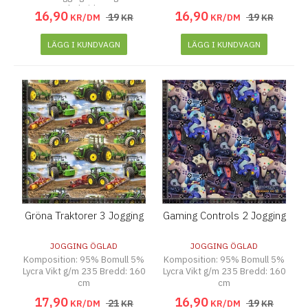
baksida
16
,
90
16
,
90
19
19
KR/DM
KR
KR/DM
KR
LÄGG I KUNDVAGN
LÄGG I KUNDVAGN
Gröna Traktorer 3 Jogging
Gaming Controls 2 Jogging
JOGGING ÖGLAD
JOGGING ÖGLAD
Komposition: 95% Bomull 5%
Komposition: 95% Bomull 5%
Lycra Vikt g/m 235 Bredd: 160
Lycra Vikt g/m 235 Bredd: 160
cm
cm
17
,
90
16
,
90
21
19
KR/DM
KR
KR/DM
KR