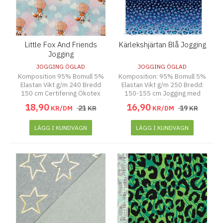
Little Fox And Friends
Kärlekshjärtan Blå Jogging
Jogging
JOGGING ÖGLAD
JOGGING ÖGLAD
Komposition 95% Bomull 5%
Komposition: 95% Bomull 5%
Elastan Vikt g/m 240 Bredd
Elastan Vikt g/m 250 Bredd:
150 cm Certifering Ökotex
150-155 cm Jogging med
Öglad baksida
18
,
90
16
,
90
21
19
KR/DM
KR
KR/DM
KR
LÄGG I KUNDVAGN
LÄGG I KUNDVAGN