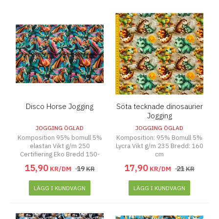
Disco Horse Jogging
Söta tecknade dinosaurier
Jogging
JOGGING ÖGLAD
JOGGING ÖGLAD
Komposition 95% bomull 5%
Komposition: 95% Bomull 5%
elastan Vikt g/m 250
Lycra Vikt g/m 235 Bredd: 160
Certifiering Eko Bredd 150-
cm
155 cm
15
,
90
17
,
90
19
21
KR/DM
KR
KR/DM
KR
LÄGG I KUNDVAGN
LÄGG I KUNDVAGN