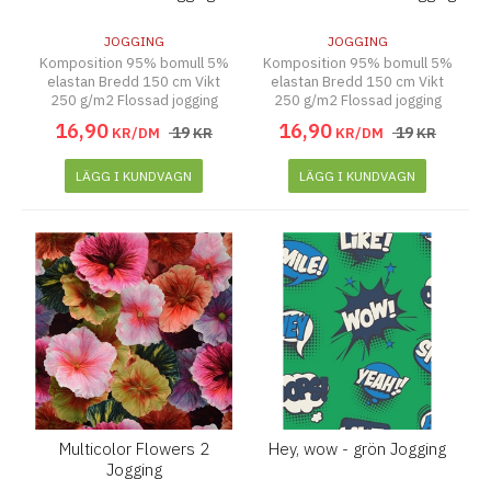
JOGGING
JOGGING
Komposition 95% bomull 5%
Komposition 95% bomull 5%
elastan Bredd 150 cm Vikt
elastan Bredd 150 cm Vikt
250 g/m2 Flossad jogging
250 g/m2 Flossad jogging
16
,
90
16
,
90
19
19
KR/DM
KR
KR/DM
KR
LÄGG I KUNDVAGN
LÄGG I KUNDVAGN
Multicolor Flowers 2
Hey, wow - grön Jogging
Jogging