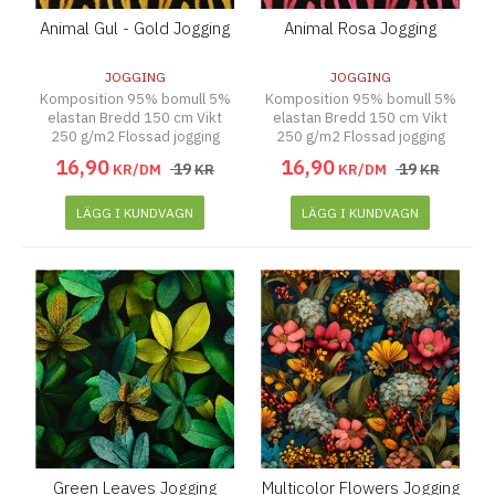
Animal Gul - Gold Jogging
Animal Rosa Jogging
JOGGING
JOGGING
Komposition 95% bomull 5%
Komposition 95% bomull 5%
elastan Bredd 150 cm Vikt
elastan Bredd 150 cm Vikt
250 g/m2 Flossad jogging
250 g/m2 Flossad jogging
16
,
90
16
,
90
19
19
KR/DM
KR
KR/DM
KR
LÄGG I KUNDVAGN
LÄGG I KUNDVAGN
Green Leaves Jogging
Multicolor Flowers Jogging