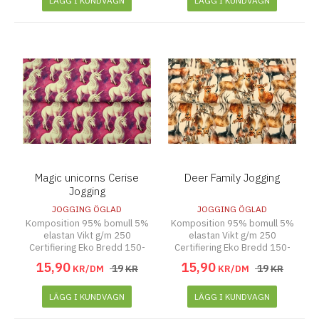
LÄGG I KUNDVAGN
LÄGG I KUNDVAGN
Magic unicorns Cerise
Deer Family Jogging
Jogging
JOGGING ÖGLAD
JOGGING ÖGLAD
Komposition 95% bomull 5%
Komposition 95% bomull 5%
elastan Vikt g/m 250
elastan Vikt g/m 250
Certifiering Eko Bredd 150-
Certifiering Eko Bredd 150-
155 cm
155 cm
15
,
90
15
,
90
19
19
KR/DM
KR
KR/DM
KR
LÄGG I KUNDVAGN
LÄGG I KUNDVAGN