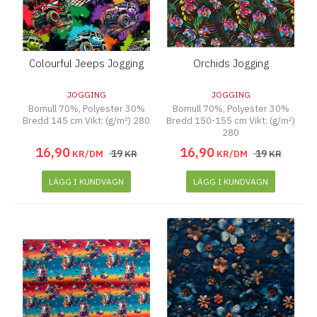
Colourful Jeeps Jogging
Orchids Jogging
JOGGING
JOGGING
Bomull 70%, Polyester 30%
Bomull 70%, Polyester 30%
Bredd 145 cm Vikt: (g/m²) 280
Bredd 150-155 cm Vikt: (g/m²)
280
16
,
90
16
,
90
19
19
KR/DM
KR
KR/DM
KR
LÄGG I KUNDVAGN
LÄGG I KUNDVAGN