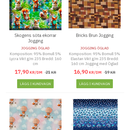
Skogens söta ekorrar
Bricks Brun Jogging
Jogging
JOGGING ÖGLAD
JOGGING ÖGLAD
Komposition: 95% Bomull 5%
Komposition: 95% Bomull 5%
Lycra Vikt g/m 235 Bredd: 160
Elastan Vikt g/m 235 Bredd:
cm
160 cm Jogging med Öglad
baksida
17
,
90
16
,
90
21
19
KR/DM
KR
KR/DM
KR
LÄGG I KUNDVAGN
LÄGG I KUNDVAGN