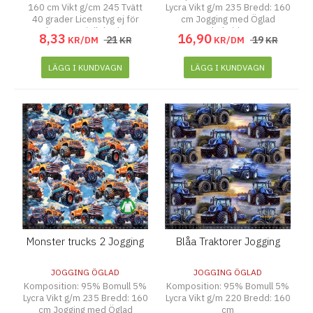
160 cm Vikt g/cm 245 Tvätt
Lycra Vikt g/m 235 Bredd: 160
40 grader Licenstyg ej för
cm Jogging med Öglad
kommersiellt bruk.
baksida
8
,
33
16
,
90
21
19
KR/DM
KR
KR/DM
KR
LÄGG I KUNDVAGN
LÄGG I KUNDVAGN
Monster trucks 2 Jogging
Blåa Traktorer Jogging
JOGGING ÖGLAD
JOGGING ÖGLAD
Komposition: 95% Bomull 5%
Komposition: 95% Bomull 5%
Lycra Vikt g/m 235 Bredd: 160
Lycra Vikt g/m 220 Bredd: 160
cm Jogging med Öglad
cm