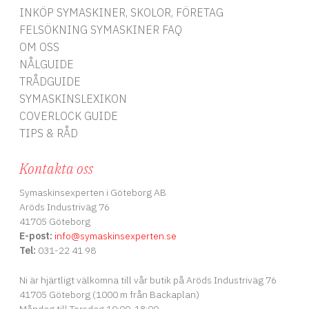
INKÖP SYMASKINER, SKOLOR, FÖRETAG
FELSÖKNING SYMASKINER FAQ
OM OSS
NÅLGUIDE
TRÅDGUIDE
SYMASKINSLEXIKON
COVERLOCK GUIDE
TIPS & RÅD
Kontakta oss
Symaskinsexperten i Göteborg AB
Aröds Industriväg 76
41705 Göteborg
E-post:
info
@symaskinsexperten.se
Tel:
031-22 41 98
Ni är hjärtligt välkomna till vår butik på Aröds Industriväg 76
41705 Göteborg (1000 m från Backaplan)