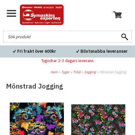
Fri retur vid garantiärenden
Tel nr 031 22 41 98
Tygodrar 2-3 dagars leverans
Hem
»
Tyger
»
Trikå
»
Jogging
»
Mönstrad Jogging
Mönstrad Jogging