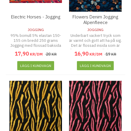
Electric Horses - Jogging
Flowers Denim Jogging
Alpenfleece
JOGGING
JOGGING
95% bomull 5% elastan 150-
Underbart vackert tryck som
155 cm bredd 250 grams
är varmt och gott att ha på sig.
Jogging med flossad baksida
Det är flossad insida som är
lite varmare än vanlig jogging.
17
,
90
16
,
90
20
19
KR/DM
KR
KR/DM
KR
LÄGG I KUNDVAGN
LÄGG I KUNDVAGN