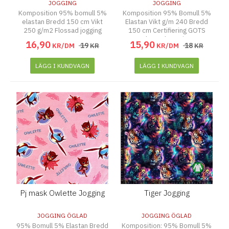
JOGGING
JOGGING
Komposition 95% bomull 5%
Komposition 95% Bomull 5%
elastan Bredd 150 cm Vikt
Elastan Vikt g/m 240 Bredd
250 g/m2 Flossad jogging
150 cm Certifiering GOTS
Flossad Jogging
16
,
90
15
,
90
19
18
KR/DM
KR
KR/DM
KR
LÄGG I KUNDVAGN
LÄGG I KUNDVAGN
Pj mask Owlette Jogging
Tiger Jogging
JOGGING ÖGLAD
JOGGING ÖGLAD
95% Bomull 5% Elastan Bredd
Komposition: 95% Bomull 5%