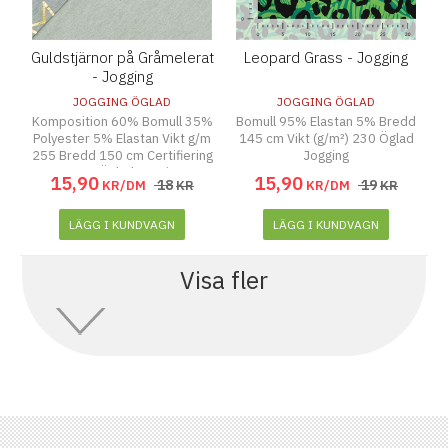
Guldstjärnor på Gråmelerat
Leopard Grass - Jogging
- Jogging
JOGGING ÖGLAD
JOGGING ÖGLAD
Komposition 60% Bomull 35%
Bomull 95% Elastan 5% Bredd
Polyester 5% Elastan Vikt g/m
145 cm Vikt (g/m²) 230 Öglad
255 Bredd 150 cm Certifiering
Jogging
GOTS Öglad Jogging
15
,
90
15
,
90
18
19
KR/DM
KR
KR/DM
KR
LÄGG I KUNDVAGN
LÄGG I KUNDVAGN
Visa fler