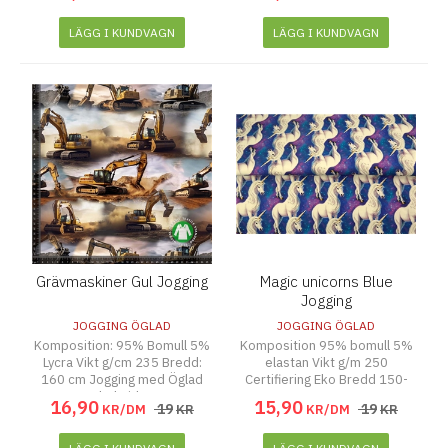
LÄGG I KUNDVAGN
LÄGG I KUNDVAGN
Grävmaskiner Gul Jogging
Magic unicorns Blue
Jogging
JOGGING ÖGLAD
JOGGING ÖGLAD
Komposition: 95% Bomull 5%
Komposition 95% bomull 5%
Lycra Vikt g/cm 235 Bredd:
elastan Vikt g/m 250
160 cm Jogging med Öglad
Certifiering Eko Bredd 150-
baksida
155 cm
16
,
90
15
,
90
19
19
KR/DM
KR
KR/DM
KR