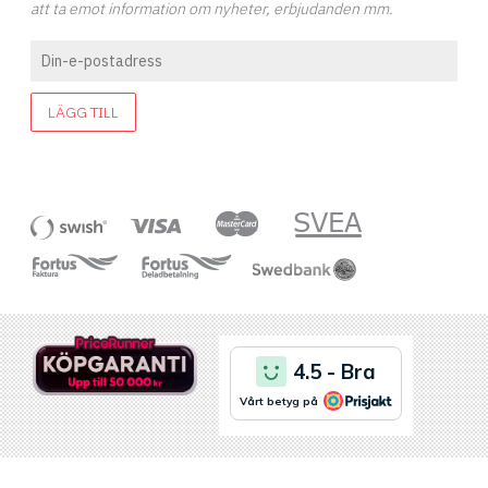
att ta emot information om nyheter, erbjudanden mm.
LÄGG TILL