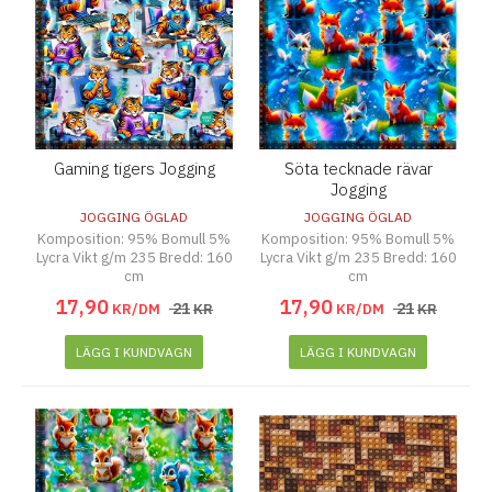
Gaming tigers Jogging
Söta tecknade rävar
Jogging
JOGGING ÖGLAD
JOGGING ÖGLAD
Komposition: 95% Bomull 5%
Komposition: 95% Bomull 5%
Lycra Vikt g/m 235 Bredd: 160
Lycra Vikt g/m 235 Bredd: 160
cm
cm
17
,
90
17
,
90
21
21
KR/DM
KR
KR/DM
KR
LÄGG I KUNDVAGN
LÄGG I KUNDVAGN