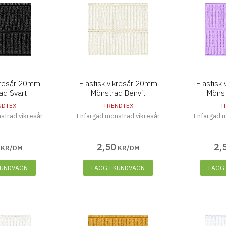
ikresår 20mm
Elastisk vikresår 20mm
Elastisk
ad Svart
Mönstrad Benvit
Mönst
NDTEX
TRENDTEX
T
strad vikresår
Enfärgad mönstrad vikresår
Enfärgad m
2
,
50
2
,
KR/DM
KR/DM
KUNDVAGN
LÄGG I KUNDVAGN
LÄGG