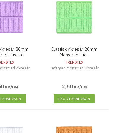
 vikresår 20mm
Elastisk vikresår 20mm
rad Ljuslila
Mönstrad Lucit
RENDTEX
TRENDTEX
önstrad vikresår
Enfärgad mönstrad vikresår
50
2
,
50
KR/DM
KR/DM
 I KUNDVAGN
LÄGG I KUNDVAGN