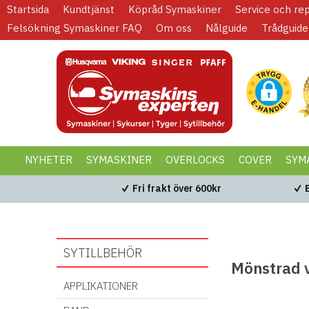
Startsida
Kundtjänst
Köpråd Symaskiner
Service och re
Felsökning Symaskiner FAQ
Om oss
Nålguide
Trådguide
NYHETER
SYMASKINER
OVERLOCKS
COVER
SYM
KAMPANJER
BLACK WEEK
Fri frakt över 600kr
SYTILLBEHÖR
Mönstrad v
APPLIKATIONER