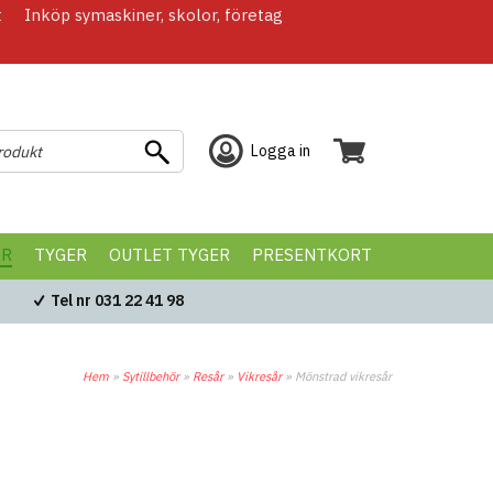
t
Inköp symaskiner, skolor, företag
Logga in
ÖR
TYGER
OUTLET TYGER
PRESENTKORT
Tel nr 031 22 41 98
Hem
»
Sytillbehör
»
Resår
»
Vikresår
»
Mönstrad vikresår