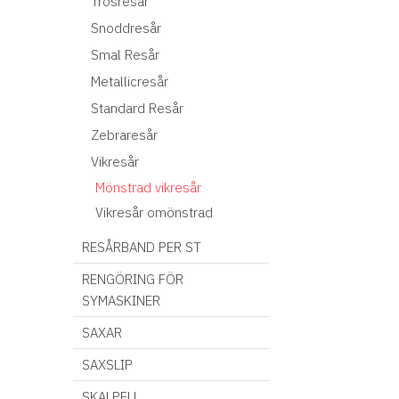
Trosresår
Snoddresår
Smal Resår
Metallicresår
Standard Resår
Zebraresår
Vikresår
Mönstrad vikresår
Vikresår omönstrad
RESÅRBAND PER ST
RENGÖRING FÖR
SYMASKINER
SAXAR
SAXSLIP
SKALPELL