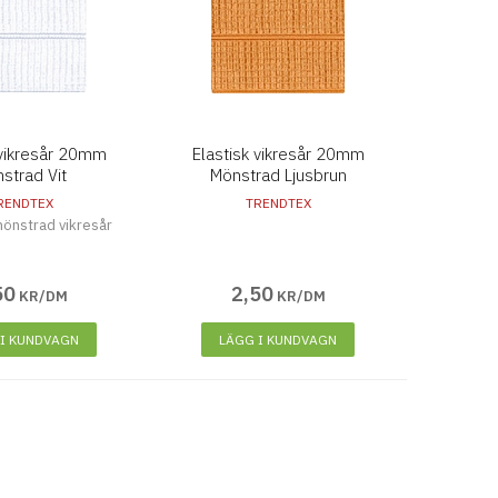
 vikresår 20mm
Elastisk vikresår 20mm
strad Vit
Mönstrad Ljusbrun
RENDTEX
TRENDTEX
önstrad vikresår
50
2
,
50
KR/DM
KR/DM
 I KUNDVAGN
LÄGG I KUNDVAGN