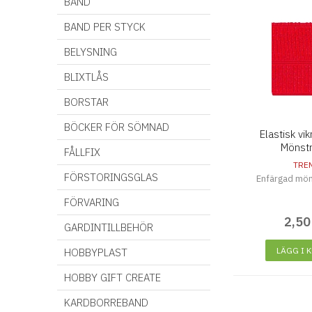
BAND
BAND PER STYCK
BELYSNING
BLIXTLÅS
BORSTAR
BÖCKER FÖR SÖMNAD
Elastisk v
Mönst
FÅLLFIX
TRE
FÖRSTORINGSGLAS
Enfärgad mön
FÖRVARING
2
,
50
GARDINTILLBEHÖR
LÄGG I 
HOBBYPLAST
HOBBY GIFT CREATE
KARDBORREBAND