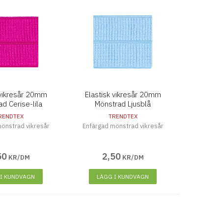
 vikresår 20mm
Elastisk vikresår 20mm
d Cerise-lila
Mönstrad Ljusblå
RENDTEX
TRENDTEX
önstrad vikresår
Enfärgad mönstrad vikresår
50
2
,
50
KR/DM
KR/DM
 I KUNDVAGN
LÄGG I KUNDVAGN