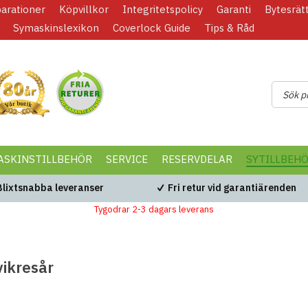
parationer
Köpvillkor
Integritetspolicy
Garanti
Bytesrät
Symaskinslexikon
Coverlock Guide
Tips & Råd
ASKINSTILLBEHÖR
SERVICE
RESERVDELAR
SYTILLBEH
Blixtsnabba leveranser
Fri retur vid garantiärenden
Tygodrar 2-3 dagars leverans
ikresår