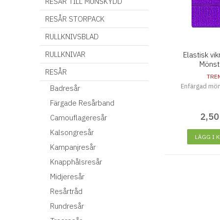
RESÅR TILL MUNSKYDD
RESÅR STORPACK
RULLKNIVSBLAD
RULLKNIVAR
Elastisk v
Mönstr
RESÅR
TRE
Enfärgad mön
Badresår
Färgade Resårband
2
,
50
Camouflageresår
Kalsongresår
LÄGG I 
Kampanjresår
Knapphålsresår
Midjeresår
Resårtråd
Rundresår