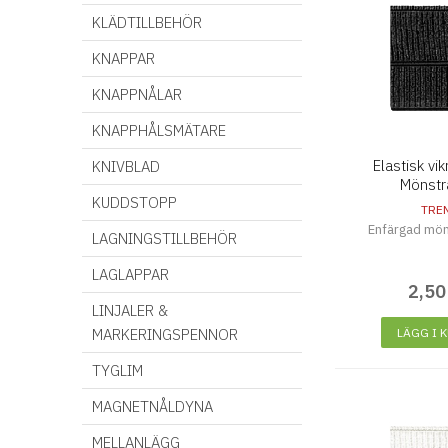
KLÄDTILLBEHÖR
KNAPPAR
KNAPPNÅLAR
KNAPPHÅLSMÄTARE
Elastisk v
KNIVBLAD
Mönstr
KUDDSTOPP
TRE
Enfärgad mön
LAGNINGSTILLBEHÖR
LAGLAPPAR
2
,
50
LINJALER &
MARKERINGSPENNOR
LÄGG I 
TYGLIM
MAGNETNÅLDYNA
MELLANLÄGG