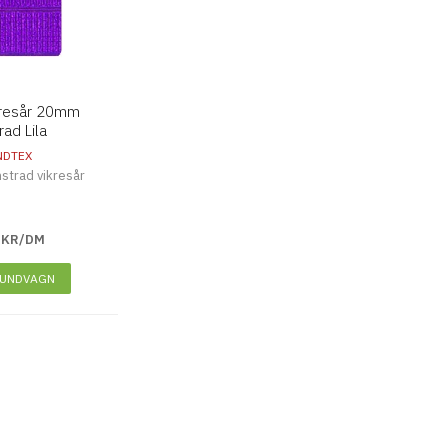
ikresår 20mm
ad Lila
NDTEX
strad vikresår
KR/DM
KUNDVAGN