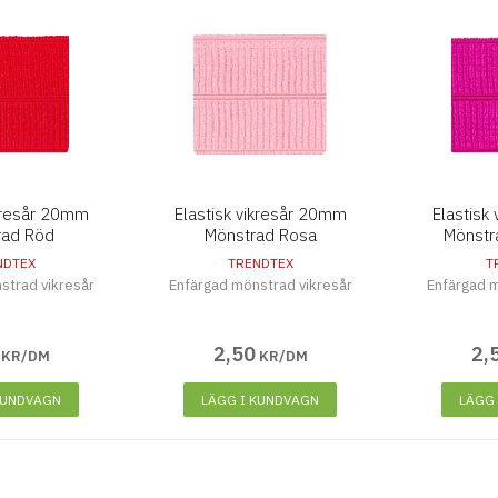
ikresår 20mm
Elastisk vikresår 20mm
Elastisk
rad Röd
Mönstrad Rosa
Mönstra
NDTEX
TRENDTEX
T
strad vikresår
Enfärgad mönstrad vikresår
Enfärgad m
2
,
50
2
,
KR/DM
KR/DM
KUNDVAGN
LÄGG I KUNDVAGN
LÄGG