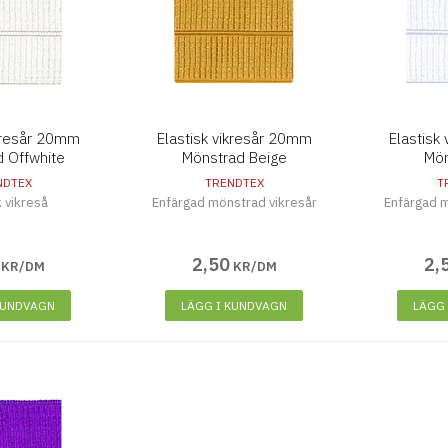
ikresår 20mm
Elastisk vikresår 20mm
Elastisk
 Offwhite
Mönstrad Beige
Mön
NDTEX
TRENDTEX
T
k vikreså
Enfärgad mönstrad vikresår
Enfärgad m
2
,
50
2
,
KR/DM
KR/DM
KUNDVAGN
LÄGG I KUNDVAGN
LÄGG