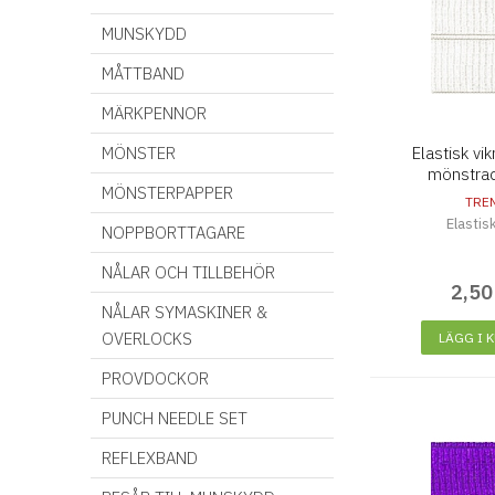
MUNSKYDD
MÅTTBAND
MÄRKPENNOR
MÖNSTER
Elastisk v
mönstrad
MÖNSTERPAPPER
TRE
Elastis
NOPPBORTTAGARE
NÅLAR OCH TILLBEHÖR
2
,
50
NÅLAR SYMASKINER &
OVERLOCKS
LÄGG I 
PROVDOCKOR
PUNCH NEEDLE SET
REFLEXBAND