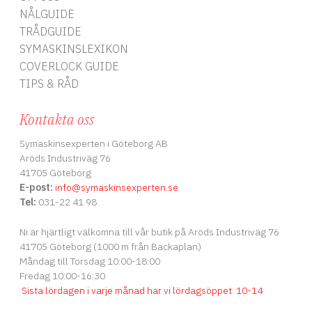
NÅLGUIDE
TRÅDGUIDE
SYMASKINSLEXIKON
COVERLOCK GUIDE
TIPS & RÅD
Kontakta oss
Symaskinsexperten i Göteborg AB
Aröds Industriväg 76
41705 Göteborg
E-post:
info
@symaskinsexperten.se
Tel:
031-22 41 98
Ni är hjärtligt välkomna till vår butik på Aröds Industriväg 76
41705 Göteborg (1000 m från Backaplan)
Måndag till Torsdag 10:00-18:00
Fredag 10:00-16:30
Sista lördagen i varje månad har vi lördagsöppet
.
10-14