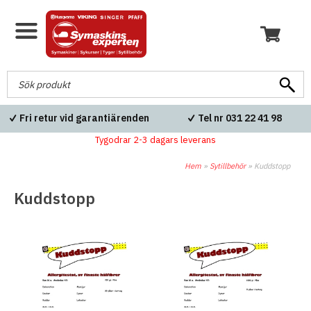
Fri retur vid garantiärenden
Tel nr 031 22 41 98
Tygodrar 2-3 dagars leverans
Hem
»
Sytillbehör
»
Kuddstopp
Kuddstopp