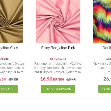
galine Gold
Shiny Bengaline Pink
Gori
ALINE
BENGALINE
GO
kskinn. Vävt tyg
Påminner om fuskskinn. Vävt tyg
Mjuk fuskpäl
etch som passar
med mycket stretch som passar
maskerad
avajer, kjolar m.m.
fint till byxor, kavajer, kjolar m.m.
mj
16
,
90
26
,
19
19
R/DM
KR
KR/DM
KR
KUNDVAGN
LÄGG I KUNDVAGN
LÄGG