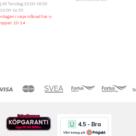
till Torsdag 10:00-18:00
 10:00-16:30
ördagen i varje månad har vi
söppet
.
10-14