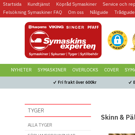
Startsida
Kundtjänst
Köpråd Symaskiner
Service och re
Felsökning Symaskiner FAQ
Om oss
Nålguide
Trådguide
NYHETER
SYMASKINER
OVERLOCKS
COVER
SYM
KAMPANJER
BLACK WEEK
Fri frakt över 600kr
TYGER
Skinn & Pä
ALLA TYGER