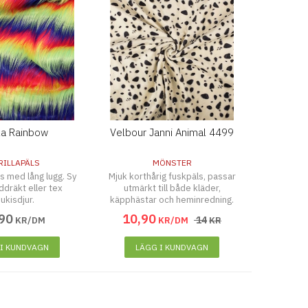
lla Rainbow
Velbour Janni Animal 4499
RILLAPÄLS
MÖNSTER
s med lång lugg. Sy
Mjuk korthårig fuskpäls, passar
dräkt eller tex
utmärkt till både kläder,
ukisdjur.
käpphästar och heminredning.
90
10
,
90
14
KR/DM
KR/DM
KR
 I KUNDVAGN
LÄGG I KUNDVAGN