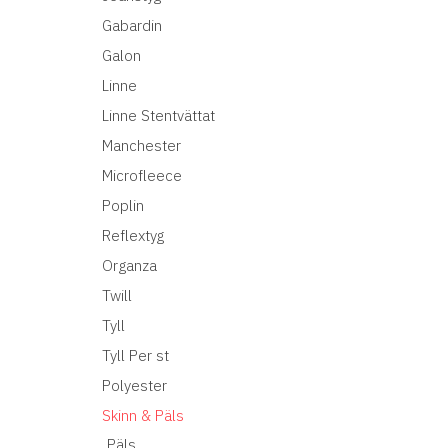
Gabardin
Galon
Linne
Linne Stentvättat
Manchester
Microfleece
Poplin
Reflextyg
Organza
Twill
Tyll
Tyll Per st
Polyester
Skinn & Päls
Päls