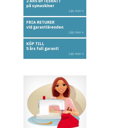
2 ÅRS BYTESRÄTT
på symaskiner
Läs mer »
FRIA RETURER
vid garantiärenden
Läs mer »
KÖP TILL
5 års full garanti
Läs mer »