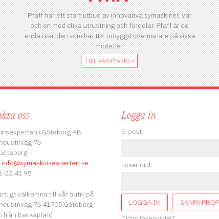
Pfaff har ett stort utbud av innovativa symaskiner, var
och en med olika utrustning och fördelar. Pfaff är de
enda i världen som har IDT inbyggd övermatare på vissa
modeller.
TILL VARUMÄRKE »
kta oss
Logga in
E-post:
insexperten i Göteborg AB
ndustriväg 76
Göteborg
:
info
@symaskinsexperten.se
Lösenord:
-22 41 98
ärtligt välkomna till vår butik på
LOGGA IN
SKAPA PROF
ndustriväg 76 41705 Göteborg
 från Backaplan)
Glömt lösenordet?