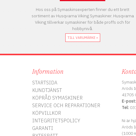
Hos oss på Symaskinsexperten finner du ett brett
sortiment av Husqvarna Viking Symaskiner. Husqvarna
Viking tillverkar symaskiner för både proffs och för
hobbynivå.
TILL VARUMÄRKE »
Information
Konta
Symask
STARTSIDA
Aröds I
KUNDTJÄNST
41705 
KÖPRÅD SYMASKINER
E-post
SERVICE OCH REPARATIONER
Tel:
031
KÖPVILLKOR
INTEGRITETSPOLICY
Ni är hj
Aröds I
GARANTI
(1000 m
BYTESRÄTT