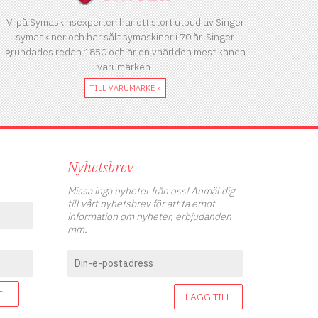
Vi på Symaskinsexperten har ett stort utbud av Singer
symaskiner och har sålt symaskiner i 70 år. Singer
grundades redan 1850 och är en vaärlden mest kända
varumärken.
TILL VARUMÄRKE »
Nyhetsbrev
Missa inga nyheter från oss! Anmäl dig
till vårt nyhetsbrev för att ta emot
information om nyheter, erbjudanden
mm.
IL
LÄGG TILL