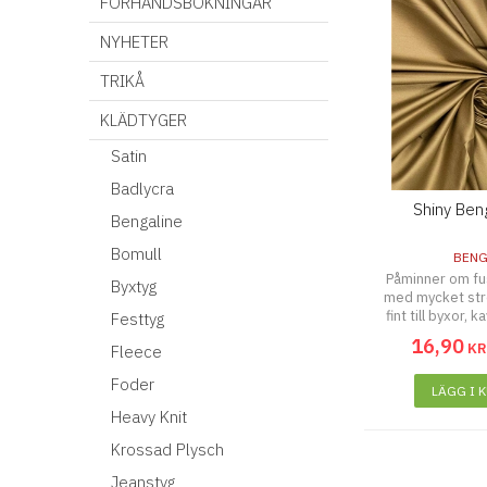
FÖRHANDSBOKNINGAR
NYHETER
TRIKÅ
KLÄDTYGER
Satin
Badlycra
Shiny Ben
Bengaline
Bomull
BENG
Påminner om fus
Byxtyg
med mycket str
fint till byxor, k
Festtyg
16
,
90
K
Fleece
Foder
LÄGG I 
Heavy Knit
Krossad Plysch
Jeanstyg