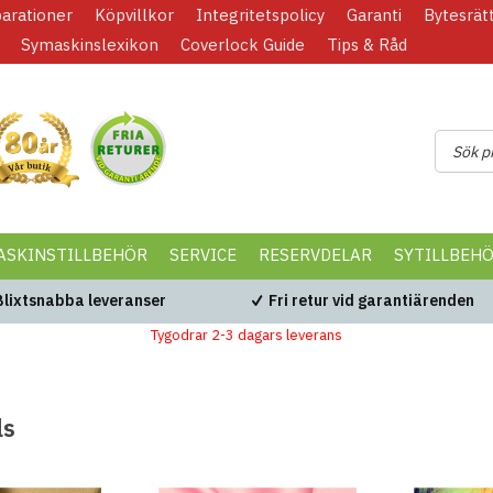
parationer
Köpvillkor
Integritetspolicy
Garanti
Bytesrät
Symaskinslexikon
Coverlock Guide
Tips & Råd
ASKINSTILLBEHÖR
SERVICE
RESERVDELAR
SYTILLBEH
Blixtsnabba leveranser
Fri retur vid garantiärenden
Tygodrar 2-3 dagars leverans
ls