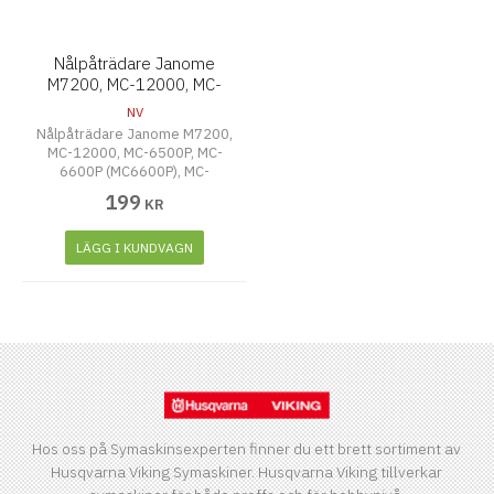
Nålpåträdare Janome
M7200, MC-12000, MC-
6500P, MC-6600P
NV
(MC6600P), MC-7700QP-
Nålpåträdare Janome M7200,
820
MC-12000, MC-6500P, MC-
6600P (MC6600P), MC-
7700QP-820
199
KR
LÄGG I KUNDVAGN
Hos oss på Symaskinsexperten finner du ett brett sortiment av
Husqvarna Viking Symaskiner. Husqvarna Viking tillverkar