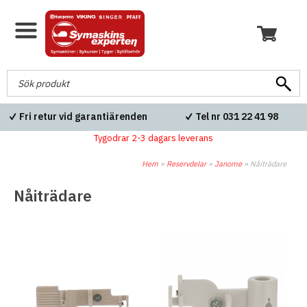
Fri retur vid garantiärenden
Tel nr 031 22 41 98
Tygodrar 2-3 dagars leverans
Hem
»
Reservdelar
»
Janome
»
Nåiträdare
Nåiträdare