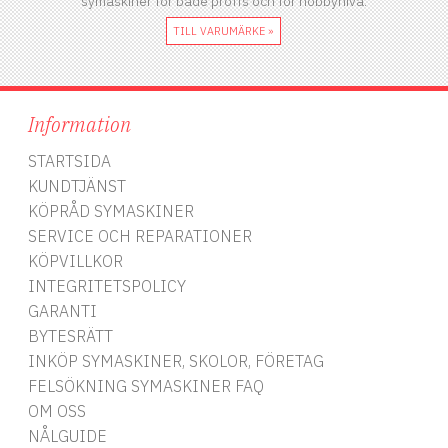
symaskiner för både proffs och för hobbynivå.
TILL VARUMÄRKE »
Information
STARTSIDA
KUNDTJÄNST
KÖPRÅD SYMASKINER
SERVICE OCH REPARATIONER
KÖPVILLKOR
INTEGRITETSPOLICY
GARANTI
BYTESRÄTT
INKÖP SYMASKINER, SKOLOR, FÖRETAG
FELSÖKNING SYMASKINER FAQ
OM OSS
NÅLGUIDE