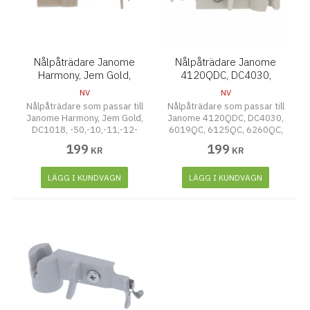
Nålpåträdare Janome
Nålpåträdare Janome
Harmony, Jem Gold,
4120QDC, DC4030,
DC1018, -50,-10,-11,-12-
6019QC, 6125QC, 6260QC
NV
NV
13,-14. DC4100
mm
Nålpåträdare som passar till
Nålpåträdare som passar till
Janome Harmony, Jem Gold,
Janome 4120QDC, DC4030,
DC1018, -50,-10,-11,-12-
6019QC, 6125QC, 6260QC,
13,-14. DC4100
DC3018, DC3050, MC4400,
199
199
KR
KR
MC6500P, MC9500, MC9700
LÄGG I KUNDVAGN
LÄGG I KUNDVAGN