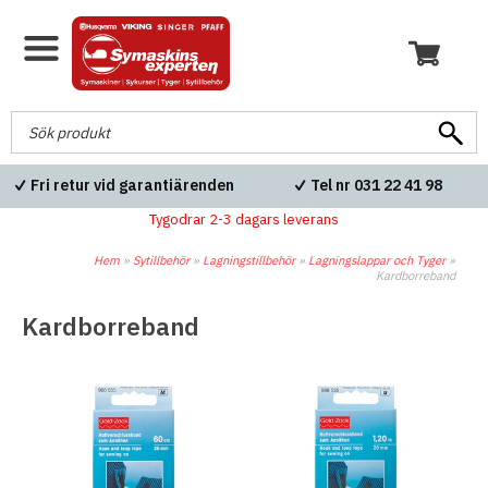
Fri retur vid garantiärenden
Tel nr 031 22 41 98
Tygodrar 2-3 dagars leverans
Hem
»
Sytillbehör
»
Lagningstillbehör
»
Lagningslappar och Tyger
»
Kardborreband
Kardborreband