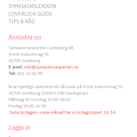
SYMASKINSLEXIKON
COVERLOCK GUIDE
TIPS & RÅD
Kontakta oss
Symaskinsexperten i Göteborg AB
Aröds Industriväg 76
41705 Göteborg
E-post:
info
@symaskinsexperten.se
Tel:
031-22 41 98
Ni är hjärtligt välkomna till vår butik på Aröds Industriväg 76
41705 Göteborg (1000 m från Backaplan)
Måndag till Torsdag 10:00-18:00
Fredag 10:00-16:30
Sista lördagen i varje månad har vi lördagsöppet
.
10-14
Logga in