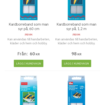
Kardborreband som man
Kardborreband som man
syr på, 60 cm
syr på, 1,2 m
PRYM
PRYM
Kan användas till handarbeten,
Kan användas till handarbeten,
kläder och hem och hobby.
kläder och hem och hobby.
Från:
60
98
KR
KR
LÄGG I KUNDVAGN
LÄGG I KUNDVAGN