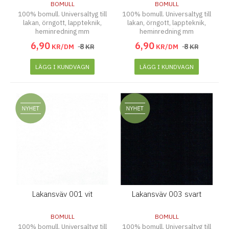
BOMULL
BOMULL
100% bomull. Universaltyg till
100% bomull. Universaltyg till
lakan, örngott, lappteknik,
lakan, örngott, lappteknik,
heminredning mm
heminredning mm
6
,
90
6
,
90
8
8
KR/DM
KR
KR/DM
KR
LÄGG I KUNDVAGN
LÄGG I KUNDVAGN
Lakansväv 001 vit
Lakansväv 003 svart
BOMULL
BOMULL
100% bomull. Universaltyg till
100% bomull. Universaltyg till