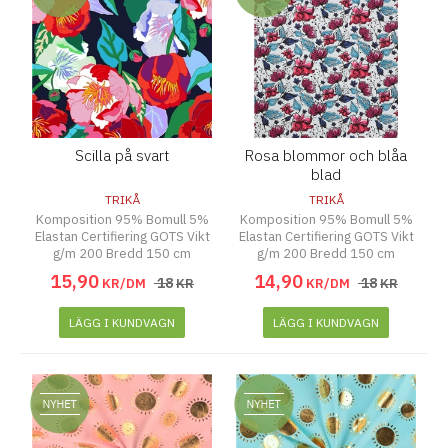
Scilla på svart
Rosa blommor och blåa
blad
TRIKÅ
TRIKÅ
Komposition 95% Bomull 5%
Komposition 95% Bomull 5%
Elastan Certifiering GOTS Vikt
Elastan Certifiering GOTS Vikt
g/m 200 Bredd 150 cm
g/m 200 Bredd 150 cm
15
,
90
14
,
90
18
18
KR/DM
KR
KR/DM
KR
LÄGG I KUNDVAGN
LÄGG I KUNDVAGN