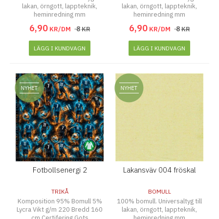
lakan, örngott, lappteknik,
lakan, örngott, lappteknik,
heminredning mm
heminredning mm
6
,
90
6
,
90
8
8
KR/DM
KR
KR/DM
KR
LÄGG I KUNDVAGN
LÄGG I KUNDVAGN
Fotbollsenergi 2
Lakansväv 004 fröskal
TRIKÅ
BOMULL
Komposition 95% Bomull 5%
100% bomull. Universaltyg till
Lycra Vikt g/m 220 Bredd 160
lakan, örngott, lappteknik,
cm Certifering Gots
heminredning mm