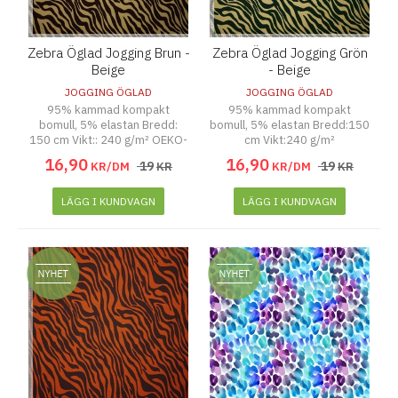
Zebra Öglad Jogging Brun -
Zebra Öglad Jogging Grön
Beige
- Beige
JOGGING ÖGLAD
JOGGING ÖGLAD
95% kammad kompakt
95% kammad kompakt
bomull, 5% elastan Bredd:
bomull, 5% elastan Bredd:150
150 cm Vikt:: 240 g/m² OEKO-
cm Vikt:240 g/m²
TEX STANDARD 100
16
,
90
16
,
90
19
19
KR/DM
KR
KR/DM
KR
LÄGG I KUNDVAGN
LÄGG I KUNDVAGN