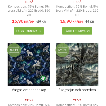
TRIKÅ
TRIKÅ
Komposition: 95% Bomull 5%
Komposition: 95% Bomull 5%
Lycra Vikt g/m 220 Bredd: 160
Lycra Vikt g/m 220 Bredd: 160
cm
cm
16
,
90
16
,
90
19
19
KR/DM
KR
KR/DM
KR
LÄGG I KUNDVAGN
LÄGG I KUNDVAGN
Vargar vinterlandskap
Skogsdjur och norrsken
TRIKÅ
TRIKÅ
Komposition: 95% Bomull 5%
Komposition: 95% Bomull 5%