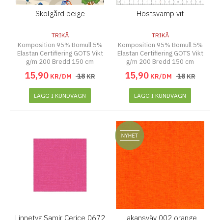
Skolgård beige
Höstsvamp vit
TRIKÅ
TRIKÅ
Komposition 95% Bomull 5%
Komposition 95% Bomull 5%
Elastan Certifiering GOTS Vikt
Elastan Certifiering GOTS Vikt
g/m 200 Bredd 150 cm
g/m 200 Bredd 150 cm
15
,
90
15
,
90
18
18
KR/DM
KR
KR/DM
KR
LÄGG I KUNDVAGN
LÄGG I KUNDVAGN
Linnetyg Samir Cerice 0672
Lakansväv 002 orange