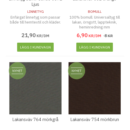
Ljus
LINNETYG
BOMULL
Enfärgat linnetyg som passar
100% bomull. Universaltyg till
både till hemtextil och kläder.
lakan, örngott, lappteknik,
heminredning mm
21
,
90
6
,
90
8
KR/DM
KR/DM
KR
LÄGG I KUNDVAGN
LÄGG I KUNDVAGN
Lakansväv 764 mörkgrå
Lakansväv 754 mörkbrun