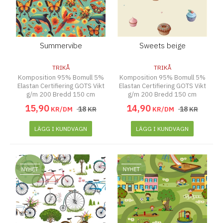
Summervibe
Sweets beige
TRIKÅ
TRIKÅ
Komposition 95% Bomull 5%
Komposition 95% Bomull 5%
Elastan Certifiering GOTS Vikt
Elastan Certifiering GOTS Vikt
g/m 200 Bredd 150 cm
g/m 200 Bredd 150 cm
15
,
90
14
,
90
18
18
KR/DM
KR
KR/DM
KR
LÄGG I KUNDVAGN
LÄGG I KUNDVAGN