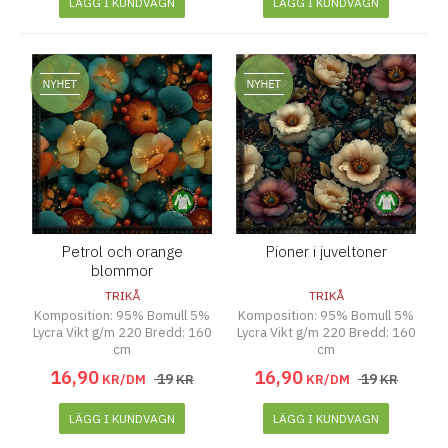
LÄGG I KUNDVAGN
LÄGG I KUNDVAGN
Petrol och orange
Pioner i juveltoner
blommor
TRIKÅ
TRIKÅ
Komposition: 95% Bomull 5%
Komposition: 95% Bomull 5%
Lycra Vikt g/m 220 Bredd: 160
Lycra Vikt g/m 220 Bredd: 160
cm
cm
16
,
90
16
,
90
19
19
KR/DM
KR
KR/DM
KR
LÄGG I KUNDVAGN
LÄGG I KUNDVAGN