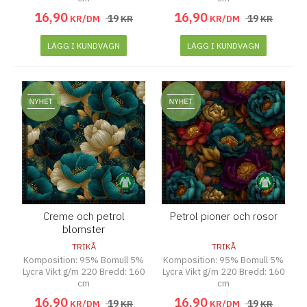
16
,
90
16
,
90
19
19
KR/DM
KR
KR/DM
KR
LÄGG I KUNDVAGN
LÄGG I KUNDVAGN
Creme och petrol
Petrol pioner och rosor
blomster
TRIKÅ
TRIKÅ
Komposition: 95% Bomull 5%
Komposition: 95% Bomull 5%
Lycra Vikt g/m 220 Bredd: 160
Lycra Vikt g/m 220 Bredd: 160
cm
cm
16
,
90
16
,
90
19
19
KR/DM
KR
KR/DM
KR