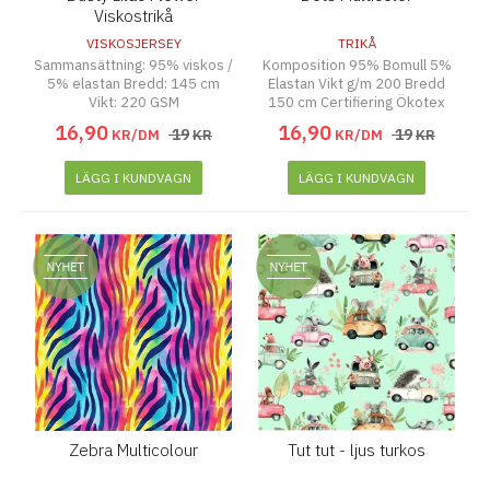
Viskostrikå
VISKOSJERSEY
TRIKÅ
Sammansättning: 95% viskos /
Komposition 95% Bomull 5%
5% elastan Bredd: 145 cm
Elastan Vikt g/m 200 Bredd
Vikt: 220 GSM
150 cm Certifiering Ökotex
16
,
90
16
,
90
19
19
KR/DM
KR
KR/DM
KR
LÄGG I KUNDVAGN
LÄGG I KUNDVAGN
Zebra Multicolour
Tut tut - ljus turkos