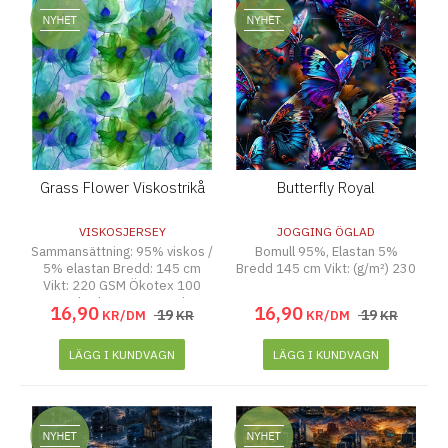
Grass Flower Viskostrikå
Butterfly Royal
VISKOSJERSEY
JOGGING ÖGLAD
Sammansättning: 95% viskos /
Bomull 95%, Elastan 5%
5% elastan Bredd: 145 cm
Bredd 145 cm Vikt: (g/m²) 230
Vikt: 220 GSM Ökotex 100
Standard Tvätt 30 Grader
16
,
90
16
,
90
19
19
KR/DM
KR
KR/DM
KR
Torktumlas Ej
LÄGG I KUNDVAGN
LÄGG I KUNDVAGN