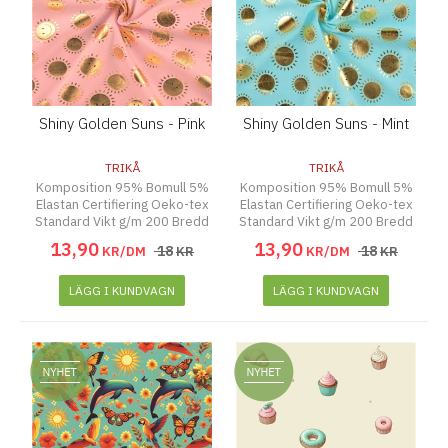
Shiny Golden Suns - Pink
Shiny Golden Suns - Mint
TRIKÅ
TRIKÅ
Komposition 95% Bomull 5%
Komposition 95% Bomull 5%
Elastan Certifiering Oeko-tex
Elastan Certifiering Oeko-tex
Standard Vikt g/m 200 Bredd
Standard Vikt g/m 200 Bredd
145 cm
145 cm
13
,
90
13
,
90
18
18
KR/DM
KR
KR/DM
KR
LÄGG I KUNDVAGN
LÄGG I KUNDVAGN