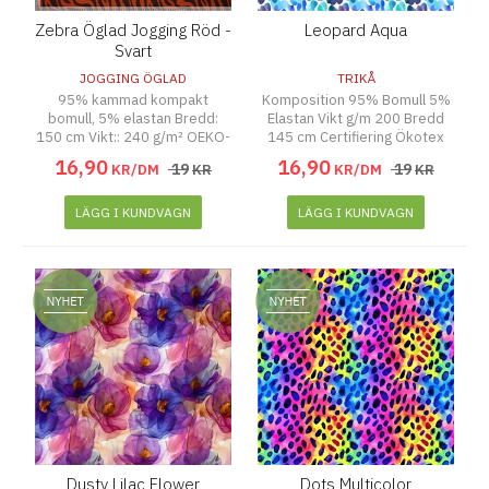
Zebra Öglad Jogging Röd -
Leopard Aqua
Svart
JOGGING ÖGLAD
TRIKÅ
95% kammad kompakt
Komposition 95% Bomull 5%
bomull, 5% elastan Bredd:
Elastan Vikt g/m 200 Bredd
150 cm Vikt:: 240 g/m² OEKO-
145 cm Certifiering Ökotex
TEX STANDARD 100
16
,
90
16
,
90
19
19
KR/DM
KR
KR/DM
KR
LÄGG I KUNDVAGN
LÄGG I KUNDVAGN
Dusty Lilac Flower
Dots Multicolor