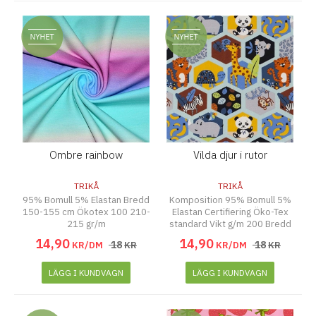
Ombre rainbow
Vilda djur i rutor
TRIKÅ
TRIKÅ
95% Bomull 5% Elastan Bredd
Komposition 95% Bomull 5%
150-155 cm Ökotex 100 210-
Elastan Certifiering Öko-Tex
215 gr/m
standard Vikt g/m 200 Bredd
130 cm
14
,
90
14
,
90
18
18
KR/DM
KR
KR/DM
KR
LÄGG I KUNDVAGN
LÄGG I KUNDVAGN