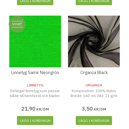
LÄGG I KUNDVAGN
LÄGG I KUNDVAGN
Linnetyg Samir Neongrön
Organza Black
LINNETYG
ORGANZA
Enfärgat linnetyg som passar
Komposition: 100% Nylon
både till hemtextil och kläder.
Bredd: 140 cm Vikt: 21 g/m
21
,
90
3
,
50
KR/DM
KR/DM
LÄGG I KUNDVAGN
LÄGG I KUNDVAGN