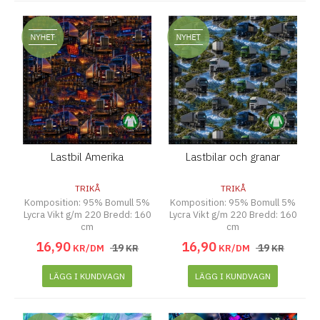
Lastbil Amerika
Lastbilar och granar
TRIKÅ
TRIKÅ
Komposition: 95% Bomull 5%
Komposition: 95% Bomull 5%
Lycra Vikt g/m 220 Bredd: 160
Lycra Vikt g/m 220 Bredd: 160
cm
cm
16
,
90
16
,
90
19
19
KR/DM
KR
KR/DM
KR
LÄGG I KUNDVAGN
LÄGG I KUNDVAGN