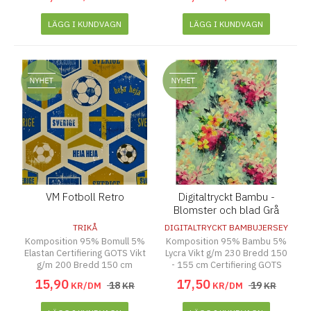
LÄGG I KUNDVAGN
LÄGG I KUNDVAGN
VM Fotboll Retro
Digitaltryckt Bambu -
Blomster och blad Grå
TRIKÅ
DIGITALTRYCKT BAMBUJERSEY
Komposition 95% Bomull 5%
Komposition 95% Bambu 5%
Elastan Certifiering GOTS Vikt
Lycra Vikt g/m 230 Bredd 150
g/m 200 Bredd 150 cm
- 155 cm Certifiering GOTS
15
,
90
17
,
50
18
19
KR/DM
KR
KR/DM
KR