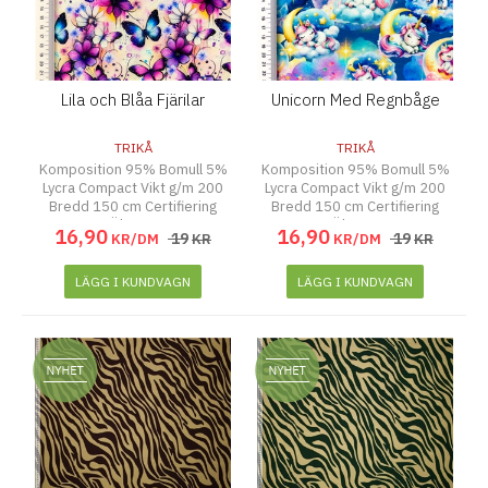
Lila och Blåa Fjärilar
Unicorn Med Regnbåge
TRIKÅ
TRIKÅ
Komposition 95% Bomull 5%
Komposition 95% Bomull 5%
Lycra Compact Vikt g/m 200
Lycra Compact Vikt g/m 200
Bredd 150 cm Certifiering
Bredd 150 cm Certifiering
Ökotex
Ökotex
16
,
90
16
,
90
19
19
KR/DM
KR
KR/DM
KR
LÄGG I KUNDVAGN
LÄGG I KUNDVAGN