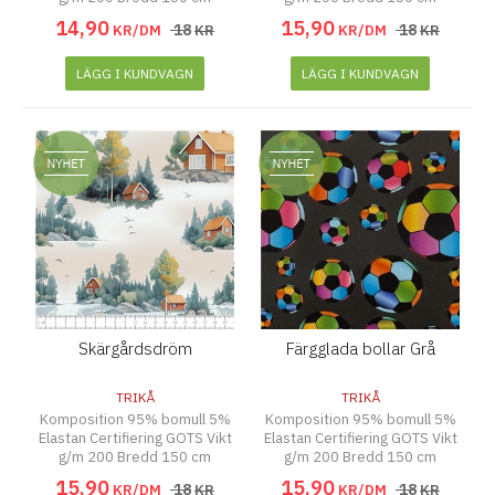
14
,
90
15
,
90
18
18
KR/DM
KR
KR/DM
KR
LÄGG I KUNDVAGN
LÄGG I KUNDVAGN
Skärgårdsdröm
Färgglada bollar Grå
TRIKÅ
TRIKÅ
Komposition 95% bomull 5%
Komposition 95% bomull 5%
Elastan Certifiering GOTS Vikt
Elastan Certifiering GOTS Vikt
g/m 200 Bredd 150 cm
g/m 200 Bredd 150 cm
15
,
90
15
,
90
18
18
KR/DM
KR
KR/DM
KR