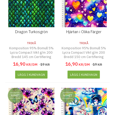
Dragon Turkosgrön
Hjärtan i Olika Färger
TRIKÅ
TRIKÅ
Komposition 95% Bomull 5%
Komposition 95% Bomull 5%
Lycra Compact Vikt g/m 200
Lycra Compact Vikt g/m 200
Bredd 145 cm Certifiering
Bredd 150 cm Certifiering
Ökotex
Ökotex
16
,
90
16
,
90
19
19
KR/DM
KR
KR/DM
KR
LÄGG I KUNDVAGN
LÄGG I KUNDVAGN