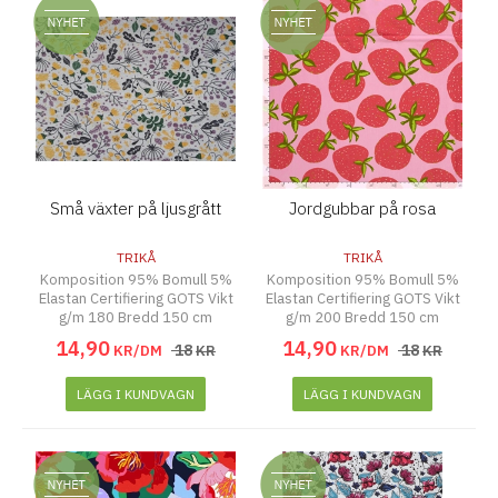
Små växter på ljusgrått
Jordgubbar på rosa
TRIKÅ
TRIKÅ
Komposition 95% Bomull 5%
Komposition 95% Bomull 5%
Elastan Certifiering GOTS Vikt
Elastan Certifiering GOTS Vikt
g/m 180 Bredd 150 cm
g/m 200 Bredd 150 cm
14
,
90
14
,
90
18
18
KR/DM
KR
KR/DM
KR
LÄGG I KUNDVAGN
LÄGG I KUNDVAGN