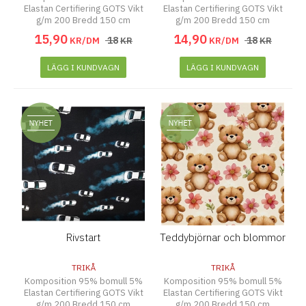
Elastan Certifiering GOTS Vikt
Elastan Certifiering GOTS Vikt
g/m 200 Bredd 150 cm
g/m 200 Bredd 150 cm
15
,
90
14
,
90
18
18
KR/DM
KR
KR/DM
KR
LÄGG I KUNDVAGN
LÄGG I KUNDVAGN
Rivstart
Teddybjörnar och blommor
TRIKÅ
TRIKÅ
Komposition 95% bomull 5%
Komposition 95% bomull 5%
Elastan Certifiering GOTS Vikt
Elastan Certifiering GOTS Vikt
g/m 200 Bredd 150 cm
g/m 200 Bredd 150 cm