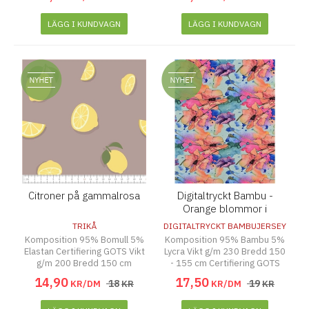
LÄGG I KUNDVAGN
LÄGG I KUNDVAGN
Citroner på gammalrosa
Digitaltryckt Bambu -
Orange blommor i
vattenfärg
TRIKÅ
DIGITALTRYCKT BAMBUJERSEY
Komposition 95% Bomull 5%
Komposition 95% Bambu 5%
Elastan Certifiering GOTS Vikt
Lycra Vikt g/m 230 Bredd 150
g/m 200 Bredd 150 cm
- 155 cm Certifiering GOTS
14
,
90
17
,
50
18
19
KR/DM
KR
KR/DM
KR