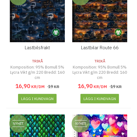
Lastbilsfrakt
Lastbilar Route 66
TRIKÅ
TRIKÅ
Komposition: 95% Bomull 5%
Komposition: 95% Bomull 5%
Lycra Vikt g/m 220 Bredd: 160
Lycra Vikt g/m 220 Bredd: 160
cm
cm
16
,
90
16
,
90
19
19
KR/DM
KR
KR/DM
KR
LÄGG I KUNDVAGN
LÄGG I KUNDVAGN