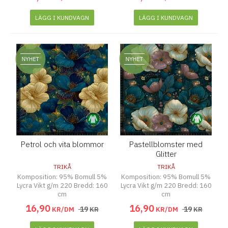
LÄGG I KUNDVAGN
LÄGG I KUNDVAGN
Petrol och vita blommor
Pastellblomster med
Glitter
TRIKÅ
TRIKÅ
Komposition: 95% Bomull 5%
Komposition: 95% Bomull 5%
Lycra Vikt g/m 220 Bredd: 160
Lycra Vikt g/m 220 Bredd: 160
cm
cm
16
,
90
16
,
90
19
19
KR/DM
KR
KR/DM
KR