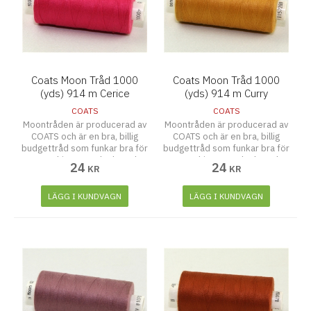
Coats Moon Tråd 1000
Coats Moon Tråd 1000
(yds) 914 m Cerice
(yds) 914 m Curry
COATS
COATS
Moontråden är producerad av
Moontråden är producerad av
COATS och är en bra, billig
COATS och är en bra, billig
budgettråd som funkar bra för
budgettråd som funkar bra för
symaskiner, overlocks och
symaskiner, overlocks och
24
24
KR
KR
även att sy för hand.
även att sy för hand.
LÄGG I KUNDVAGN
LÄGG I KUNDVAGN