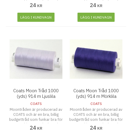
symaskiner, overlocks och
symaskiner, overlocks och
24
24
KR
KR
även att sy för hand.
även att sy för hand.
LÄGG I KUNDVAGN
LÄGG I KUNDVAGN
Coats Moon Tråd 1000
Coats Moon Tråd 1000
(yds) 914 m Ljuslila
(yds) 914 m Mörklila
COATS
COATS
Moontråden är producerad av
Moontråden är producerad av
COATS och är en bra, billig
COATS och är en bra, billig
budgettråd som funkar bra för
budgettråd som funkar bra för
symaskiner, overlocks och
symaskiner, overlocks och
24
24
KR
KR
även att sy för hand.
även att sy för hand.