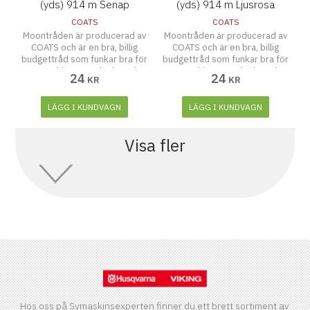
(yds) 914 m Senap
(yds) 914 m Ljusrosa
COATS
COATS
Moontråden är producerad av
Moontråden är producerad av
COATS och är en bra, billig
COATS och är en bra, billig
budgettråd som funkar bra för
budgettråd som funkar bra för
symaskiner, overlocks och
symaskiner, overlocks och
24
24
KR
KR
även att sy för hand.
även att sy för hand.
LÄGG I KUNDVAGN
LÄGG I KUNDVAGN
Visa fler
Hos oss på Symaskinsexperten finner du ett brett sortiment av