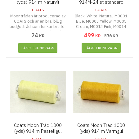
(yds) 914 m Naturvit
914M-24 st standard
färger
COATS
COATS
Moontråden är producerad av
Black, White, Natural, M0001
COATS och är en bra, billig
Blue, M0003 Yellow, M0005
budgettråd som funkar bra för
Cream, M0013 Pink, M0014
symaskiner, overlocks och
Grey, M0025 Purple, M0038
24
499
576
KR
KR
KR
även att sy för hand.
Bright Green, M0040 Light
Grey, M0046 Red, M0050
Beige, M0054 Baby Blue,
LÄGG I KUNDVAGN
LÄGG I KUNDVAGN
M0055 Dark Red, M0056
Brown, M0057 Dark Pink,
M0067 Turquoise, M0081
Dark Brown, M0086 Darkest
Grey, M0090 Navy, M0092
Light Purple, M0097 Orange,
M0108 Dark Beige
Coats Moon Tråd 1000
Coats Moon Tråd 1000
(yds) 914 m Pastellgul
(yds) 914 m Varmgul
COATS
COATS