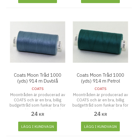
Coats Moon Tråd 1000
Coats Moon Tråd 1000
(yds) 914 m Duvblå
(yds) 914 m Petrol
COATS
COATS
Moontråden är producerad av
Moontråden är producerad av
COATS och är en bra, billig
COATS och är en bra, billig
budgettråd som funkar bra för
budgettråd som funkar bra för
symaskiner, overlocks och
symaskiner, overlocks och
24
24
KR
KR
även att sy för hand.
även att sy för hand.
LÄGG I KUNDVAGN
LÄGG I KUNDVAGN