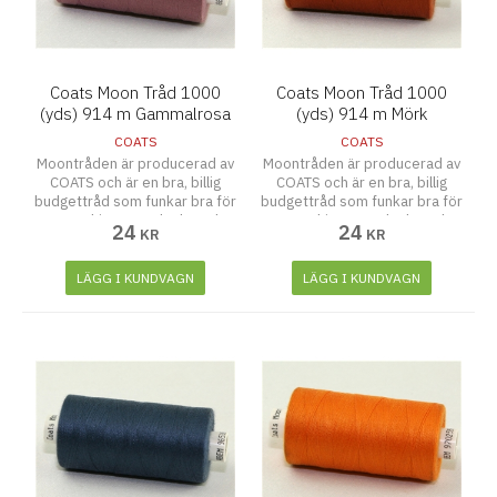
Coats Moon Tråd 1000
Coats Moon Tråd 1000
(yds) 914 m Gammalrosa
(yds) 914 m Mörk
terrakotta
COATS
COATS
Moontråden är producerad av
Moontråden är producerad av
COATS och är en bra, billig
COATS och är en bra, billig
budgettråd som funkar bra för
budgettråd som funkar bra för
symaskiner, overlocks och
symaskiner, overlocks och
24
24
KR
KR
även att sy för hand.
även att sy för hand.
LÄGG I KUNDVAGN
LÄGG I KUNDVAGN