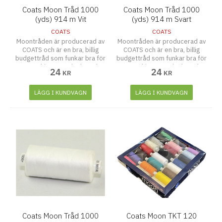
Coats Moon Tråd 1000
Coats Moon Tråd 1000
(yds) 914 m Vit
(yds) 914 m Svart
COATS
COATS
Moontråden är producerad av
Moontråden är producerad av
COATS och är en bra, billig
COATS och är en bra, billig
budgettråd som funkar bra för
budgettråd som funkar bra för
symaskiner, overlocks och
symaskiner, overlocks och
24
24
KR
KR
även att sy för hand. Tjocklek
även att sy för hand. Tjocklek
120
120
LÄGG I KUNDVAGN
LÄGG I KUNDVAGN
Coats Moon Tråd 1000
Coats Moon TKT 120