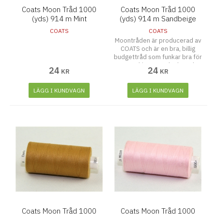
Coats Moon Tråd 1000
Coats Moon Tråd 1000
(yds) 914 m Mint
(yds) 914 m Sandbeige
COATS
COATS
Moontråden är producerad av
COATS och är en bra, billig
budgettråd som funkar bra för
symaskiner, overlocks och
24
24
KR
KR
även att sy för hand.
LÄGG I KUNDVAGN
LÄGG I KUNDVAGN
Coats Moon Tråd 1000
Coats Moon Tråd 1000