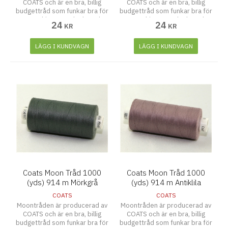
COATS och är en bra, billig
COATS och är en bra, billig
budgettråd som funkar bra för
budgettråd som funkar bra för
symaskiner, overlocks och
symaskiner, overlocks och
24
24
KR
KR
även att sy för hand.
även att sy för hand.
LÄGG I KUNDVAGN
LÄGG I KUNDVAGN
Coats Moon Tråd 1000
Coats Moon Tråd 1000
(yds) 914 m Mörkgrå
(yds) 914 m Antiklila
COATS
COATS
Moontråden är producerad av
Moontråden är producerad av
COATS och är en bra, billig
COATS och är en bra, billig
budgettråd som funkar bra för
budgettråd som funkar bra för