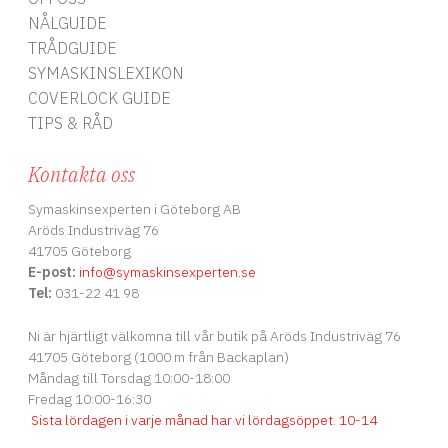
NÅLGUIDE
TRÅDGUIDE
SYMASKINSLEXIKON
COVERLOCK GUIDE
TIPS & RÅD
Kontakta oss
Symaskinsexperten i Göteborg AB
Aröds Industriväg 76
41705 Göteborg
E-post:
info
@symaskinsexperten.se
Tel:
031-22 41 98
Ni är hjärtligt välkomna till vår butik på Aröds Industriväg 76
41705 Göteborg (1000 m från Backaplan)
Måndag till Torsdag 10:00-18:00
Fredag 10:00-16:30
Sista lördagen i varje månad har vi lördagsöppet
.
10-14