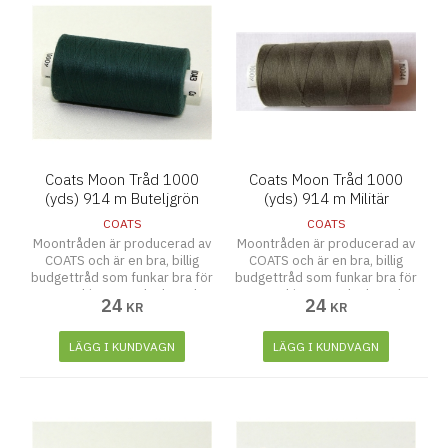
Coats Moon Tråd 1000
Coats Moon Tråd 1000
(yds) 914 m Buteljgrön
(yds) 914 m Militär
COATS
COATS
Moontråden är producerad av
Moontråden är producerad av
COATS och är en bra, billig
COATS och är en bra, billig
budgettråd som funkar bra för
budgettråd som funkar bra för
symaskiner, overlocks och
symaskiner, overlocks och
24
24
KR
KR
även att sy för hand.
även att sy för hand.
LÄGG I KUNDVAGN
LÄGG I KUNDVAGN