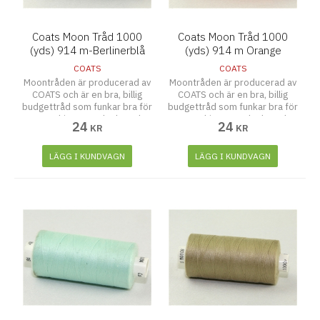
Coats Moon Tråd 1000
Coats Moon Tråd 1000
(yds) 914 m-Berlinerblå
(yds) 914 m Orange
COATS
COATS
Moontråden är producerad av
Moontråden är producerad av
COATS och är en bra, billig
COATS och är en bra, billig
budgettråd som funkar bra för
budgettråd som funkar bra för
symaskiner, overlocks och
symaskiner, overlocks och
24
24
KR
KR
även att sy för hand.
även att sy för hand.
LÄGG I KUNDVAGN
LÄGG I KUNDVAGN