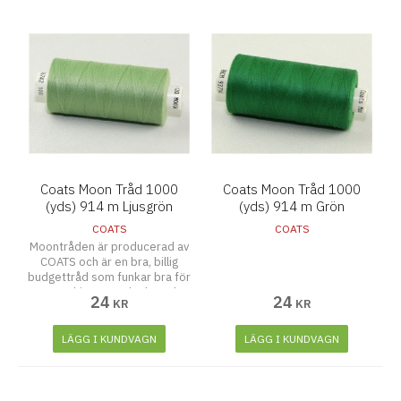
Coats Moon Tråd 1000
Coats Moon Tråd 1000
(yds) 914 m Ljusgrön
(yds) 914 m Grön
COATS
COATS
Moontråden är producerad av
COATS och är en bra, billig
budgettråd som funkar bra för
symaskiner, overlocks och
24
24
KR
KR
även att sy för hand.
LÄGG I KUNDVAGN
LÄGG I KUNDVAGN