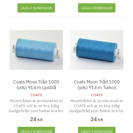
LÄGG I KUNDVAGN
LÄGG I KUNDVAGN
Coats Moon Tråd 1000
Coats Moon Tråd 1000
(yds) 914 m Ljusblå
(yds) 914 m Turkos
COATS
COATS
Moontråden är producerad av
Moontråden är producerad av
COATS och är en bra, billig
COATS och är en bra, billig
budgettråd som funkar bra för
budgettråd som funkar bra för
symaskiner, overlocks och
symaskiner, overlocks och
24
24
KR
KR
även att sy för hand.
även att sy för hand.
LÄGG I KUNDVAGN
LÄGG I KUNDVAGN