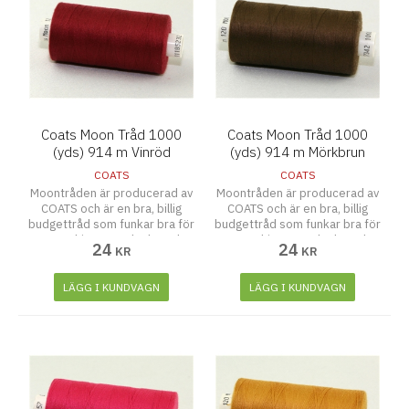
Coats Moon Tråd 1000
Coats Moon Tråd 1000
(yds) 914 m Vinröd
(yds) 914 m Mörkbrun
COATS
COATS
Moontråden är producerad av
Moontråden är producerad av
COATS och är en bra, billig
COATS och är en bra, billig
budgettråd som funkar bra för
budgettråd som funkar bra för
symaskiner, overlocks och
symaskiner, overlocks och
24
24
KR
KR
även att sy för hand.
även att sy för hand.
LÄGG I KUNDVAGN
LÄGG I KUNDVAGN