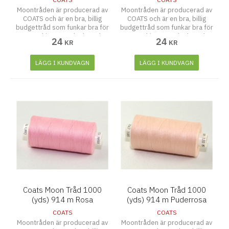
Moontråden är producerad av
Moontråden är producerad av
COATS och är en bra, billig
COATS och är en bra, billig
budgettråd som funkar bra för
budgettråd som funkar bra för
symaskiner, overlocks och
symaskiner, overlocks och
24
24
KR
KR
även att sy för hand.
även att sy för hand.
LÄGG I KUNDVAGN
LÄGG I KUNDVAGN
Coats Moon Tråd 1000
Coats Moon Tråd 1000
(yds) 914 m Rosa
(yds) 914 m Puderrosa
COATS
COATS
Moontråden är producerad av
Moontråden är producerad av