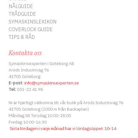
NÅLGUIDE
TRÅDGUIDE
SYMASKINSLEXIKON
COVERLOCK GUIDE
TIPS & RÅD
Kontakta oss
Symaskinsexperten i Göteborg AB
Aröds Industriväg 76
41705 Göteborg
E-post:
info
@symaskinsexperten.se
Tel:
031-22 41 98
Ni är hjärtligt välkomna till vår butik på Aröds Industriväg 76
41705 Göteborg (1000 m från Backaplan)
Måndag till Torsdag 10:00-18:00
Fredag 10:00-16:30
Sista lördagen i varje månad har vi lördagsöppet
.
10-14