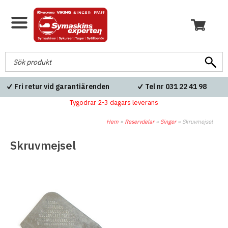
Fri retur vid garantiärenden
Tel nr 031 22 41 98
Tygodrar 2-3 dagars leverans
Hem
»
Reservdelar
»
Singer
»
Skruvmejsel
Skruvmejsel