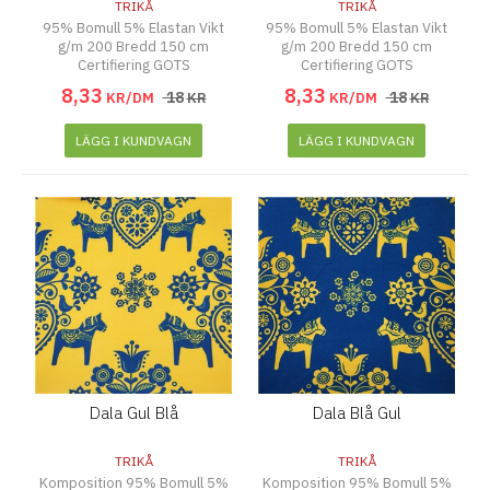
TRIKÅ
TRIKÅ
95% Bomull 5% Elastan Vikt
95% Bomull 5% Elastan Vikt
g/m 200 Bredd 150 cm
g/m 200 Bredd 150 cm
Certifiering GOTS
Certifiering GOTS
8
,
33
8
,
33
18
18
KR/DM
KR
KR/DM
KR
LÄGG I KUNDVAGN
LÄGG I KUNDVAGN
Dala Gul Blå
Dala Blå Gul
TRIKÅ
TRIKÅ
Komposition 95% Bomull 5%
Komposition 95% Bomull 5%