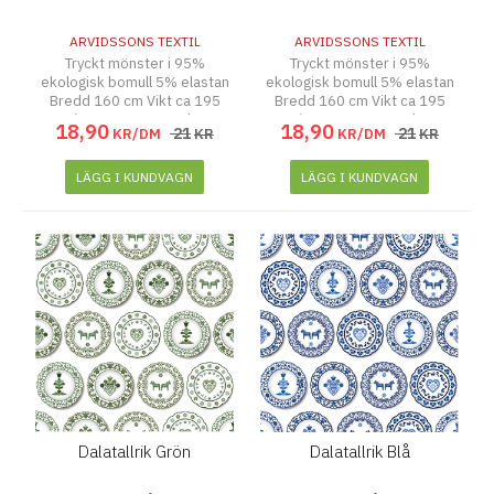
ARVIDSSONS TEXTIL
ARVIDSSONS TEXTIL
Tryckt mönster i 95%
Tryckt mönster i 95%
ekologisk bomull 5% elastan
ekologisk bomull 5% elastan
Bredd 160 cm Vikt ca 195
Bredd 160 cm Vikt ca 195
g/m2 Tvätt 40 Grader
g/m2 Tvätt 40 Grader
18
,
90
18
,
90
21
21
KR/DM
KR
KR/DM
KR
LÄGG I KUNDVAGN
LÄGG I KUNDVAGN
Dalatallrik Grön
Dalatallrik Blå