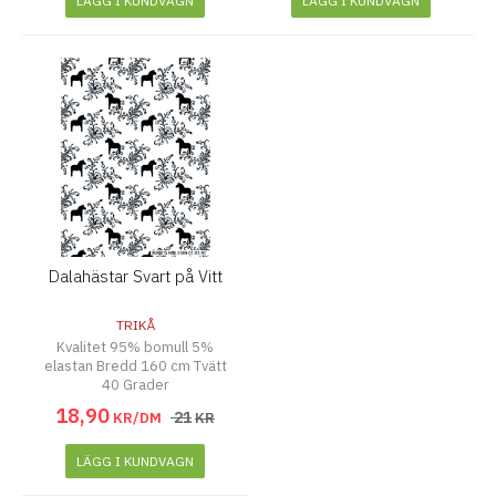
LÄGG I KUNDVAGN
LÄGG I KUNDVAGN
Dalahästar Svart på Vitt
TRIKÅ
Kvalitet 95% bomull 5%
elastan Bredd 160 cm Tvätt
40 Grader
18
,
90
21
KR/DM
KR
LÄGG I KUNDVAGN