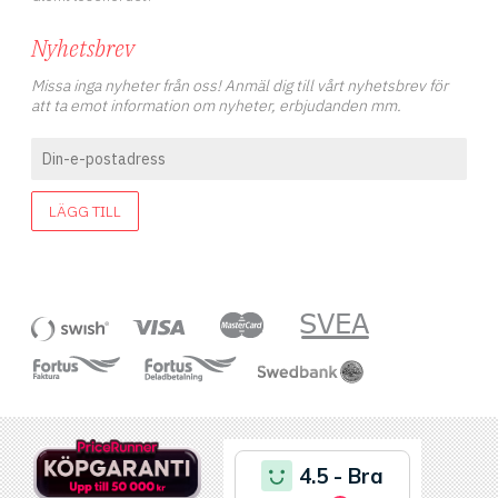
Nyhetsbrev
Missa inga nyheter från oss! Anmäl dig till vårt nyhetsbrev för
att ta emot information om nyheter, erbjudanden mm.
LÄGG TILL