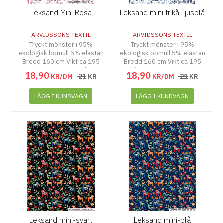
Leksand Mini Rosa
Leksand mini trikå Ljusblå
ARVIDSSONS TEXTIL
ARVIDSSONS TEXTIL
Tryckt mönster i 95%
Tryckt mönster i 95%
ekologisk bomull 5% elastan
ekologisk bomull 5% elastan
Bredd 160 cm Vikt ca 195
Bredd 160 cm Vikt ca 195
g/m2 Tvätt 40 Grader
g/m2 Tvätt 40 Grader
18
,
90
18
,
90
21
21
KR/DM
KR
KR/DM
KR
LÄGG I KUNDVAGN
LÄGG I KUNDVAGN
Leksand mini-svart
Leksand mini-blå