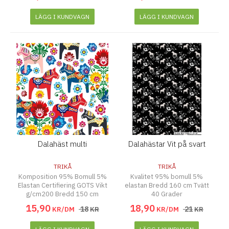
LÄGG I KUNDVAGN
LÄGG I KUNDVAGN
Dalahäst multi
Dalahästar Vit på svart
TRIKÅ
TRIKÅ
Komposition 95% Bomull 5%
Kvalitet 95% bomull 5%
Elastan Certifiering GOTS Vikt
elastan Bredd 160 cm Tvätt
g/cm200 Bredd 150 cm
40 Grader
15
,
90
18
,
90
18
21
KR/DM
KR
KR/DM
KR