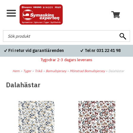
Fri retur vid garantiärenden
Tel nr 031 22 41 98
Tygodrar 2-3 dagars leverans
Hem
»
Tyger
»
Trikå
»
Bomullsjersey
»
Mönstrad Bomullsjersey
»
Dalahästar
Dalahästar