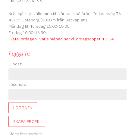
Tel:
031-22 41 98
Ni är hjärtligt välkomna till vår butik på Aröds Industriväg 76
41705 Göteborg (1000 m från Backaplan)
Måndag till Torsdag 10:00-18:00
Fredag 10:00-16:30
Sista lördagen i varje månad har vi lördagsöppet
.
10-14
Logga in
E-post:
Lösenord:
LOGGA IN
SKAPA PROFIL
Glömt lösenordet?