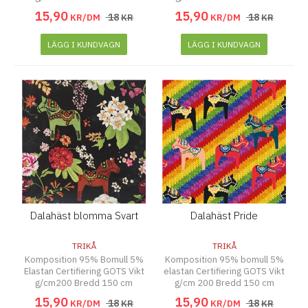
15
,
90
15
,
90
18
18
KR/DM
KR
KR/DM
KR
LÄGG I KUNDVAGN
LÄGG I KUNDVAGN
Dalahäst blomma Svart
Dalahäst Pride
TRIKÅ
TRIKÅ
Komposition 95% Bomull 5%
Komposition 95% bomull 5%
Elastan Certifiering GOTS Vikt
elastan Certifiering GOTS Vikt
g/cm200 Bredd 150 cm
g/cm 200 Bredd 150 cm
15
,
90
15
,
90
18
18
KR/DM
KR
KR/DM
KR