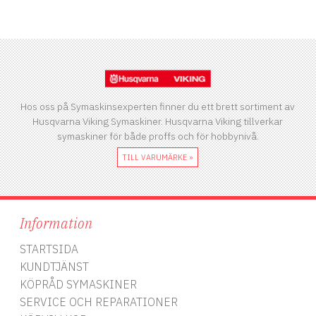
Hos oss på Symaskinsexperten finner du ett brett sortiment av
Husqvarna Viking Symaskiner. Husqvarna Viking tillverkar
symaskiner för både proffs och för hobbynivå.
TILL VARUMÄRKE »
Information
STARTSIDA
KUNDTJÄNST
KÖPRÅD SYMASKINER
SERVICE OCH REPARATIONER