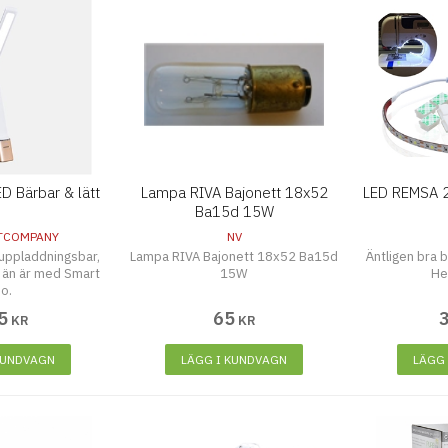
D Bärbar & lätt
Lampa RIVA Bajonett 18x52
LED REMSA 
Ba15d 15W
TCOMPANY
NV
 uppladdningsbar,
Lampa RIVA Bajonett 18x52 Ba15d
Äntligen bra be
u än är med Smart
15W
He
o.
5
65
KR
KR
KUNDVAGN
LÄGG I KUNDVAGN
LÄGG