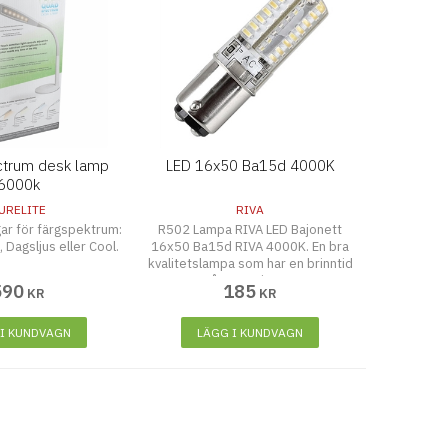
trum desk lamp
LED 16x50 Ba15d 4000K
6000k
URELITE
RIVA
ngar för färgspektrum:
R502 Lampa RIVA LED Bajonett
, Dagsljus eller Cool.
16x50 Ba15d RIVA 4000K. En bra
kvalitetslampa som har en brinntid
på 5000 timmar
590
185
KR
KR
 I KUNDVAGN
LÄGG I KUNDVAGN