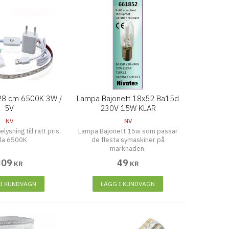
28 cm 6500K 3W /
Lampa Bajonett 18x52 Ba15d
5V
230V 15W KLAR
NV
NV
lysning till rätt pris.
Lampa Bajonett 15w som passar
la 6500K
de flesta symaskiner på
marknaden.
309
49
KR
KR
 I KUNDVAGN
LÄGG I KUNDVAGN