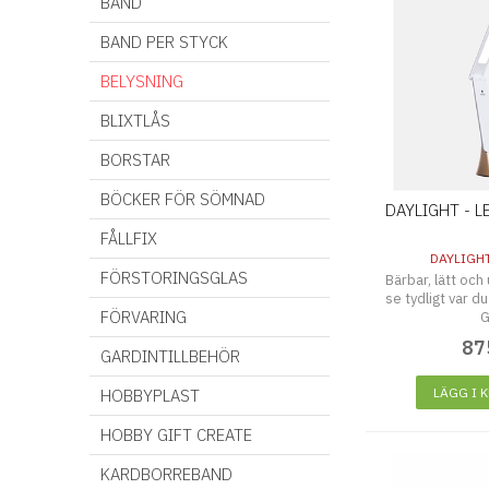
BAND
BAND PER STYCK
BELYSNING
BLIXTLÅS
BORSTAR
BÖCKER FÖR SÖMNAD
DAYLIGHT - LE
FÅLLFIX
DAYLIGH
FÖRSTORINGSGLAS
Bärbar, lätt och
se tydligt var d
FÖRVARING
G
87
GARDINTILLBEHÖR
LÄGG I 
HOBBYPLAST
HOBBY GIFT CREATE
KARDBORREBAND