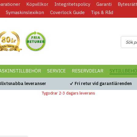
parationer
Köpvillkor
Integritetspolicy
Garanti
Bytesrät
Symaskinslexikon
Coverlock Guide
Tips & Råd
ASKINSTILLBEHÖR
SERVICE
RESERVDELAR
SYTILLBEH
Blixtsnabba leveranser
Fri retur vid garantiärenden
Tygodrar 2-3 dagars leverans