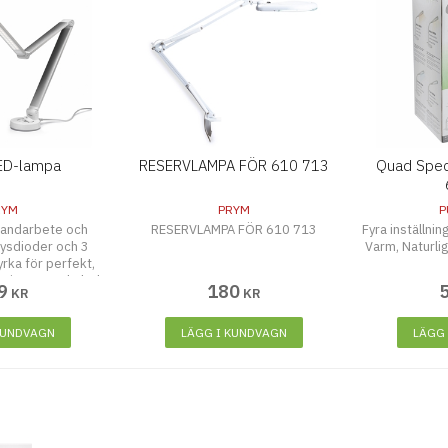
LED-lampa
RESERVLAMPA FÖR 610 713
Quad Spec
RYM
PRYM
P
 handarbete och
RESERVLAMPA FÖR 610 713
Fyra inställni
lysdioder och 3
Varm, Naturlig
yrka för perfekt,
sning • USB-kabel
9
180
KR
KR
r i förpackningen
KUNDVAGN
LÄGG I KUNDVAGN
LÄGG