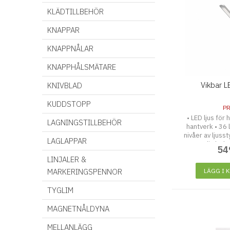
KLÄDTILLBEHÖR
KNAPPAR
KNAPPNÅLAR
KNAPPHÅLSMÄTARE
Vikbar 
KNIVBLAD
KUDDSTOPP
P
• LED ljus för
LAGNINGSTILLBEHÖR
hantverk • 36 
nivåer av ljusst
LAGLAPPAR
ögonvänlig bely
54
och adapter ingå
LINJALER &
MARKERINGSPENNOR
LÄGG I 
TYGLIM
MAGNETNÅLDYNA
MELLANLÄGG