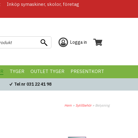
t
Inköp symaskiner, skolor, företag
Logga in
ÖR
TYGER
OUTLET TYGER
PRESENTKORT
Tel nr 031 22 41 98
Hem
»
Sytillbehör
»
Belysning