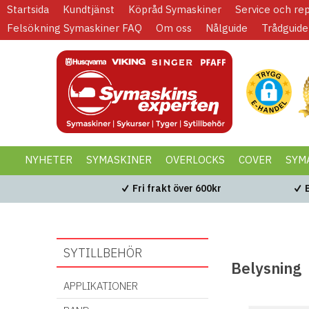
Startsida
Kundtjänst
Köpråd Symaskiner
Service och re
Felsökning Symaskiner FAQ
Om oss
Nålguide
Trådguide
NYHETER
SYMASKINER
OVERLOCKS
COVER
SYM
KAMPANJER
BLACK WEEK
Fri frakt över 600kr
SYTILLBEHÖR
Belysning
APPLIKATIONER