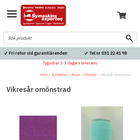
Fri retur vid garantiärenden
Tel nr 031 22 41 98
Tygodrar 2-3 dagars leverans
Hem
»
Sytillbehör
»
Resår
»
Vikresår
»
Vikresår omönstrad
Vikresår omönstrad