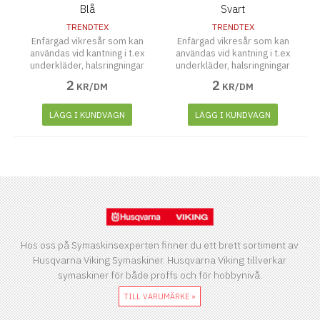
Blå
Svart
TRENDTEX
TRENDTEX
Enfärgad vikresår som kan
Enfärgad vikresår som kan
användas vid kantning i t.ex
användas vid kantning i t.ex
underkläder, halsringningar
underkläder, halsringningar
mm.
mm.
2
2
KR/DM
KR/DM
LÄGG I KUNDVAGN
LÄGG I KUNDVAGN
Hos oss på Symaskinsexperten finner du ett brett sortiment av
Husqvarna Viking Symaskiner. Husqvarna Viking tillverkar
symaskiner för både proffs och för hobbynivå.
TILL VARUMÄRKE »