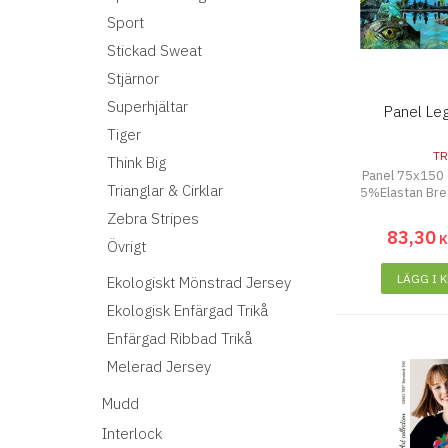
Sport
Stickad Sweat
Stjärnor
Superhjältar
Panel Le
Tiger
TR
Think Big
Panel 75x150
Trianglar & Cirklar
5%Elastan Br
Zebra Stripes
83
,
30
Övrigt
LÄGG I 
Ekologiskt Mönstrad Jersey
Ekologisk Enfärgad Trikå
Enfärgad Ribbad Trikå
Melerad Jersey
Mudd
Interlock