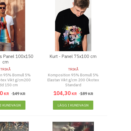
s Panel 100x150
Kurt - Panel 75x100 cm
cm
TRIKÅ
TRIKÅ
on 95% Bomull 5%
Komposition 95% Bomull 5%
otex Vikt g/cm200
Elastan Vikt g/cm 200 Ökotex
dd 150 cm
Standard
0
104
,
30
149
189
KR
KR
KR
KR
 I KUNDVAGN
LÄGG I KUNDVAGN