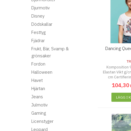
Djurmotiv
Disney
Dödskallar
Festtyg
Fjädrar
Dancing Que
Frukt, Bär, Svamp &
grönsaker
TR
Fordon
Komposition 
Halloween
Elastan Vikt g/
cm Certifier
Havet
104
,
30
Hjärtan
Jeans
LÄGG I 
Julmotiv
Gaming
Licenstyger
Leopard