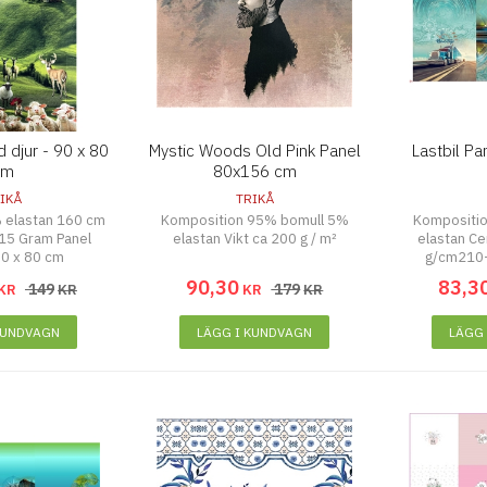
 djur - 90 x 80
Mystic Woods Old Pink Panel
Lastbil P
cm
80x156 cm
IKÅ
TRIKÅ
 elastan 160 cm
Komposition 95% bomull 5%
Kompositi
15 Gram Panel
elastan Vikt ca 200 g / m²
elastan Cer
90 x 80 cm
g/cm210
90
,
30
83
,
3
149
179
KR
KR
KR
KR
KUNDVAGN
LÄGG I KUNDVAGN
LÄGG