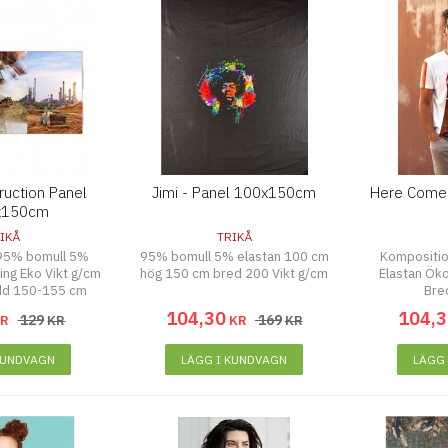
ruction Panel
Jimi - Panel 100x150cm
Here Come
x150cm
IKÅ
TRIKÅ
95% bomull 5%
95% bomull 5% elastan 100 cm
Kompositi
ring Eko Vikt g/cm
hög 150 cm bred 200 Vikt g/cm
Elastan Ök
dd 150-155 cm
Bre
104
,
30
104
,
3
129
169
KR
KR
KR
KR
KUNDVAGN
LÄGG I KUNDVAGN
LÄGG