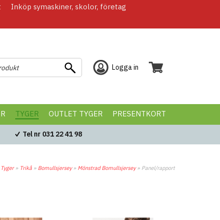
t
Inköp symaskiner, skolor, företag
Logga in
ÖR
TYGER
OUTLET TYGER
PRESENTKORT
Tel nr 031 22 41 98
»
Tyger
»
Trikå
»
Bomullsjersey
»
Mönstrad Bomullsjersey
»
Panel/rapport