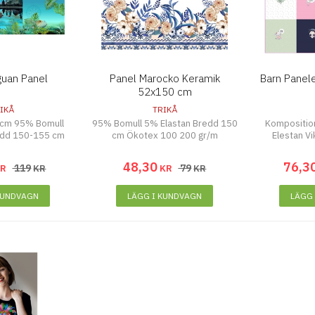
guan Panel
Panel Marocko Keramik
Barn Pane
52x150 cm
IKÅ
TRIKÅ
 cm 95% Bomull
95% Bomull 5% Elastan Bredd 150
Kompositio
edd 150-155 cm
cm Ökotex 100 200 gr/m
Elestan V
48
,
30
76
,
3
119
79
KR
KR
KR
KR
KUNDVAGN
LÄGG I KUNDVAGN
LÄGG