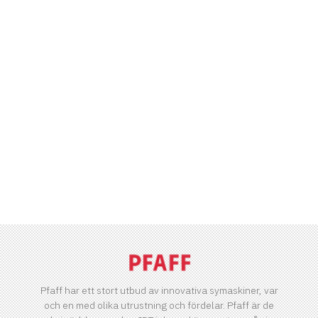
Pfaff har ett stort utbud av innovativa symaskiner, var
och en med olika utrustning och fördelar. Pfaff är de