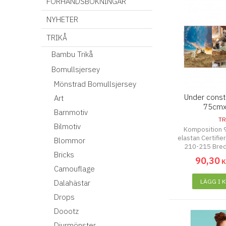
FÖRHANDSBOKNINGAR
NYHETER
TRIKÅ
Bambu Trikå
Bomullsjersey
Mönstrad Bomullsjersey
Under const
Art
75cm
Barnmotiv
TR
Bilmotiv
Komposition 
elastan Certifie
Blommor
210-215 Bre
Bricks
90
,
30
Camouflage
LÄGG I 
Dalahästar
Drops
Doootz
Djurmönster