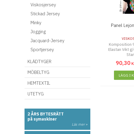
Viskosjersey
Stickad Jersey
Minky
Panel Lejo
Jogging
VISKO
Jacquard-Jersey
Komposition 
Sportjersey
Elastan Vikt 
Sta
KLÄDTYGER
90
,
30
MÖBELTYG
LÄGG I 
HEMTEXTIL
UTETYG
2 ÅRS BYTESRÄTT
på symaskiner
Läs mer »