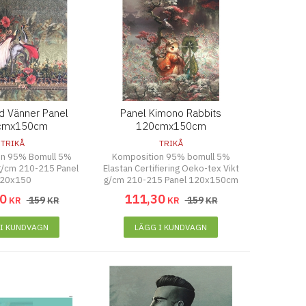
d Vänner Panel
Panel Kimono Rabbits
cmx150cm
120cmx150cm
TRIKÅ
TRIKÅ
on 95% Bomull 5%
Komposition 95% bomull 5%
 g/cm 210-215 Panel
Elastan Certifiering Oeko-tex Vikt
20x150
g/cm 210-215 Panel 120x150cm
0
111
,
30
159
159
KR
KR
KR
KR
 I KUNDVAGN
LÄGG I KUNDVAGN