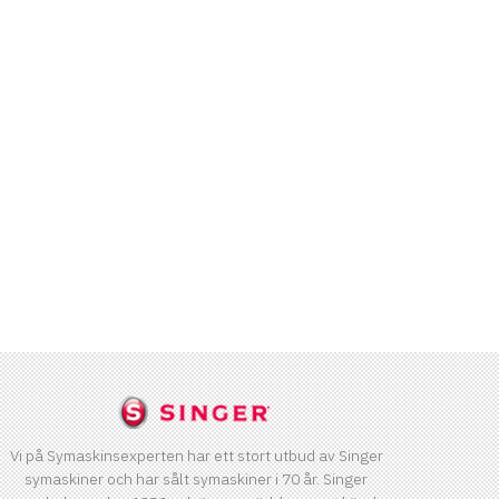
Vi på Symaskinsexperten har ett stort utbud av Singer
symaskiner och har sålt symaskiner i 70 år. Singer