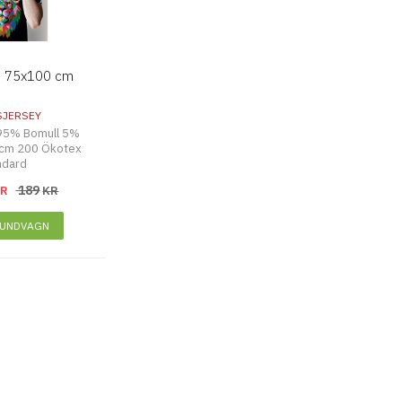
n 75x100 cm
SJERSEY
95% Bomull 5%
g/cm 200 Ökotex
ndard
189
KR
KR
KUNDVAGN