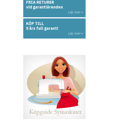
FRIA RETURER
vid garantiärenden
Läs mer »
KÖP TILL
5 års full garanti
Läs mer »