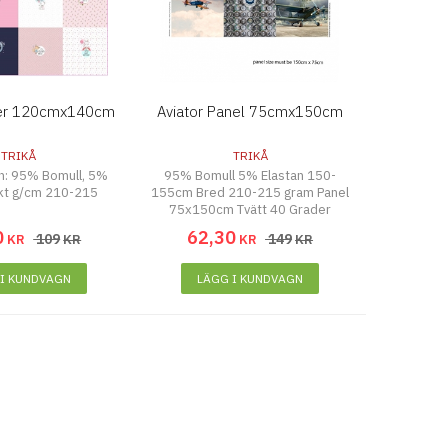
ler 120cmx140cm
Aviator Panel 75cmx150cm
TRIKÅ
TRIKÅ
n: 95% Bomull, 5%
95% Bomull 5% Elastan 150-
ikt g/cm 210-215
155cm Bred 210-215 gram Panel
75x150cm Tvätt 40 Grader
0
62
,
30
109
149
KR
KR
KR
KR
 I KUNDVAGN
LÄGG I KUNDVAGN