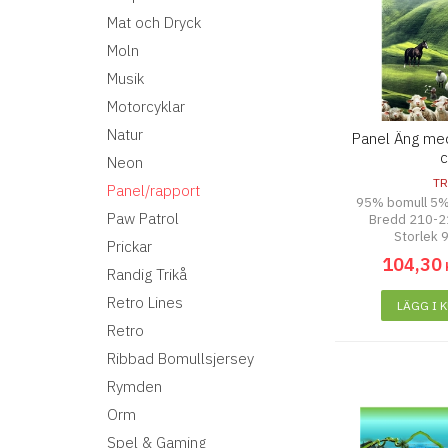
Mat och Dryck
Moln
Musik
Motorcyklar
Natur
Panel Äng med
Neon
TR
Panel/rapport
95% bomull 5%
Paw Patrol
Bredd 210-2
Storlek 
Prickar
104
,
30
Randig Trikå
Retro Lines
LÄGG I 
Retro
Ribbad Bomullsjersey
Rymden
Orm
Spel & Gaming