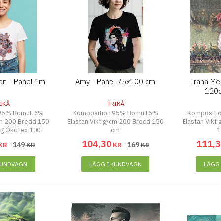
en - Panel 1m
Amy - Panel 75x100 cm
Trana Me
120
IKÅ
TRIKÅ
95% Bomull 5%
Komposition 95% Bomull 5%
Kompositi
cm 200 Bredd 150
Elastan Vikt g/cm 200 Bredd 150
Elastan Vikt
ing Ökotex 100
cm
1
104
,
30
111
,
3
149
169
KR
KR
KR
KR
KUNDVAGN
LÄGG I KUNDVAGN
LÄGG