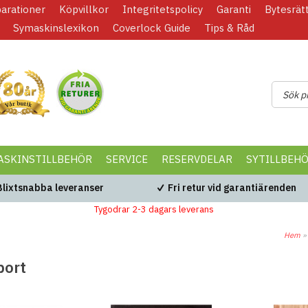
parationer
Köpvillkor
Integritetspolicy
Garanti
Bytesrät
Symaskinslexikon
Coverlock Guide
Tips & Råd
ASKINSTILLBEHÖR
SERVICE
RESERVDELAR
SYTILLBEH
Blixtsnabba leveranser
Fri retur vid garantiärenden
Tygodrar 2-3 dagars leverans
Hem
port