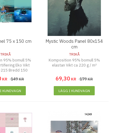
anel 75 x 150 cm
Mystic Woods Panel 80x154
cm
TRIKÅ
TRIKÅ
on 95% bomull 5%
Komposition 95% bomull 5%
tifiering Eko Vikt
elastan Vikt ca 220 g / m²
-215 Bredd 150
0
69
,
30
149
179
KR
KR
KR
KR
 I KUNDVAGN
LÄGG I KUNDVAGN