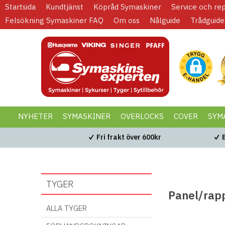
Startsida
Kundtjänst
Köpråd Symaskiner
Service och re
Felsökning Symaskiner FAQ
Om oss
Nålguide
Trådguide
NYHETER
SYMASKINER
OVERLOCKS
COVER
SYM
KAMPANJER
BLACK WEEK
Fri frakt över 600kr
TYGER
Panel/rap
ALLA TYGER