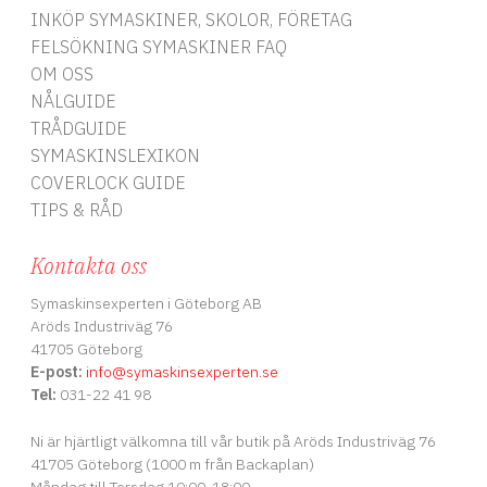
INKÖP SYMASKINER, SKOLOR, FÖRETAG
FELSÖKNING SYMASKINER FAQ
OM OSS
NÅLGUIDE
TRÅDGUIDE
SYMASKINSLEXIKON
COVERLOCK GUIDE
TIPS & RÅD
Kontakta oss
Symaskinsexperten i Göteborg AB
Aröds Industriväg 76
41705 Göteborg
E-post:
info
@symaskinsexperten.se
Tel:
031-22 41 98
Ni är hjärtligt välkomna till vår butik på Aröds Industriväg 76
41705 Göteborg (1000 m från Backaplan)