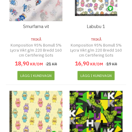
Smurfarna vit
Labubu 1
TRIKÅ
TRIKÅ
Komposition 95% Bomull 5%
Komposition 95% Bomull 5%
Lycra Vikt g/m 220 Bredd 160
Lycra Vikt g/m 220 Bredd 160
cm Certifering Gots
cm Certifering Gots
18
,
90
16
,
90
21
19
KR/DM
KR
KR/DM
KR
LÄGG I KUNDVAGN
LÄGG I KUNDVAGN