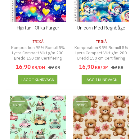
Hjärtan i Olika Färger
Unicorn Med Regnbåge
TRIKÅ
TRIKÅ
Komposition 95% Bomull 5%
Komposition 95% Bomull 5%
Lycra Compact Vikt g/m 200
Lycra Compact Vikt g/m 200
Bredd 150 cm Certifiering
Bredd 150 cm Certifiering
Ökotex
Ökotex
16
,
90
16
,
90
19
19
KR/DM
KR
KR/DM
KR
LÄGG I KUNDVAGN
LÄGG I KUNDVAGN