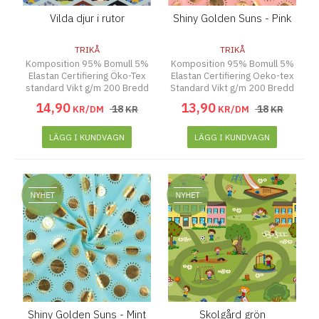
Vilda djur i rutor
Shiny Golden Suns - Pink
TRIKÅ
TRIKÅ
Komposition 95% Bomull 5%
Komposition 95% Bomull 5%
Elastan Certifiering Öko-Tex
Elastan Certifiering Oeko-tex
standard Vikt g/m 200 Bredd
Standard Vikt g/m 200 Bredd
130 cm
145 cm
14
,
90
13
,
90
18
18
KR/DM
KR
KR/DM
KR
LÄGG I KUNDVAGN
LÄGG I KUNDVAGN
Shiny Golden Suns - Mint
Skolgård grön