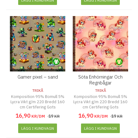
LÄGG I KUNDVAGN
LÄGG I KUNDVAGN
Gamer pixel – sand
Söta Enhörningar Och
Regnbågar
TRIKÅ
TRIKÅ
Komposition 95% Bomull 5%
Komposition 95% Bomull 5%
Lycra Vikt g/m 220 Bredd 160
Lycra Vikt g/m 220 Bredd 160
cm Certifering Gots
cm Certifering Gots
16
,
90
16
,
90
19
19
KR/DM
KR
KR/DM
KR
LÄGG I KUNDVAGN
LÄGG I KUNDVAGN