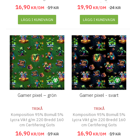
Standard
16
,
90
19
,
90
19
24
KR/DM
KR
KR/DM
KR
LÄGG I KUNDVAGN
LÄGG I KUNDVAGN
Gamer pixel – grön
Gamer pixel - svart
TRIKÅ
TRIKÅ
Komposition 95% Bomull 5%
Komposition 95% Bomull 5%
Lycra Vikt g/m 220 Bredd 160
Lycra Vikt g/m 220 Bredd 160
cm Certifering Gots
cm Certifering Gots
16
,
90
16
,
90
19
19
KR/DM
KR
KR/DM
KR