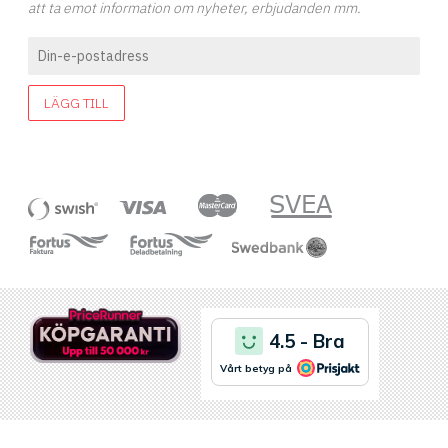
att ta emot information om nyheter, erbjudanden mm.
LÄGG TILL