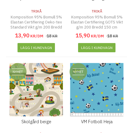
TRIKÅ
TRIKÅ
Komposition 95% Bomull 5%
Komposition 95% Bomull 5%
Elastan Certifiering Oeko-tex
Elastan Certifiering GOTS Vikt
Standard Vikt g/m 200 Bredd
g/m 200 Bredd 150 cm
145 cm
13
,
90
15
,
90
18
18
KR/DM
KR
KR/DM
KR
LÄGG I KUNDVAGN
LÄGG I KUNDVAGN
Skolgård beige
VM Fotboll Heja