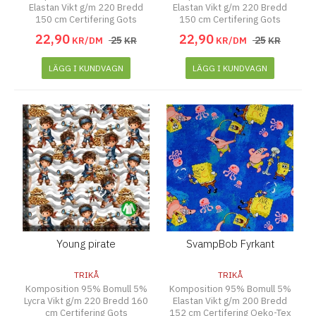
Elastan Vikt g/m 220 Bredd
Elastan Vikt g/m 220 Bredd
150 cm Certifering Gots
150 cm Certifering Gots
22
,
90
22
,
90
25
25
KR/DM
KR
KR/DM
KR
LÄGG I KUNDVAGN
LÄGG I KUNDVAGN
Young pirate
SvampBob Fyrkant
TRIKÅ
TRIKÅ
Komposition 95% Bomull 5%
Komposition 95% Bomull 5%
Lycra Vikt g/m 220 Bredd 160
Elastan Vikt g/m 200 Bredd
cm Certifering Gots
152 cm Certifering Oeko-Tex