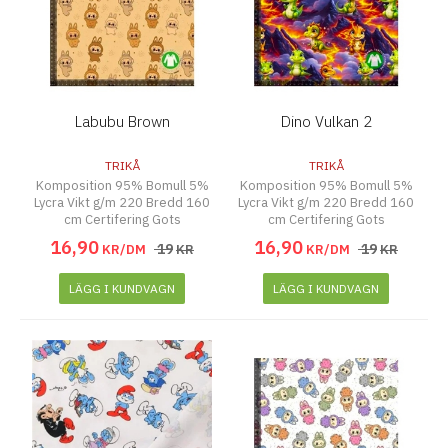
Labubu Brown
Dino Vulkan 2
TRIKÅ
TRIKÅ
Komposition 95% Bomull 5%
Komposition 95% Bomull 5%
Lycra Vikt g/m 220 Bredd 160
Lycra Vikt g/m 220 Bredd 160
cm Certifering Gots
cm Certifering Gots
16
,
90
16
,
90
19
19
KR/DM
KR
KR/DM
KR
LÄGG I KUNDVAGN
LÄGG I KUNDVAGN