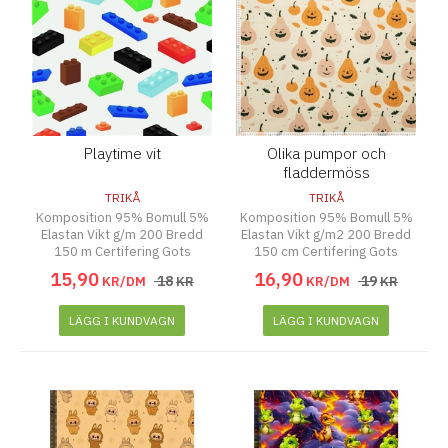
Playtime vit
Olika pumpor och
fladdermöss
TRIKÅ
TRIKÅ
Komposition 95% Bomull 5%
Komposition 95% Bomull 5%
Elastan Vikt g/m 200 Bredd
Elastan Vikt g/m2 200 Bredd
150 m Certifering Gots
150 cm Certifering Gots
15
,
90
16
,
90
18
19
KR/DM
KR
KR/DM
KR
LÄGG I KUNDVAGN
LÄGG I KUNDVAGN