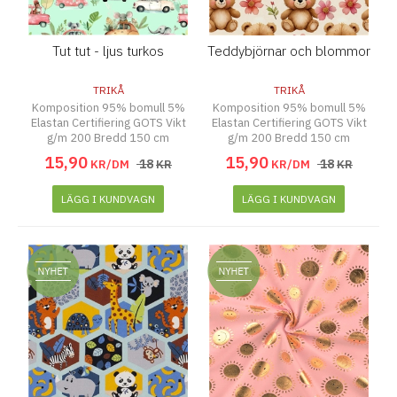
Tut tut - ljus turkos
Teddybjörnar och blommor
TRIKÅ
TRIKÅ
Komposition 95% bomull 5%
Komposition 95% bomull 5%
Elastan Certifiering GOTS Vikt
Elastan Certifiering GOTS Vikt
g/m 200 Bredd 150 cm
g/m 200 Bredd 150 cm
15
,
90
15
,
90
18
18
KR/DM
KR
KR/DM
KR
LÄGG I KUNDVAGN
LÄGG I KUNDVAGN