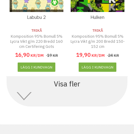
Labubu 2
Hulken
TRIKÅ
TRIKÅ
Komposition 95% Bomull 5%
Komposition 95% Bomull 5%
Lycra Vikt g/m 220 Bredd 160
Lycra Vikt g/m 200 Bredd 150-
cm Certifering Gots
152 cm
16
,
90
19
,
90
19
24
KR/DM
KR
KR/DM
KR
LÄGG I KUNDVAGN
LÄGG I KUNDVAGN
Visa fler