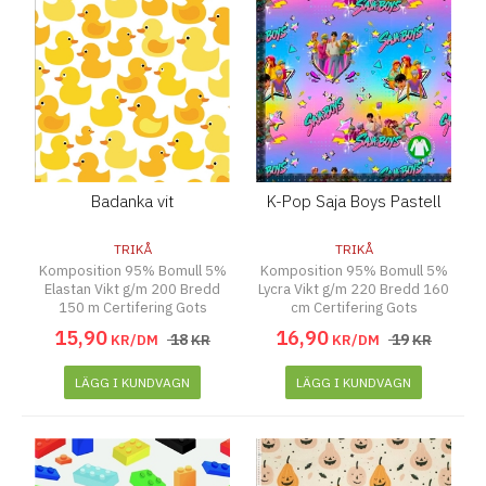
Badanka vit
K-Pop Saja Boys Pastell
TRIKÅ
TRIKÅ
Komposition 95% Bomull 5%
Komposition 95% Bomull 5%
Elastan Vikt g/m 200 Bredd
Lycra Vikt g/m 220 Bredd 160
150 m Certifering Gots
cm Certifering Gots
15
,
90
16
,
90
18
19
KR/DM
KR
KR/DM
KR
LÄGG I KUNDVAGN
LÄGG I KUNDVAGN