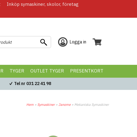
t
Inköp symaskiner, skolor, företag
Logga in
ÖR
TYGER
OUTLET TYGER
PRESENTKORT
Tel nr 031 22 41 98
Hem
»
Symaskiner
»
Janome
»
Mekaniska Symaskiner