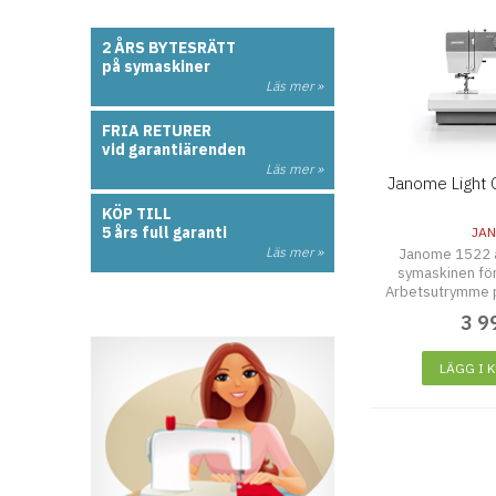
2 ÅRS BYTESRÄTT
på symaskiner
Läs mer »
FRIA RETURER
vid garantiärenden
Läs mer »
Janome Light 
KÖP TILL
5 års full garanti
JA
Läs mer »
Janome 1522 ä
symaskinen för
Arbetsutrymme 
22 sömmar, n
3 9
LÄGG I 