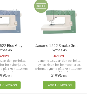
22 Blue Gray -
Janome 1522 Smoke Green -
ymaskin
Symaskin
JANOME
JANOME
2 är den perfekta
Janome 1522 är den perfekta
ör för nybörjaren.
symaskinen för för nybörjaren.
e på 170 x 110 mm,
Arbetsutrymme på 170 x 110 mm,
, nåliträdare mm
22 sömmar, nåliträdare mm
 995
3 995
KR
KR
 I KUNDVAGN
LÄGG I KUNDVAGN