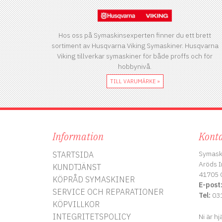
Hos oss på Symaskinsexperten finner du ett brett
sortiment av Husqvarna Viking Symaskiner. Husqvarna
Viking tillverkar symaskiner för både proffs och för
hobbynivå.
TILL VARUMÄRKE »
Information
Konta
Symask
STARTSIDA
Aröds I
KUNDTJÄNST
41705 
KÖPRÅD SYMASKINER
E-post
SERVICE OCH REPARATIONER
Tel:
031
KÖPVILLKOR
INTEGRITETSPOLICY
Ni är hj