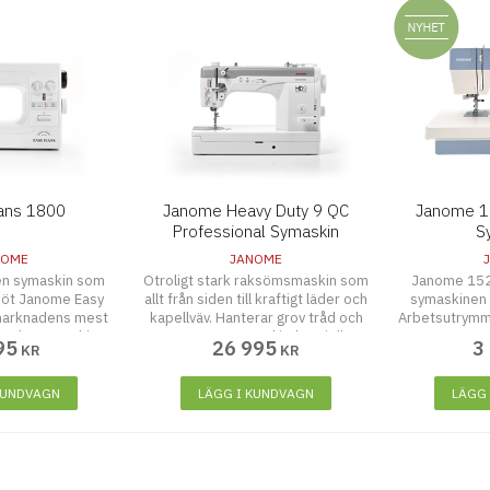
ans 1800
Janome Heavy Duty 9 QC
Janome 15
Professional Symaskin
S
NOME
JANOME
 en symaskin som
Otroligt stark raksömsmaskin som
Janome 152
 Möt Janome Easy
allt från siden till kraftigt läder och
symaskinen f
marknadens mest
kapellväv. Hanterar grov tråd och
Arbetsutrymm
starka symaskiner.
tunga tyger med industriell
22 sömmar
95
26 995
3
KR
KR
lera gånger blivit
precision. Jumbospolar som
 världen över.
rymmer mer undertråd. Står stabilt
med sina 14,5 kg.
KUNDVAGN
LÄGG I KUNDVAGN
LÄGG