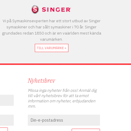
Vi på Symaskinsexperten har ett stort utbud av Singer
symaskiner och har sålt symaskiner i 70 år. Singer
grundades redan 1850 och är en vaärlden mest kända
varumärken.
TILL VARUMÄRKE »
Nyhetsbrev
Missa inga nyheter från oss! Anmäl dig
till vårt nyhetsbrev för att ta emot
information om nyheter, erbjudanden
mm.