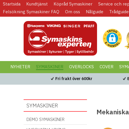
Startsida
Kundtjänst
Köpråd Symaskiner
Service och re
Felsökning Symaskiner FAQ
Om oss
Nålguide
Trådguide
NYHETER
SYMASKINER
OVERLOCKS
COVER
SYM
KAMPANJER
BLACK WEEK
Fri frakt över 600kr
SYMASKINER
Mekaniska
DEMO SYMASKINER