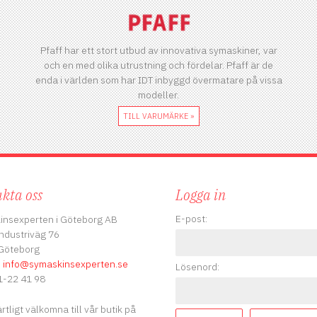
Pfaff har ett stort utbud av innovativa symaskiner, var
och en med olika utrustning och fördelar. Pfaff är de
enda i världen som har IDT inbyggd övermatare på vissa
modeller.
TILL VARUMÄRKE »
kta oss
Logga in
E-post:
insexperten i Göteborg AB
ndustriväg 76
Göteborg
:
info
@symaskinsexperten.se
Lösenord:
-22 41 98
ärtligt välkomna till vår butik på