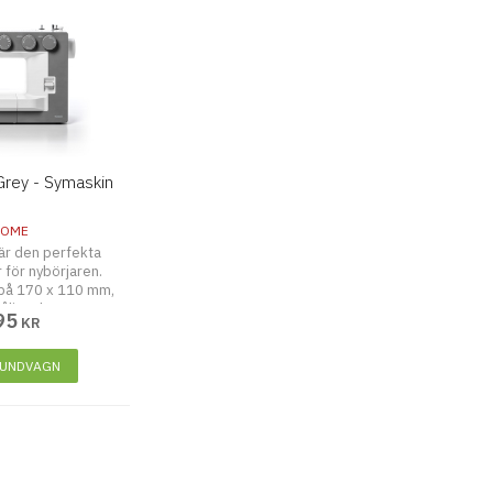
Grey - Symaskin
NOME
r den perfekta
 för nybörjaren.
på 170 x 110 mm,
åliträdare mm
95
KR
KUNDVAGN