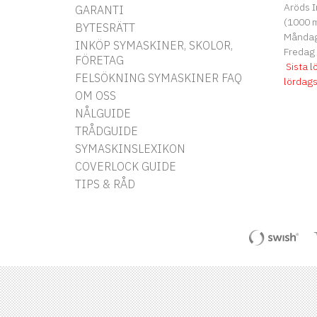
Aröds I
GARANTI
(1000 m
BYTESRÄTT
Måndag 
INKÖP SYMASKINER, SKOLOR,
Fredag
FÖRETAG
Sista l
FELSÖKNING SYMASKINER FAQ
lördag
OM OSS
NÅLGUIDE
TRÅDGUIDE
SYMASKINSLEXIKON
COVERLOCK GUIDE
TIPS & RÅD