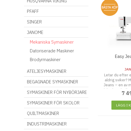
HUSQVARNA VIKING
PFAFF
SINGER
JANOME
Mekaniska Symaskiner
Datoriserade Maskiner
Easy Je
Brodyrmaskiner
JA
ATELJESYMASKINER
Letar du efter
aldrig sviker?
BEGAGNADE SYMASKINER
Jeans – en av 
älskade och slit
SYMASKINER FÖR NYBÖRJARE
7 4
Easy Jeans har f
Bäst i test”
SYMASKINER FÖR SKOLOR
LÄGG I 
QUILTMASKINER
INDUSTRIMASKINER