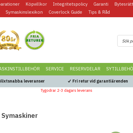
parationer
Köpvillkor
Integritetspolicy
Garanti
Bytesrät
Symaskinslexikon
Coverlock Guide
Tips & Råd
ASKINSTILLBEHÖR
SERVICE
RESERVDELAR
SYTILLBEH
Blixtsnabba leveranser
Fri retur vid garantiärenden
Tygodrar 2-3 dagars leverans
 Symaskiner