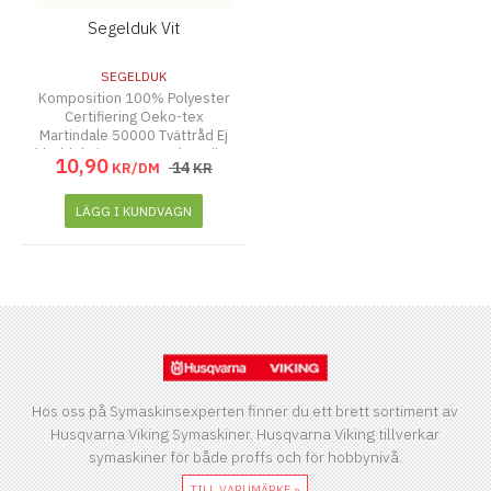
Segelduk Vit
SEGELDUK
Komposition 100% Polyester
Certifiering Oeko-tex
Martindale 50000 Tvättråd Ej
klorblekning Ingen torktumling
10
,
90
14
KR/DM
KR
Upp till 100 grader Vikt 150
gsm Bredd (cm)150 cm
LÄGG I KUNDVAGN
Hos oss på Symaskinsexperten finner du ett brett sortiment av
Husqvarna Viking Symaskiner. Husqvarna Viking tillverkar
symaskiner för både proffs och för hobbynivå.
TILL VARUMÄRKE »