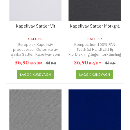
Kapellväv Sattler Vit
Kapellväv Sattler Mörkgrå
SATTLER
SATTLER
Europeisk Kapellväv
Komposition 100% PAN
producerad i Österrike av
Tvättråd Handtvätt Ej
anrika Sattler. Kapellväv som
klorblekning Ingen torktumling
tål ett högt vattentryck och är
Ingen strykning Ej kemtvätt
36
,
90
36
,
90
44
44
KR/DM
KR
KR/DM
KR
därför mycket lämpad som
Vikt340 gsm Bredd (cm) 150
kapell till båtar i våra nordiska
cm
klimat. Vattenpelare 900 mm,
LÄGG I KUNDVAGN
LÄGG I KUNDVAGN
Ljushärdighet 7, UV tålighet 7,
Draghållfasthet: varp 145, väft
98