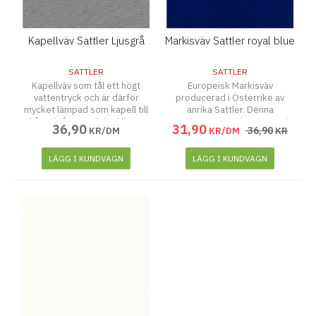
Kapellväv Sattler Ljusgrå
Markisväv Sattler royal blue
SATTLER
SATTLER
Kapellväv som tål ett högt
Europeisk Markisväv
vattentryck och är därför
producerad i Österrike av
mycket lämpad som kapell till
anrika Sattler. Denna
båtar i våra nordiska klimat.
Markisväv är mycket tätvävd,
36
,
90
31
,
90
36
,
90
KR/DM
KR/DM
KR
Vattenpelare 900 mm,
har upp till 50% bättre
Ljushärdighet 7, UV tålighet 7,
smutsavvisning än markisväv
Draghållfasthet: varp 145, väft
av akrylfiber och är PVC-fri.
LÄGG I KUNDVAGN
LÄGG I KUNDVAGN
98