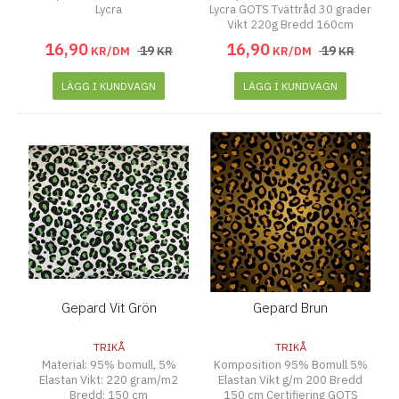
Lycra
Lycra GOTS Tvättråd 30 grader
Vikt 220g Bredd 160cm
16
,
90
16
,
90
19
19
KR/DM
KR
KR/DM
KR
LÄGG I KUNDVAGN
LÄGG I KUNDVAGN
Gepard Vit Grön
Gepard Brun
TRIKÅ
TRIKÅ
Material: 95% bomull, 5%
Komposition 95% Bomull 5%
Elastan Vikt: 220 gram/m2
Elastan Vikt g/m 200 Bredd
Bredd: 150 cm
150 cm Certifiering GOTS