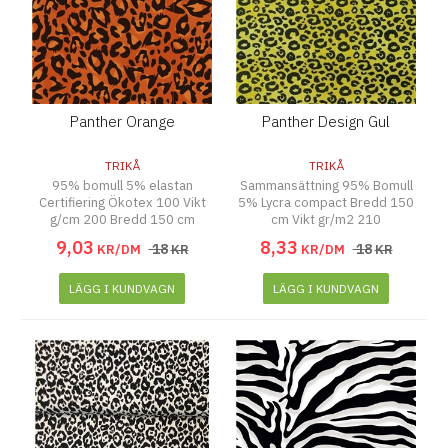
Panther Orange
Panther Design Gul
TRIKÅ
TRIKÅ
95% bomull 5% elastan
Sammansättning 95% Bomull
Certifiering Ökotex 100 Vikt
5% Lycra compact Bredd 150
g/cm 200 Bredd 150 cm
cm Vikt gr/m2 210
9
,
03
8
,
33
18
18
KR/DM
KR
KR/DM
KR
LÄGG I KUNDVAGN
LÄGG I KUNDVAGN