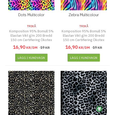
Dots Multicolor
Zebra Multicolour
TRIKÅ
TRIKÅ
Komposition 95% Bomull 5%
Komposition 95% Bomull 5%
Elastan Vikt g/m 200 Bredd
Elastan Vikt g/m 200 Bredd
150 cm Certifiering Ökotex
150 cm Certifiering Ökotex
16
,
90
16
,
90
19
19
KR/DM
KR
KR/DM
KR
LÄGG I KUNDVAGN
LÄGG I KUNDVAGN