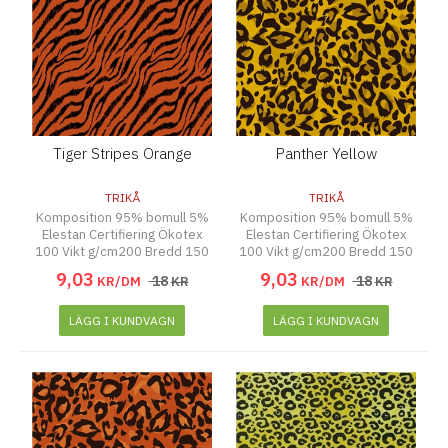
Tiger Stripes Orange
Panther Yellow
TRIKÅ
TRIKÅ
Komposition 95% bomull 5%
Komposition 95% bomull 5%
Elestan Certifiering Ökotex
Elestan Certifiering Ökotex
100 Vikt g/cm200 Bredd 150
100 Vikt g/cm200 Bredd 150
cm
cm
9
,
03
9
,
03
18
18
KR/DM
KR
KR/DM
KR
LÄGG I KUNDVAGN
LÄGG I KUNDVAGN