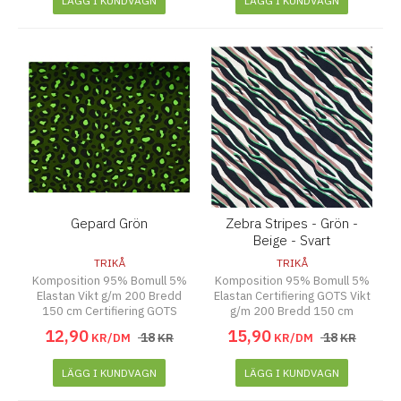
LÄGG I KUNDVAGN
LÄGG I KUNDVAGN
Gepard Grön
Zebra Stripes - Grön -
Beige - Svart
TRIKÅ
TRIKÅ
Komposition 95% Bomull 5%
Komposition 95% Bomull 5%
Elastan Vikt g/m 200 Bredd
Elastan Certifiering GOTS Vikt
150 cm Certifiering GOTS
g/m 200 Bredd 150 cm
12
,
90
15
,
90
18
18
KR/DM
KR
KR/DM
KR
LÄGG I KUNDVAGN
LÄGG I KUNDVAGN