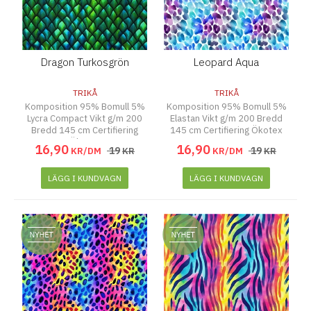
Dragon Turkosgrön
Leopard Aqua
TRIKÅ
TRIKÅ
Komposition 95% Bomull 5%
Komposition 95% Bomull 5%
Lycra Compact Vikt g/m 200
Elastan Vikt g/m 200 Bredd
Bredd 145 cm Certifiering
145 cm Certifiering Ökotex
Ökotex
16
,
90
16
,
90
19
19
KR/DM
KR
KR/DM
KR
LÄGG I KUNDVAGN
LÄGG I KUNDVAGN