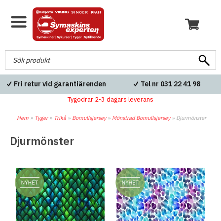
Fri frakt över 600kr
Blixtsnabba leveranser
Tygodrar 2-3 dagars leverans
Hem
»
Tyger
»
Trikå
»
Bomullsjersey
»
Mönstrad Bomullsjersey
»
Djurmönster
Djurmönster