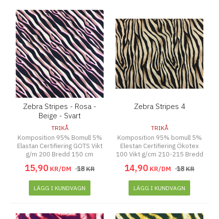
Zebra Stripes - Rosa -
Zebra Stripes 4
Beige - Svart
TRIKÅ
TRIKÅ
Komposition 95% Bomull 5%
Komposition 95% bomull 5%
Elastan Certifiering GOTS Vikt
Elestan Certifiering Ökotex
g/m 200 Bredd 150 cm
100 Vikt g/cm 210-215 Bredd
150-155 cm
15
,
90
14
,
90
18
18
KR/DM
KR
KR/DM
KR
LÄGG I KUNDVAGN
LÄGG I KUNDVAGN