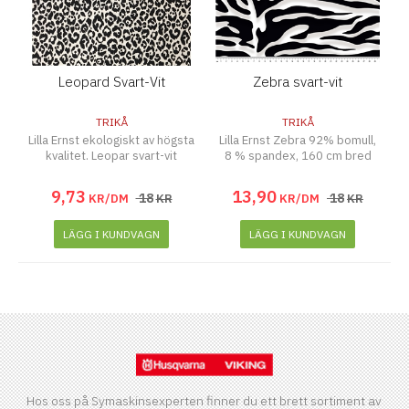
Leopard Svart-Vit
Zebra svart-vit
TRIKÅ
TRIKÅ
Lilla Ernst ekologiskt av högsta
Lilla Ernst Zebra 92% bomull,
kvalitet. Leopar svart-vit
8 % spandex, 160 cm bred
9
,
73
13
,
90
18
18
KR/DM
KR
KR/DM
KR
LÄGG I KUNDVAGN
LÄGG I KUNDVAGN
Hos oss på Symaskinsexperten finner du ett brett sortiment av