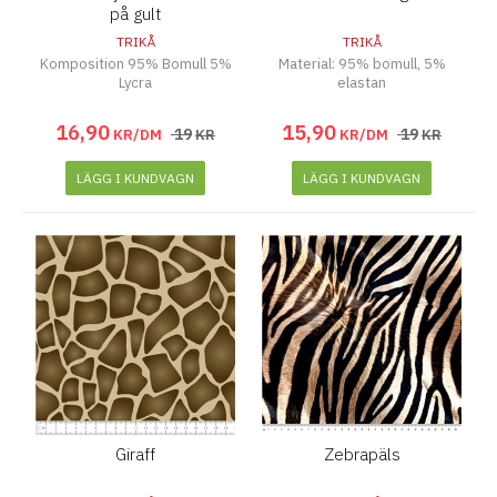
på gult
TRIKÅ
TRIKÅ
Komposition 95% Bomull 5%
Material: 95% bomull, 5%
Lycra
elastan
16
,
90
15
,
90
19
19
KR/DM
KR
KR/DM
KR
LÄGG I KUNDVAGN
LÄGG I KUNDVAGN
Giraff
Zebrapäls