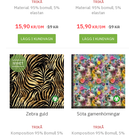
TRIKÅ
TRIKÅ
Material: 95% bomull, 5%
Material: 95% bomull, 5%
elastan
elastan
15
,
90
15
,
90
19
19
KR/DM
KR
KR/DM
KR
LÄGG I KUNDVAGN
LÄGG I KUNDVAGN
Zebra guld
Söta garnenhörningar
TRIKÅ
TRIKÅ
Komposition 95% Bomull 5%
Komposition 95% Bomull, 5%