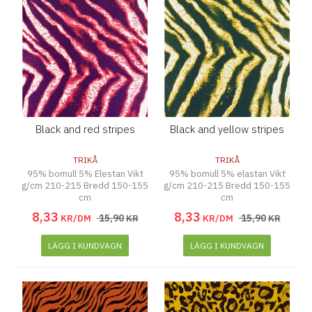
Black and red stripes
Black and yellow stripes
TRIKÅ
TRIKÅ
95% bomull 5% Elestan Vikt
95% bomull 5% elastan Vikt
g/cm 210-215 Bredd 150-155
g/cm 210-215 Bredd 150-155
cm
cm
8
,
33
8
,
33
15
,
90
15
,
90
KR/DM
KR
KR/DM
KR
LÄGG I KUNDVAGN
LÄGG I KUNDVAGN