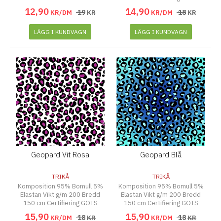
12
,
90
14
,
90
19
18
KR/DM
KR
KR/DM
KR
LÄGG I KUNDVAGN
LÄGG I KUNDVAGN
Geopard Vit Rosa
Geopard Blå
TRIKÅ
TRIKÅ
Komposition 95% Bomull 5%
Komposition 95% Bomull 5%
Elastan Vikt g/m 200 Bredd
Elastan Vikt g/m 200 Bredd
150 cm Certifiering GOTS
150 cm Certifiering GOTS
15
,
90
15
,
90
18
18
KR/DM
KR
KR/DM
KR