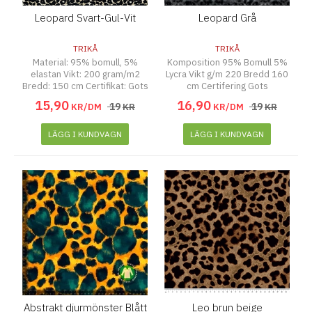
Leopard Svart-Gul-Vit
Leopard Grå
TRIKÅ
TRIKÅ
Material: 95% bomull, 5%
Komposition 95% Bomull 5%
elastan Vikt: 200 gram/m2
Lycra Vikt g/m 220 Bredd 160
Bredd: 150 cm Certifikat: Gots
cm Certifering Gots
15
,
90
16
,
90
19
19
KR/DM
KR
KR/DM
KR
LÄGG I KUNDVAGN
LÄGG I KUNDVAGN
Abstrakt djurmönster Blått
Leo brun beige