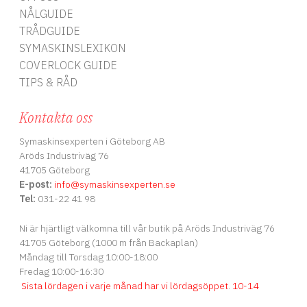
NÅLGUIDE
TRÅDGUIDE
SYMASKINSLEXIKON
COVERLOCK GUIDE
TIPS & RÅD
Kontakta oss
Symaskinsexperten i Göteborg AB
Aröds Industriväg 76
41705 Göteborg
E-post:
info
@symaskinsexperten.se
Tel:
031-22 41 98
Ni är hjärtligt välkomna till vår butik på Aröds Industriväg 76
41705 Göteborg (1000 m från Backaplan)
Måndag till Torsdag 10:00-18:00
Fredag 10:00-16:30
Sista lördagen i varje månad har vi lördagsöppet
.
10-14