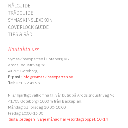
NÅLGUIDE
TRÅDGUIDE
SYMASKINSLEXIKON
COVERLOCK GUIDE
TIPS & RÅD
Kontakta oss
Symaskinsexperten i Göteborg AB
Aröds Industriväg 76
41705 Göteborg
E-post:
info
@symaskinsexperten.se
Tel:
031-22 41 98
Ni är hjärtligt välkomna till vår butik på Aröds Industriväg 76
41705 Göteborg (1000 m från Backaplan)
Måndag till Torsdag 10:00-18:00
Fredag 10:00-16:30
Sista lördagen i varje månad har vi lördagsöppet
.
10-14