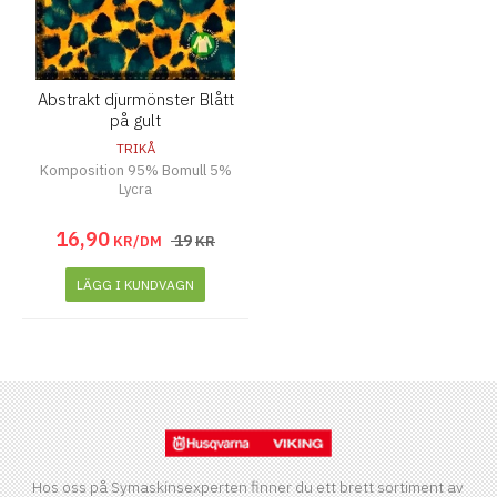
Abstrakt djurmönster Blått
på gult
TRIKÅ
Komposition 95% Bomull 5%
Lycra
16
,
90
19
KR/DM
KR
LÄGG I KUNDVAGN
Hos oss på Symaskinsexperten finner du ett brett sortiment av