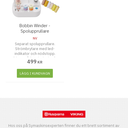
Bobbin Winder -
Spolupprullare
NV
Separat spolupprullare.
Strömbrytare med led-
indikator och nödstopp.
Vikbart trådstativ design för
499
KR
alla storlekar av trådrullar.
LÄGG I KUNDVAGN
Hos oss på Symaskinsexperten finner du ett brett sortiment av