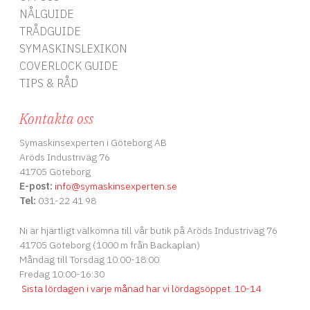
NÅLGUIDE
TRÅDGUIDE
SYMASKINSLEXIKON
COVERLOCK GUIDE
TIPS & RÅD
Kontakta oss
Symaskinsexperten i Göteborg AB
Aröds Industriväg 76
41705 Göteborg
E-post:
info
@symaskinsexperten.se
Tel:
031-22 41 98
Ni är hjärtligt välkomna till vår butik på Aröds Industriväg 76
41705 Göteborg (1000 m från Backaplan)
Måndag till Torsdag 10:00-18:00
Fredag 10:00-16:30
Sista lördagen i varje månad har vi lördagsöppet
.
10-14