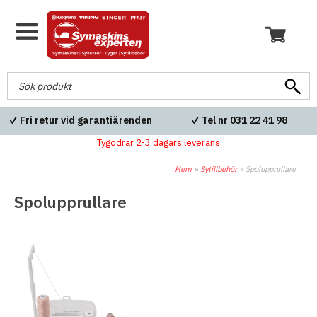
eranser
Fri retur vid garantiärenden
Tel nr 031 22 
Tygodrar 2-3 dagars leverans
Hem
»
Sytillbehör
»
Spolupprullare
Spolupprullare