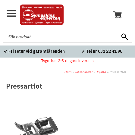
Fri retur vid garantiärenden
Tel nr 031 22 41 98
Tygodrar 2-3 dagars leverans
Hem
»
Reservdelar
»
Toyota
»
Pressartfot
Pressartfot