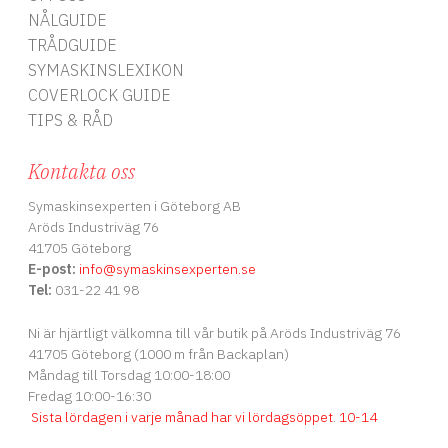
NÅLGUIDE
TRÅDGUIDE
SYMASKINSLEXIKON
COVERLOCK GUIDE
TIPS & RÅD
Kontakta oss
Symaskinsexperten i Göteborg AB
Aröds Industriväg 76
41705 Göteborg
E-post:
info
@symaskinsexperten.se
Tel:
031-22 41 98
Ni är hjärtligt välkomna till vår butik på Aröds Industriväg 76
41705 Göteborg (1000 m från Backaplan)
Måndag till Torsdag 10:00-18:00
Fredag 10:00-16:30
Sista lördagen i varje månad har vi lördagsöppet
.
10-14