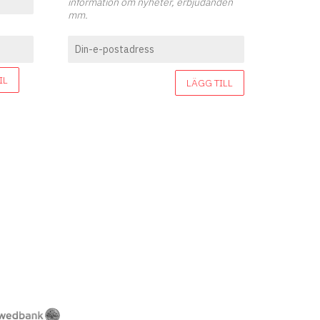
information om nyheter, erbjudanden
mm.
IL
LÄGG TILL