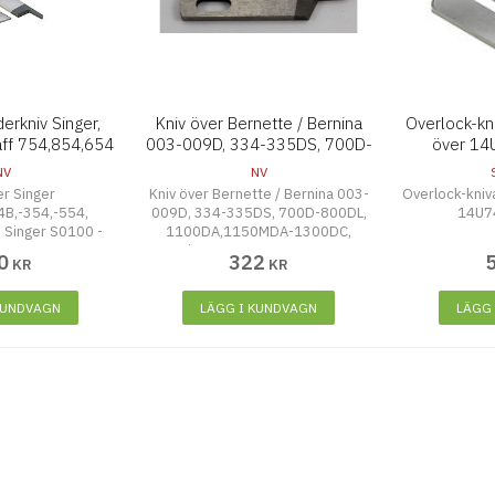
erkniv Singer,
Kniv över Bernette / Bernina
Overlock-kn
aff 754,854,654
003-009D, 334-335DS, 700D-
över 14
800DL MM
NV
NV
er Singer
Kniv över Bernette / Bernina 003-
Overlock-kniv
B,-354,-554,
009D, 334-335DS, 700D-800DL,
14U7
Singer S0100 -
1100DA,1150MDA-1300DC,
5 mm
Bernina 2000D-2000DCE, JUKI
0
322
KR
KR
MO613-655DE, Huskylock 360D
KUNDVAGN
LÄGG I KUNDVAGN
LÄGG