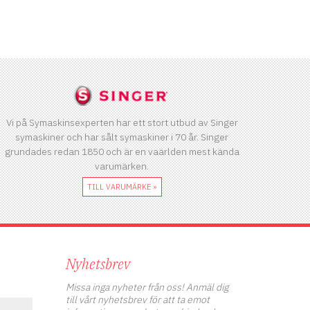
Vi på Symaskinsexperten har ett stort utbud av Singer
symaskiner och har sålt symaskiner i 70 år. Singer
grundades redan 1850 och är en vaärlden mest kända
varumärken.
TILL VARUMÄRKE »
Nyhetsbrev
Missa inga nyheter från oss! Anmäl dig
till vårt nyhetsbrev för att ta emot