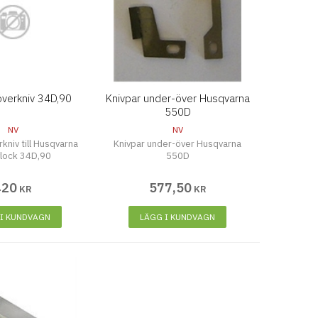
överkniv 34D,90
Knivpar under-över Husqvarna
550D
NV
NV
kniv till Husqvarna
Knivpar under-över Husqvarna
lock 34D,90
550D
420
577
,
50
KR
KR
 I KUNDVAGN
LÄGG I KUNDVAGN