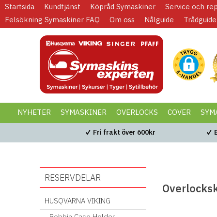
Startsida
Kundtjänst
Köpråd Symaskiner
Service och re
Felsökning Symaskiner FAQ
Om oss
Nålguide
Trådguide
NYHETER
SYMASKINER
OVERLOCKS
COVER
SYM
KAMPANJER
BLACK WEEK
Fri frakt över 600kr
RESERVDELAR
Overlocksk
HUSQVARNA VIKING
Bobbin Case Holder