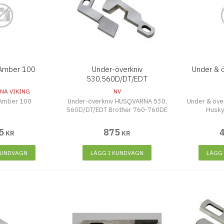
 Amber 100
Under-överkniv
Under & 
530,560D/DT/EDT
NA VIKING
NV
 Amber 100
Under-överkniv HUSQVARNA 530,
Under & över
560D/DT/EDT Brother 760-760DE
Husky
5
875
KR
KR
KUNDVAGN
LÄGG I KUNDVAGN
LÄGG