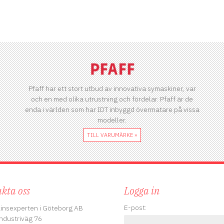
Pfaff har ett stort utbud av innovativa symaskiner, var
och en med olika utrustning och fördelar. Pfaff är de
enda i världen som har IDT inbyggd övermatare på vissa
modeller.
TILL VARUMÄRKE »
kta oss
Logga in
E-post:
insexperten i Göteborg AB
ndustriväg 76