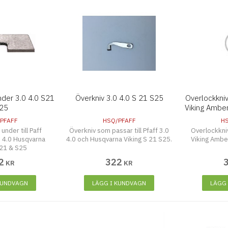
nder 3.0 4.0 S21
Överkniv 3.0 4.0 S 21 S25
Overlockkni
25
Viking Ambe
PFAFF
HSQ/PFAFF
H
under till Paff
Överkniv som passar till Pfaff 3.0
Overlockkni
, 4.0 Husqvarna
4.0 och Husqvarna Viking S 21 S25.
Viking Ambe
S21 & S25
2
322
KR
KR
KUNDVAGN
LÄGG I KUNDVAGN
LÄGG