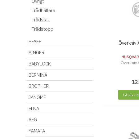
Övrigt
Trådhållare
Trådställ
Trådstopp
PFAFF
Överkniv
SINGER
HUSQVAR
Överkniv
BABYLOCK
BERNINA
12
BROTHER
LÄGG I 
JANOME
ELNA
AEG
YAMATA