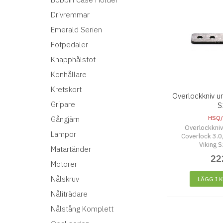
Drivremmar
Emerald Serien
Fotpedaler
Knapphålsfot
Konhållare
Kretskort
Overlockkniv u
Gripare
S
HSQ/
Gångjärn
Overlockkniv 
Lampor
Coverlock 3.0
Viking 
Matartänder
22
Motorer
Nålskruv
LÄGG I 
Nåliträdare
Nålstång Komplett