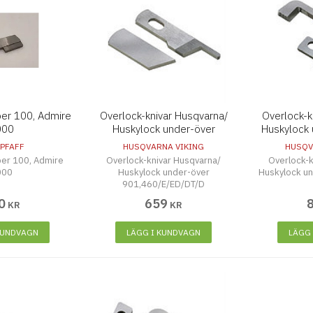
er 100, Admire
Overlock-knivar Husqvarna/
Overlock-k
000
Huskylock under-över
Huskylock 
901,460/E/ED/DT/D
9
PFAFF
HUSQVARNA VIKING
HUSQV
er 100, Admire
Overlock-knivar Husqvarna/
Overlock-k
000
Huskylock under-över
Huskylock u
901,460/E/ED/DT/D
0
659
KR
KR
KUNDVAGN
LÄGG I KUNDVAGN
LÄGG