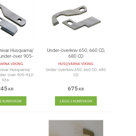
nivar Husqvarna/
Under-överkniv 650, 660 CD,
under-över 905-
680 CD
10-936
ARNA VIKING
HUSQVARNA VIKING
nivar Husqvarna/
Under-överkniv 650, 660 CD, 680
nder-över 905-910-
CD
936
845
675
KR
KR
 I KUNDVAGN
LÄGG I KUNDVAGN