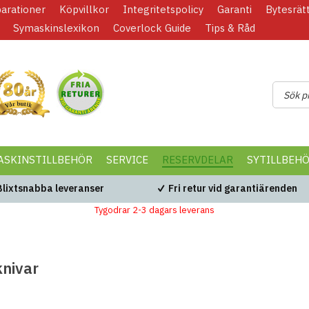
parationer
Köpvillkor
Integritetspolicy
Garanti
Bytesrät
Symaskinslexikon
Coverlock Guide
Tips & Råd
ASKINSTILLBEHÖR
SERVICE
RESERVDELAR
SYTILLBEH
Blixtsnabba leveranser
Fri retur vid garantiärenden
Tygodrar 2-3 dagars leverans
nivar