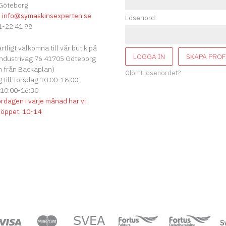
Göteborg
:
info
@symaskinsexperten.se
Lösenord:
-22 41 98
ärtligt välkomna till vår butik på
LOGGA IN
SKAPA PROF
ndustriväg 76 41705 Göteborg
 från Backaplan)
Glömt lösenordet?
till Torsdag 10:00-18:00
 10:00-16:30
ördagen i varje månad har vi
söppet
.
10-14