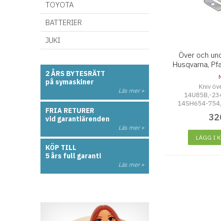
TOYOTA
BATTERIER
JUKI
Över och und
Husqvarna, Pf
2 ÅRS BYTESRÄTT
på symaskiner
Kniv öv
Läs mer »
14U85B,-234
14SH654-754, 
FRIA RETURER
S10
32
vid garantiärenden
Läs mer »
LÄGG I 
KÖP TILL
5 års full garanti
Läs mer »