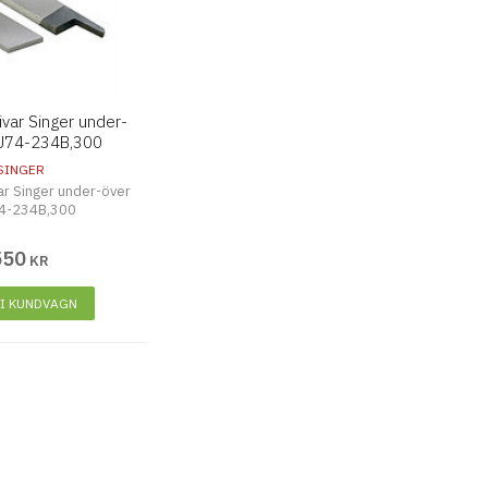
ivar Singer under-
U74-234B,300
SINGER
ar Singer under-över
4-234B,300
550
KR
 I KUNDVAGN