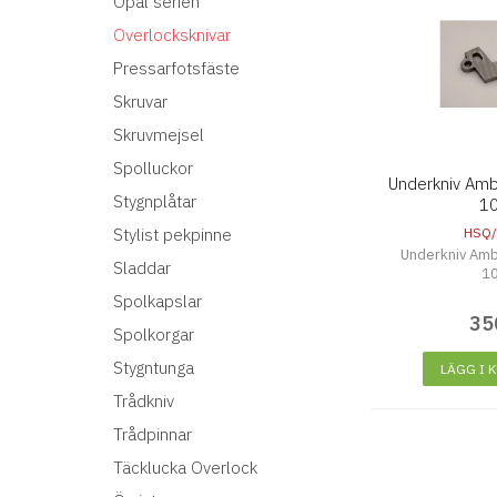
Opal serien
Overlocksknivar
Pressarfotsfäste
Skruvar
Skruvmejsel
Spolluckor
Underkniv Amb
Stygnplåtar
1
Stylist pekpinne
HSQ/
Underkniv Amb
Sladdar
1
Spolkapslar
35
Spolkorgar
Stygntunga
LÄGG I 
Trådkniv
Trådpinnar
Täcklucka Overlock