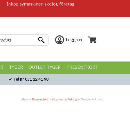
t
Inköp symaskiner, skolor, företag
Logga in
ÖR
TYGER
OUTLET TYGER
PRESENTKORT
Tel nr 031 22 41 98
Hem
»
Reservdelar
»
Husqvarna Viking
»
Overlocksknivar