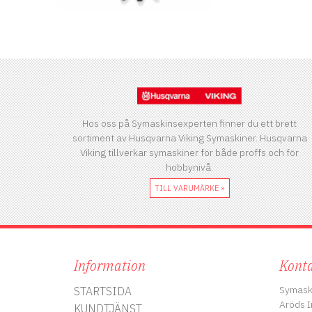
Hos oss på Symaskinsexperten finner du ett brett
sortiment av Husqvarna Viking Symaskiner. Husqvarna
Viking tillverkar symaskiner för både proffs och för
hobbynivå.
TILL VARUMÄRKE »
Information
Konta
Symask
STARTSIDA
Aröds I
KUNDTJÄNST