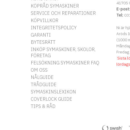
41705 
KÖPRÅD SYMASKINER
E-post
SERVICE OCH REPARATIONER
Tel:
031
KÖPVILLKOR
INTEGRITETSPOLICY
Ni är hj
Aröds I
GARANTI
(1000 m
BYTESRÄTT
Måndag 
INKÖP SYMASKINER, SKOLOR,
Fredag
FÖRETAG
Sista l
FELSÖKNING SYMASKINER FAQ
lördag
OM OSS
NÅLGUIDE
TRÅDGUIDE
SYMASKINSLEXIKON
COVERLOCK GUIDE
TIPS & RÅD