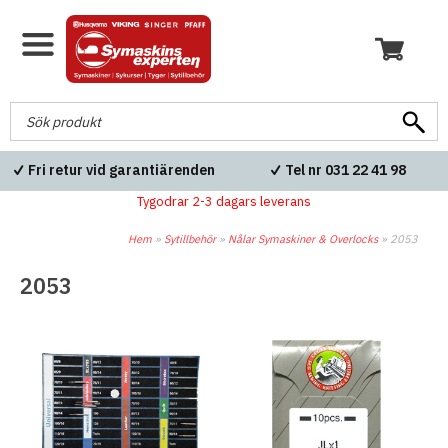
Fri retur vid garantiärenden
Tel nr 031 22 41 98
Tygodrar 2-3 dagars leverans
Hem
»
Sytillbehör
»
Nålar Symaskiner & Overlocks
»
2053
2053