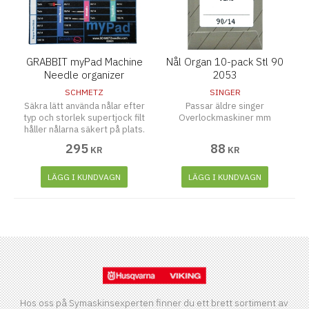
GRABBIT myPad Machine
Nål Organ 10-pack Stl 90
Needle organizer
2053
SCHMETZ
SINGER
Säkra lätt använda nålar efter
Passar äldre singer
typ och storlek supertjock filt
Overlockmaskiner mm
håller nålarna säkert på plats.
295
88
KR
KR
LÄGG I KUNDVAGN
LÄGG I KUNDVAGN
Hos oss på Symaskinsexperten finner du ett brett sortiment av