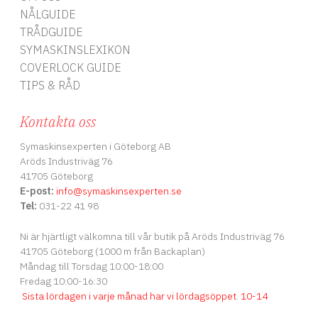
NÅLGUIDE
TRÅDGUIDE
SYMASKINSLEXIKON
COVERLOCK GUIDE
TIPS & RÅD
Kontakta oss
Symaskinsexperten i Göteborg AB
Aröds Industriväg 76
41705 Göteborg
E-post:
info
@symaskinsexperten.se
Tel:
031-22 41 98
Ni är hjärtligt välkomna till vår butik på Aröds Industriväg 76
41705 Göteborg (1000 m från Backaplan)
Måndag till Torsdag 10:00-18:00
Fredag 10:00-16:30
Sista lördagen i varje månad har vi lördagsöppet
.
10-14