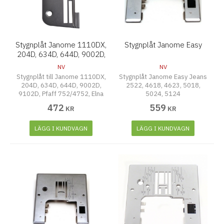
Stygnplåt Janome 1110DX,
Stygnplåt Janome Easy
204D, 634D, 644D, 9002D,
9102D mm
NV
NV
Stygnplåt till Janome 1110DX,
Stygnplåt Janome Easy Jeans
204D, 634D, 644D, 9002D,
2522, 4618, 4623, 5018,
9102D, Pfaff 752/4752, Elna
5024, 5124
664, 664 PRO
472
559
KR
KR
LÄGG I KUNDVAGN
LÄGG I KUNDVAGN