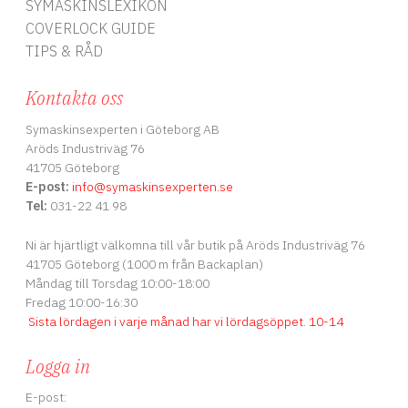
SYMASKINSLEXIKON
COVERLOCK GUIDE
TIPS & RÅD
Kontakta oss
Symaskinsexperten i Göteborg AB
Aröds Industriväg 76
41705 Göteborg
E-post:
info
@symaskinsexperten.se
Tel:
031-22 41 98
Ni är hjärtligt välkomna till vår butik på Aröds Industriväg 76
41705 Göteborg (1000 m från Backaplan)
Måndag till Torsdag 10:00-18:00
Fredag 10:00-16:30
Sista lördagen i varje månad har vi lördagsöppet
.
10-14
Logga in
E-post: