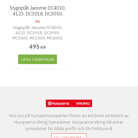
Stygnplåt Janome DC4030,
4123, DC3018, DC3050,
MC3000 mm
NV
Stygnplåt Janome DC4030,
4123, DC3018, DC3050,
MC3000, MC3500, MC4000,
MC4018, MC4023, MC4800,
495
KR
MC5000, MC570, ELNA 6003,
6004, HUSQVARNA 219, 224
(756604107)
LÄGG I KUNDVAGN
Hos oss på Symaskinsexperten finner du ett brett sortiment av
Husqvarna Viking Symaskiner. Husqvarna Viking tillverkar
symaskiner för både proffs och för hobbynivå.
TILL VARUMÄRKE »