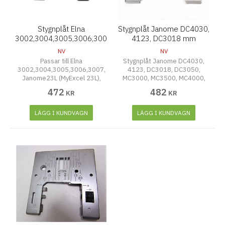
Stygnplåt Elna
Stygnplåt Janome DC4030,
3002,3004,3005,3006,3007,
4123, DC3018 mm
Janome23L
NV
NV
Passar till Elna
Stygnplåt Janome DC4030,
3002,3004,3005,3006,3007,
4123, DC3018, DC3050,
Janome23L (MyExcel 23L),
MC3000, MC3500, MC4000,
3023, 3123, 6147, MW3018
MC4018, MC4023, MC4800,
472
482
KR
KR
(MyExcel 18W), MX3123, S-
MC5000, MC570, ELNA 6003,
3023 Schoolmate
6004, HUSQVARNA 219, 224
LÄGG I KUNDVAGN
LÄGG I KUNDVAGN