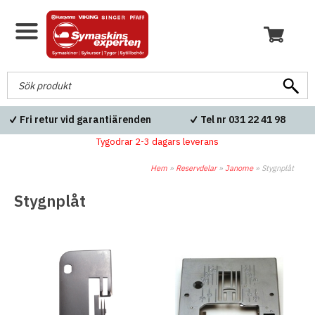
Fri retur vid garantiärenden
Tel nr 031 22 41 98
Tygodrar 2-3 dagars leverans
Hem
»
Reservdelar
»
Janome
»
Stygnplåt
Stygnplåt