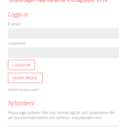
Sista lördagen i varje månad har vi lördagsöppet
.
10-14
Logga in
E-post:
Lösenord:
LOGGA IN
SKAPA PROFIL
Glömt lösenordet?
Nyhetsbrev
Missa inga nyheter från oss! Anmäl dig till vårt nyhetsbrev för
att ta emot information om nyheter, erbjudanden mm.