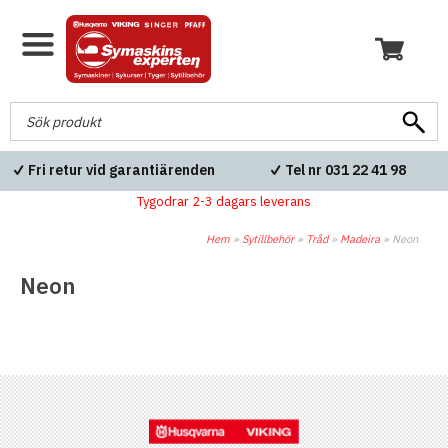
Fri retur vid garantiärenden
Tel nr 031 22 41 98
Tygodrar 2-3 dagars leverans
Hem
»
Sytillbehör
»
Tråd
»
Madeira
»
Neon
Neon