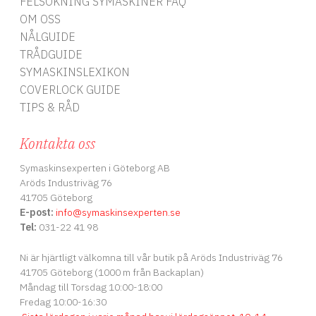
FELSÖKNING SYMASKINER FAQ
OM OSS
NÅLGUIDE
TRÅDGUIDE
SYMASKINSLEXIKON
COVERLOCK GUIDE
TIPS & RÅD
Kontakta oss
Symaskinsexperten i Göteborg AB
Aröds Industriväg 76
41705 Göteborg
E-post:
info
@symaskinsexperten.se
Tel:
031-22 41 98
Ni är hjärtligt välkomna till vår butik på Aröds Industriväg 76
41705 Göteborg (1000 m från Backaplan)
Måndag till Torsdag 10:00-18:00
Fredag 10:00-16:30