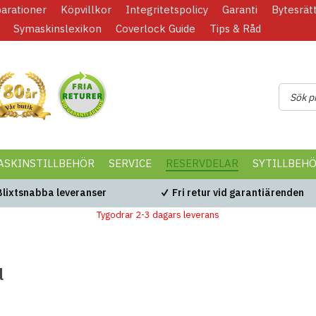
parationer
Köpvillkor
Integritetspolicy
Garanti
Bytesrät
Symaskinslexikon
Coverlock Guide
Tips & Råd
ASKINSTILLBEHÖR
SERVICE
RESERVDELAR
SYTILLBEH
Blixtsnabba leveranser
Fri retur vid garantiärenden
Tygodrar 2-3 dagars leverans
l