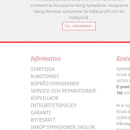
sortiment av Husqvarna Viking Symaskiner. Husqvarna
Viking tillverkar symaskiner för både proffs och för
hobbynivå.
TILL VARUMÄRKE »
Information
Konta
Symask
STARTSIDA
Aröds I
KUNDTJÄNST
41705 
KÖPRÅD SYMASKINER
E-post
SERVICE OCH REPARATIONER
Tel:
031
KÖPVILLKOR
INTEGRITETSPOLICY
Ni är hj
Aröds I
GARANTI
(1000 m
BYTESRÄTT
Måndag 
INKÖP SYMASKINER, SKOLOR,
Fredag