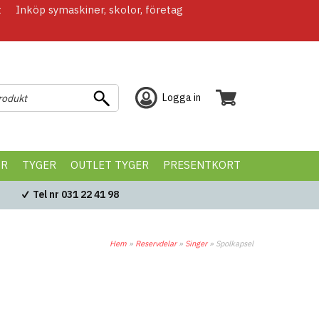
t
Inköp symaskiner, skolor, företag
Logga in
ÖR
TYGER
OUTLET TYGER
PRESENTKORT
Tel nr 031 22 41 98
Hem
»
Reservdelar
»
Singer
»
Spolkapsel