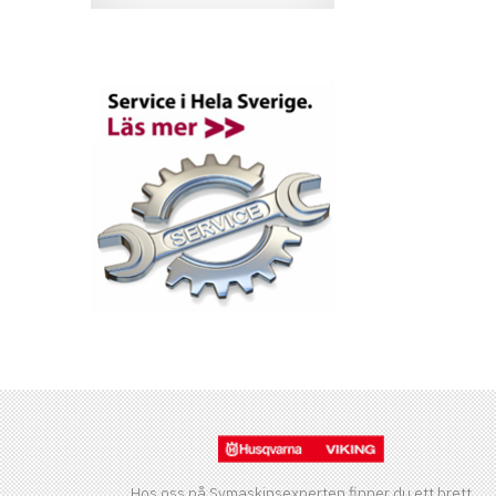
Hos oss på Symaskinsexperten finner du ett brett