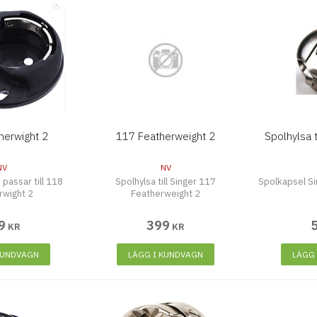
herwight 2
117 Featherweight 2
Spolhylsa 
NV
NV
passar till 118
Spolhylsa till Singer 117
Spolkapsel Si
rwight 2
Featherweight 2
9
399
KR
KR
KUNDVAGN
LÄGG I KUNDVAGN
LÄGG