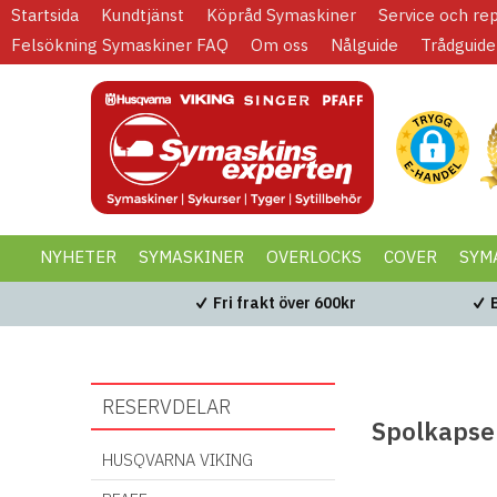
Startsida
Kundtjänst
Köpråd Symaskiner
Service och re
Felsökning Symaskiner FAQ
Om oss
Nålguide
Trådguide
NYHETER
SYMASKINER
OVERLOCKS
COVER
SYM
KAMPANJER
BLACK WEEK
Fri frakt över 600kr
RESERVDELAR
Spolkapse
HUSQVARNA VIKING