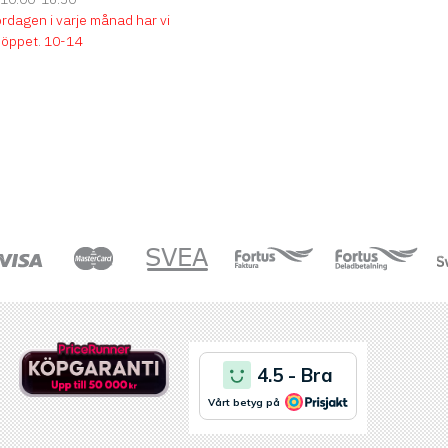
ördagen i varje månad har vi
söppet
.
10-14