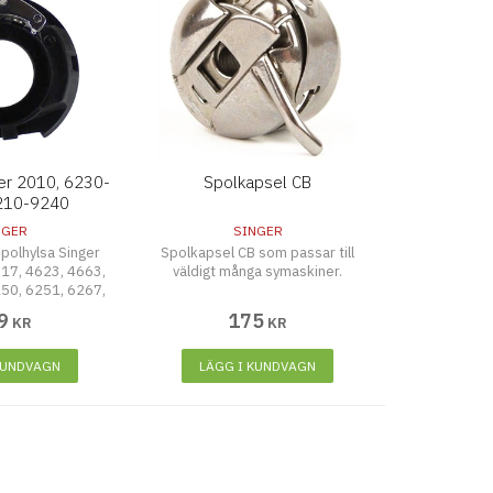
er 2010, 6230-
Spolkapsel CB
210-9240
NGER
SINGER
olhylsa Singer
Spolkapsel CB som passar till
17, 4623, 4663,
väldigt många symaskiner.
50, 6251, 6267,
05, 7037, 7043,
9
175
KR
KR
13, 9117, 9124,
43, 9217, 9224,
, 9900
KUNDVAGN
LÄGG I KUNDVAGN