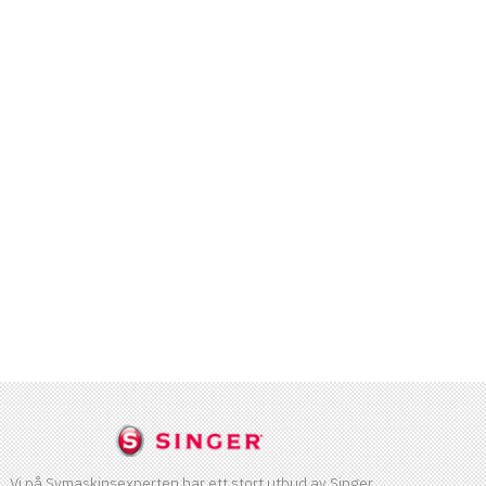
Vi på Symaskinsexperten har ett stort utbud av Singer