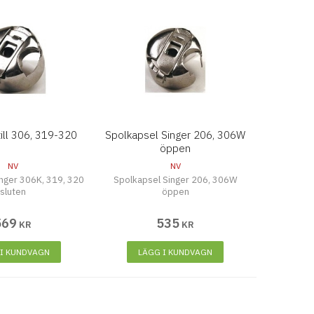
till 306, 319-320
Spolkapsel Singer 206, 306W
öppen
NV
NV
nger 306K, 319, 320
Spolkapsel Singer 206, 306W
sluten
öppen
569
535
KR
KR
 I KUNDVAGN
LÄGG I KUNDVAGN