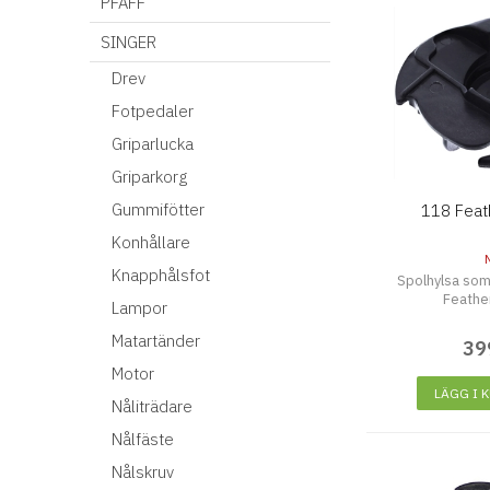
PFAFF
SINGER
Drev
Fotpedaler
Griparlucka
Griparkorg
Gummifötter
118 Feat
Konhållare
Knapphålsfot
Spolhylsa som 
Feathe
Lampor
Matartänder
39
Motor
LÄGG I 
Nåliträdare
Nålfäste
Nålskruv