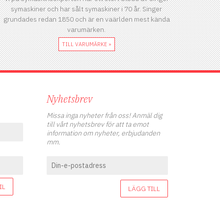
symaskiner och har sålt symaskiner i 70 år. Singer
grundades redan 1850 och är en vaärlden mest kända
varumärken.
TILL VARUMÄRKE »
Nyhetsbrev
Missa inga nyheter från oss! Anmäl dig
till vårt nyhetsbrev för att ta emot
information om nyheter, erbjudanden
mm.
IL
LÄGG TILL