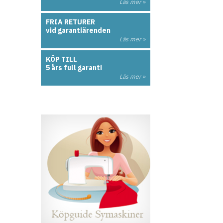
Läs mer »
FRIA RETURER
vid garantiärenden
Läs mer »
KÖP TILL
5 års full garanti
Läs mer »