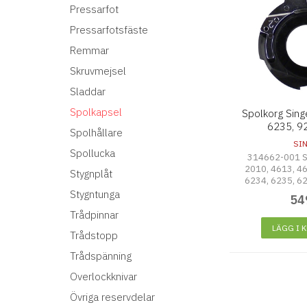
Pressarfot
Pressarfotsfäste
Remmar
Skruvmejsel
Sladdar
Spolkapsel
Spolkorg Sing
6235, 9
Spolhållare
SI
Spollucka
314662-001 Sp
2010, 4613, 46
Stygnplåt
6234, 6235, 62
6268, 7000, 70
Stygntunga
54
7050, 7060, 91
Trådpinnar
9133, 9137, 91
9240
LÄGG I 
Trådstopp
Trådspänning
Overlockknivar
Övriga reservdelar