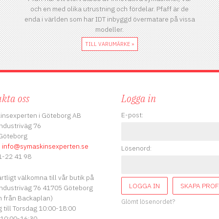
och en med olika utrustning och fördelar. Pfaff är de
enda i världen som har IDT inbyggd övermatare på vissa
modeller.
TILL VARUMÄRKE »
kta oss
Logga in
E-post:
insexperten i Göteborg AB
ndustriväg 76
Göteborg
:
info
@symaskinsexperten.se
Lösenord:
-22 41 98
ärtligt välkomna till vår butik på
LOGGA IN
SKAPA PROF
ndustriväg 76 41705 Göteborg
 från Backaplan)
Glömt lösenordet?
till Torsdag 10:00-18:00
 10:00-16:30