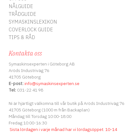
NÅLGUIDE
TRÅDGUIDE
SYMASKINSLEXIKON
COVERLOCK GUIDE
TIPS & RÅD
Kontakta oss
Symaskinsexperten i Göteborg AB
Aröds Industriväg 76
41705 Göteborg
E-post:
info
@symaskinsexperten.se
Tel:
031-22 41 98
Ni är hjärtligt välkomna till vår butik på Aröds Industriväg 76
41705 Göteborg (1000 m från Backaplan)
Måndag till Torsdag 10:00-18:00
Fredag 10:00-16:30
Sista lördagen i varje månad har vi lördagsöppet
.
10-14