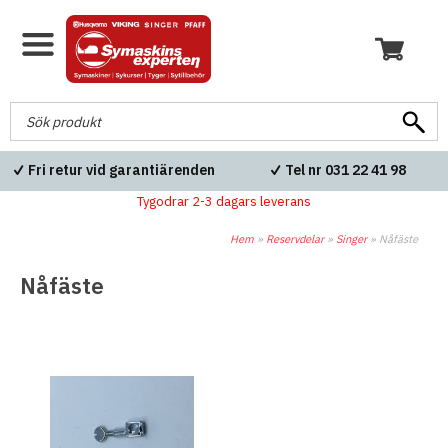
Fri retur vid garantiärenden
Tel nr 031 22 41 98
Tygodrar 2-3 dagars leverans
Hem
»
Reservdelar
»
Singer
»
Nåfäste
Nåfäste